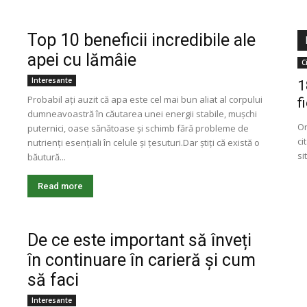
Top 10 beneficii incredibile ale
apei cu lămâie
C
Interesante
1
Probabil ați auzit că apa este cel mai bun aliat al corpului
f
dumneavoastră în căutarea unei energii stabile, mușchi
Or
puternici, oase sănătoase și schimb fără probleme de
ci
nutrienți esențiali în celule și țesuturi.Dar știți că există o
si
băutură...
Read more
De ce este important să înveți
în continuare în carieră și cum
să faci
Interesante