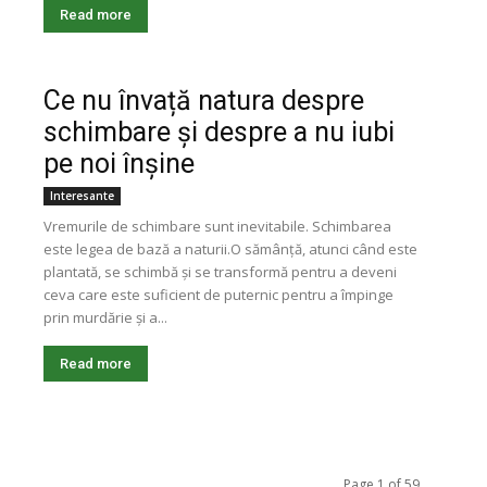
Read more
Ce nu învață natura despre
schimbare și despre a nu iubi
pe noi înșine
Interesante
Vremurile de schimbare sunt inevitabile. Schimbarea
este legea de bază a naturii.O sămânță, atunci când este
plantată, se schimbă și se transformă pentru a deveni
ceva care este suficient de puternic pentru a împinge
prin murdărie și a...
Read more
Page 1 of 59