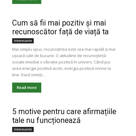
Cum să fii mai pozitiv și mai
recunoscător față de viață ta
Interesante
Mai simplu spus, recunoștința este cea mai rapidă și mai
ușoară cale de bucurie. O atitudine de recunoștință
scoate imediat o vibrație pozitivă în univers. Când pui
acea energie pozitivă acolo, energia pozitivă revine la
tine. Dacă simțiți...
Read more
5 motive pentru care afirmațiile
tale nu funcționează
Interesante