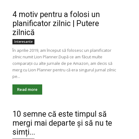
4 motiv pentru a folosi un
planificator zilnic | Putere
zilnică
Interesante
În aprilie 2019, am început să folosesc un planificator
zilnic numit Lion Planner.După ce am făcut multe
comparații cu alte jurnale de pe Amazon, am decis să
merg cu Lion Planner pentru că era singurul jurnal zilnic
pe...
Read more
10 semne că este timpul să
mergi mai departe și să nu te
simți...