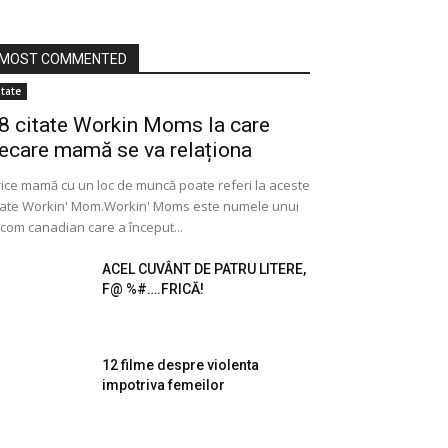
MOST COMMENTED
itate
8 citate Workin Moms la care
iecare mamă se va relaționa
ice mamă cu un loc de muncă poate referi la aceste
tate Workin' Mom.Workin' Moms este numele unui
tcom canadian care a început...
ACEL CUVÂNT DE PATRU LITERE,
F@ %#….FRICĂ!
12 filme despre violenta
impotriva femeilor