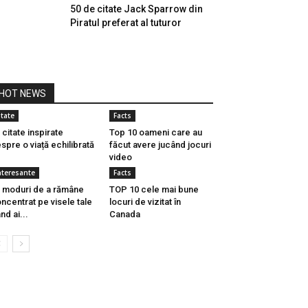
50 de citate Jack Sparrow din
Piratul preferat al tuturor
HOT NEWS
itate
Facts
 citate inspirate
Top 10 oameni care au
spre o viață echilibrată
făcut avere jucând jocuri
video
nteresante
Facts
 moduri de a rămâne
TOP 10 cele mai bune
ncentrat pe visele tale
locuri de vizitat în
nd ai...
Canada