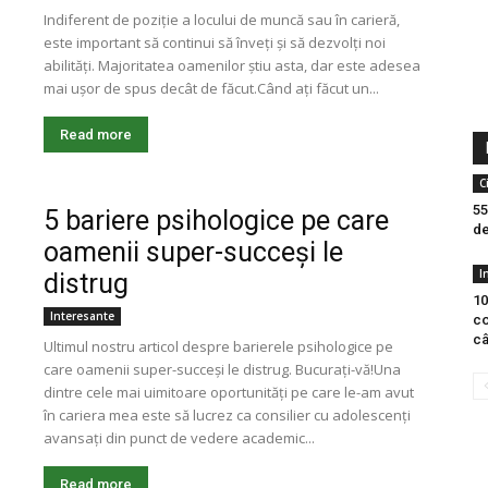
Indiferent de poziție a locului de muncă sau în carieră,
este important să continui să înveți și să dezvolți noi
abilități. Majoritatea oamenilor știu asta, dar este adesea
mai ușor de spus decât de făcut.Când ați făcut un...
Read more
C
55
5 bariere psihologice pe care
de
oamenii super-succeși le
I
distrug
10
Interesante
co
câ
Ultimul nostru articol despre barierele psihologice pe
care oamenii super-succeși le distrug. Bucurați-vă!Una
dintre cele mai uimitoare oportunități pe care le-am avut
în cariera mea este să lucrez ca consilier cu adolescenți
avansați din punct de vedere academic...
Read more