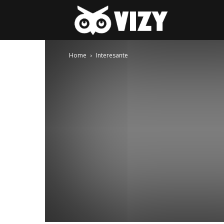
Gay-
Home
Interesante
fest