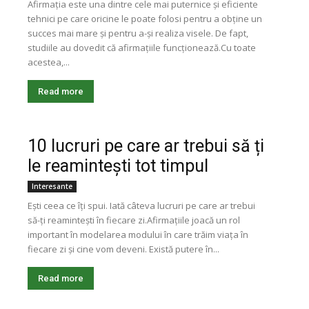
Afirmația este una dintre cele mai puternice și eficiente
tehnici pe care oricine le poate folosi pentru a obține un
succes mai mare și pentru a-și realiza visele. De fapt,
studiile au dovedit că afirmațiile funcționează.Cu toate
acestea,...
Read more
10 lucruri pe care ar trebui să ți
le reamintești tot timpul
Interesante
Ești ceea ce îți spui. Iată câteva lucruri pe care ar trebui
să-ți reamintești în fiecare zi.Afirmațiile joacă un rol
important în modelarea modului în care trăim viața în
fiecare zi și cine vom deveni. Există putere în...
Read more