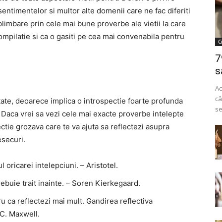
, sentimentelor si multor alte domenii care ne fac diferiti
plimbare prin cele mai bune proverbe ale vietii la care
mpilatie si ca o gasiti pe cea mai convenabila pentru
C
7
s
Ac
câ
tate, deoarece implica o introspectie foarte profunda
se
. Daca vrei sa vezi cele mai exacte proverbe intelepte
lectie grozava care te va ajuta sa reflectezi asupra
esecuri.
 oricarei intelepciuni. – Aristotel.
trebuie trait inainte. – Soren Kierkegaard.
ru ca reflectezi mai mult. Gandirea reflectiva
 C. Maxwell.