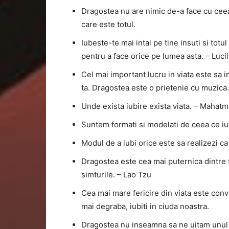
Dragostea nu are nimic de-a face cu ceea
care este totul.
Iubeste-te mai intai pe tine insuti si totu
pentru a face orice pe lumea asta. – Lucil
Cel mai important lucru in viata este sa in
ta. Dragostea este o prietenie cu muzic
Unde exista iubire exista viata. – Mahat
Suntem formati si modelati de ceea ce i
Modul de a iubi orice este sa realizezi ca 
Dragostea este cea mai puternica dintre t
simturile. – Lao Tzu
Cea mai mare fericire din viata este convi
mai degraba, iubiti in ciuda noastra.
Dragostea nu inseamna sa ne uitam unul la