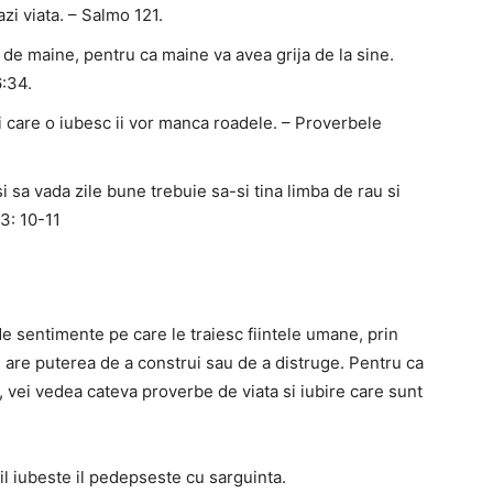
azi viata. – Salmo 121.
a de maine, pentru ca maine va avea grija de la sine.
6:34.
cei care o iubesc ii vor manca roadele. – Proverbele
i sa vada zile bune trebuie sa-si tina limba de rau si
3: 10-11
e sentimente pe care le traiesc fiintele umane, prin
i are puterea de a construi sau de a distruge. Pentru ca
os, vei vedea cateva proverbe de viata si iubire care sunt
e il iubeste il pedepseste cu sarguinta.