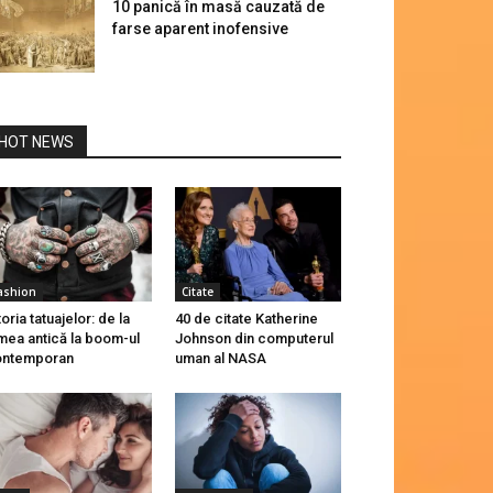
10 panică în masă cauzată de
farse aparent inofensive
HOT NEWS
ashion
Citate
toria tatuajelor: de la
40 de citate Katherine
mea antică la boom-ul
Johnson din computerul
ontemporan
uman al NASA