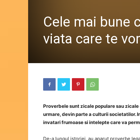
Cele mai bune c
viata care te vo
Proverbele sunt zicale populare sau zicale 
urmare, devin parte a culturii societatilor.
invatari frumoase si intelepte care va permi
De-a lungul istoriei, au aparut proverbe lega