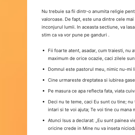
Nu trebuie sa fii dintr-o anumita religie pentr
valoroase. De fapt, este una dintre cele mai 
inconjurul lumii. In aceasta sectiune, va la
stim ca va vor pune pe ganduri .
Fii foarte atent, asadar, cum traiesti, nu a
maximum de orice ocazie, caci zilele sunt
Domnul este pastorul meu, nimic nu-mi l
Cine urmareste dreptatea si iubirea gases
Pe masura ce apa reflecta fata, viata cuiv
Deci nu te teme, caci Eu sunt cu tine; nu
intari si te voi ajuta; Te voi tine cu mana
Atunci Isus a declarat: „Eu sunt painea vie
oricine crede in Mine nu va inseta niciod