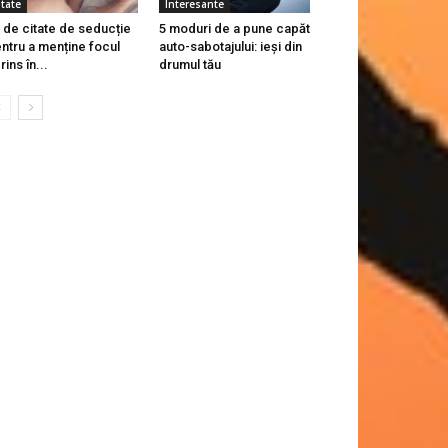
itate
Interesante
 de citate de seducție
5 moduri de a pune capăt
ntru a menține focul
auto-sabotajului: ieși din
rins în...
drumul tău