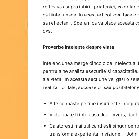
reflexiva asupra iubirii, prieteniei, valorilor
ca fiinte umane. In acest articol vom face o 
sa reflectam . Speram ca va place aceasta co
dvs.
Proverbe intelepte despre viata
Intelepciunea merge dincolo de intelectuali
pentru a ne analiza esecurile si capacitatile
ale vietii , in aceasta sectiune vei gasi o se
realizarilor tale, succeselor sau posibilelor 
A te cunoaste pe tine insuti este inceputul
Viata poate fi inteleasa doar invers; dar 
Calatoresti mai util cand esti singur pent
transforma experienta in viziune. – John