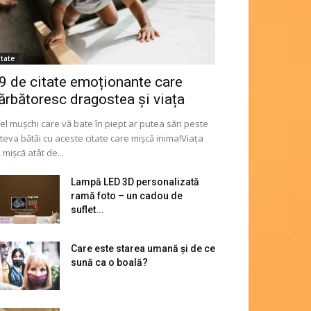
itate
9 de citate emoționante care
ărbătoresc dragostea și viața
el mușchi care vă bate în piept ar putea sări peste
teva bătăi cu aceste citate care mișcă inima!Viața
 mișcă atât de...
Lampă LED 3D personalizată
ramă foto – un cadou de
suflet...
Care este starea umană și de ce
sună ca o boală?