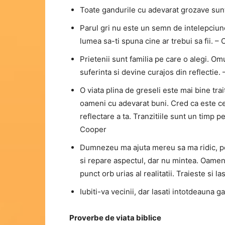
Toate gandurile cu adevarat grozave sunt
Parul gri nu este un semn de intelepciune, 
lumea sa-ti spuna cine ar trebui sa fii. –
Prietenii sunt familia pe care o alegi. O
suferinta si devine curajos din reflectie
O viata plina de greseli este mai bine trai
oameni cu adevarat buni. Cred ca este ce
reflectare a ta. Tranzitiile sunt un timp p
Cooper
Dumnezeu ma ajuta mereu sa ma ridic, pe
si repare aspectul, dar nu mintea. Oamenii
punct orb urias al realitatii. Traieste si l
Iubiti-va vecinii, dar lasati intotdeauna 
Proverbe de viata biblice