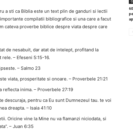
C
60
u a sti ca Biblia este un text plin de ganduri si lectii
pe
importante compilatii bibliografice si una care a facut
ap
sam cateva proverbe biblice despre viata despre care
tat de nesabuit, dar atat de intelept, profitand la
 rele. – Efeseni 5:15-16.
ipseste. – Salmo 23
te viata, prosperitate si onoare. – Proverbele 21:21
a reflecta inima. – Proverbele 27:19
 te descuraja, pentru ca Eu sunt Dumnezeul tau. te voi
 mea dreapta. – Isaia 41:10
tii. Oricine vine la Mine nu va flamanzi niciodata, si
ata”. – Juan 6:35