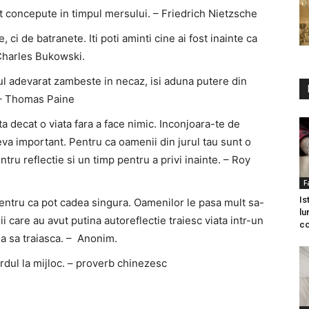
 concepute in timpul mersului. – Friedrich Nietzsche
ci de batranete. Iti poti aminti cine ai fost inainte ca
 Charles Bukowski.
mul adevarat zambeste in necaz, isi aduna putere din
. – Thomas Paine
ta decat o viata fara a face nimic. Inconjoara-te de
va important. Pentru ca oamenii din jurul tau sunt o
entru reflectie si un timp pentru a privi inainte. – Roy
F
Is
ntru ca pot cadea singura. Oamenilor le pasa mult sa-
lu
 care au avut putina autoreflectie traiesc viata intr-un
c
asa sa traiasca. – Anonim.
gardul la mijloc. – proverb chinezesc