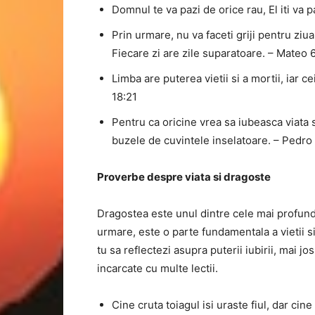
Domnul te va pazi de orice rau, El iti va p
Prin urmare, nu va faceti griji pentru ziu
Fiecare zi are zile suparatoare. – Mateo 
Limba are puterea vietii si a mortii, iar 
18:21
Pentru ca oricine vrea sa iubeasca viata s
buzele de cuvintele inselatoare. – Pedro 
Proverbe despre viata si dragoste
Dragostea este unul dintre cele mai profund
urmare, este o parte fundamentala a vietii s
tu sa reflectezi asupra puterii iubirii, mai j
incarcate cu multe lectii.
Cine cruta toiagul isi uraste fiul, dar cin