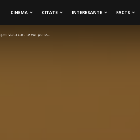
CINEMA
CITATE
INTERESANTE
FACTS
pre viata care te vor pune...