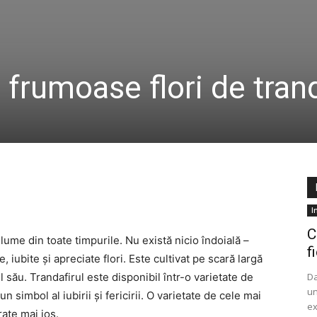
frumoase flori de trand
I
C
lume din toate timpurile. Nu există nicio îndoială –
f
 iubite și apreciate flori. Este cultivat pe scară largă
 său. Trandafirul este disponibil într-o varietate de
Da
un
 simbol al iubirii și fericirii. O varietate de cele mai
ex
ate mai jos.