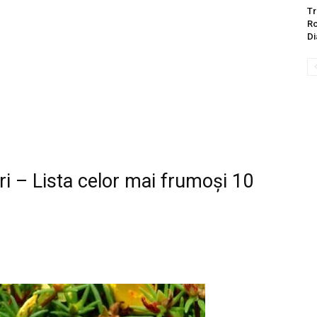
Tr
Ro
Di
ri – Lista celor mai frumoși 10