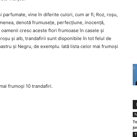
 parfumate, vine în diferite culori, cum ar fi; Roz, roșu,
semenea, denotă frumusețe, perfecțiune, inocență,
re, oamenii cresc aceste flori frumoase în casele și
roșu și alb, trandafirii sunt disponibile în tot felul de
lbastru și Negru, de exemplu. Iată lista celor mai frumoși
mai frumoși 10 trandafiri.
F
To
ju
T