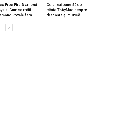
uc Free Fire Diamond
Cele mai bune 50 de
yale: Cum sa rotiti
citate TobyMac despre
amond Royale fara...
dragoste și muzică...