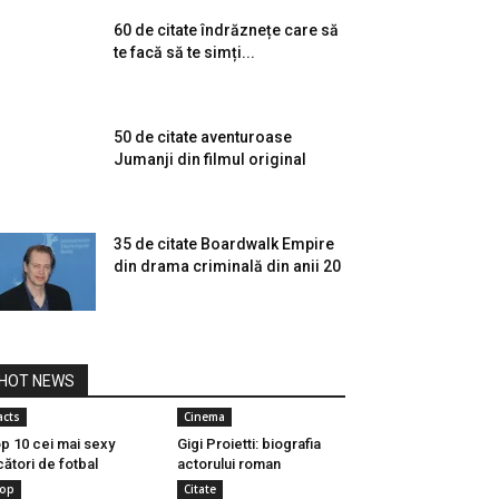
60 de citate îndrăznețe care să
te facă să te simți...
50 de citate aventuroase
Jumanji din filmul original
35 de citate Boardwalk Empire
din drama criminală din anii 20
HOT NEWS
acts
Cinema
p 10 cei mai sexy
Gigi Proietti: biografia
cători de fotbal
actorului roman
op
Citate