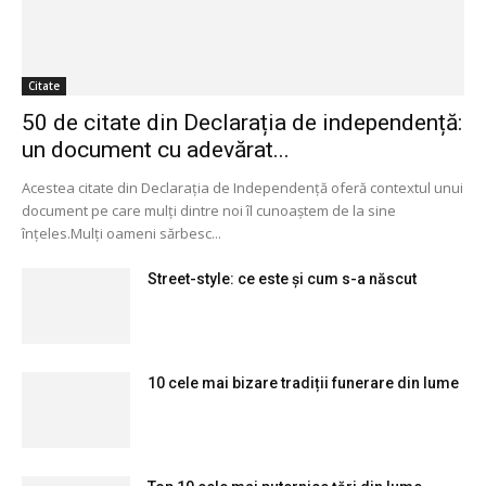
Citate
50 de citate din Declarația de independență:
un document cu adevărat...
Acestea citate din Declarația de Independență oferă contextul unui
document pe care mulți dintre noi îl cunoaștem de la sine
înțeles.Mulți oameni sărbesc...
Street-style: ce este și cum s-a născut
10 cele mai bizare tradiții funerare din lume