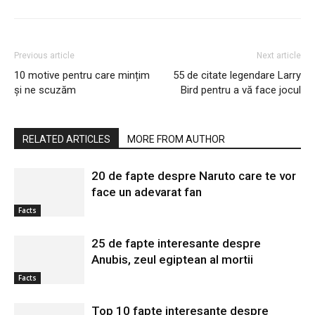
Previous article
Next article
10 motive pentru care mințim
55 de citate legendare Larry
și ne scuzăm
Bird pentru a vă face jocul
RELATED ARTICLES
MORE FROM AUTHOR
20 de fapte despre Naruto care te vor
face un adevarat fan
Facts
25 de fapte interesante despre
Anubis, zeul egiptean al mortii
Facts
Top 10 fapte interesante despre