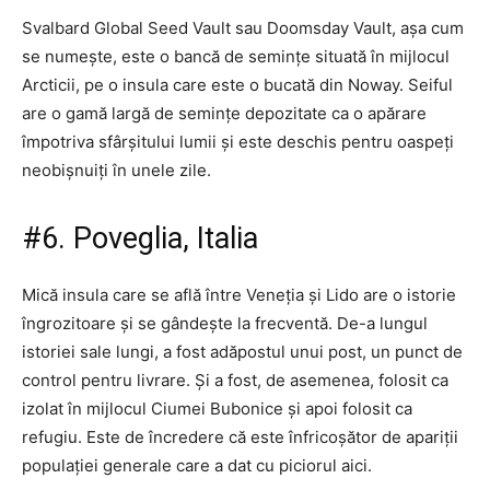
Svalbard Global Seed Vault sau Doomsday Vault, așa cum
se numește, este o bancă de semințe situată în mijlocul
Arcticii, pe o insula care este o bucată din Noway. Seiful
are o gamă largă de semințe depozitate ca o apărare
împotriva sfârșitului lumii și este deschis pentru oaspeți
neobișnuiți în unele zile.
#6. Poveglia, Italia
Mică insula care se află între Veneția și Lido are o istorie
îngrozitoare și se gândește la frecventă. De-a lungul
istoriei sale lungi, a fost adăpostul unui post, un punct de
control pentru livrare. Și a fost, de asemenea, folosit ca
izolat în mijlocul Ciumei Bubonice și apoi folosit ca
refugiu. Este de încredere că este înfricoșător de apariții
populației generale care a dat cu piciorul aici.