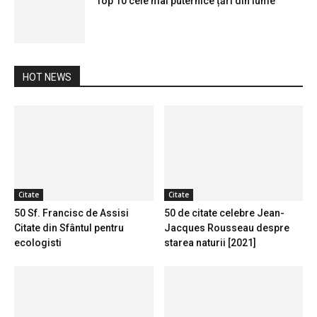
Top 10 cele mai puternice țări din lume
HOT NEWS
Citate
Citate
50 Sf. Francisc de Assisi
50 de citate celebre Jean-
Citate din Sfântul pentru
Jacques Rousseau despre
ecologisti
starea naturii [2021]