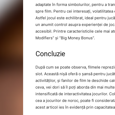
adaptate în forma simbolurilor, pentru a tran
spre film. Pentru cei interesați, volatilitat
Astfel jocul este echilibrat, ideal pentru juc
un anumit control asupra experienței de joc
accesibil. Printre caracteristicile cele mai 
Modifiers” și “Big Money Bonus”.
Concluzie
După cum se poate observa, filmele reprezint
slot. Această nișă oferă o șansă pentru jucă
activităților, și fanilor de film le deschide c
ceva, vei dori să îl poți aborda din mai mult
intensificată de interactivitatea jocurilor. C
cea a jocurilor de noroc, poate fi considera
acest articol ies în evidență prin capacitate