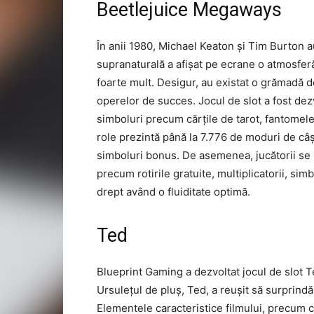
Beetlejuice Megaways
În anii 1980, Michael Keaton și Tim Burton
supranaturală a afișat pe ecrane o atmosferă 
foarte mult. Desigur, au existat o grămadă d
operelor de succes. Jocul de slot a fost dezv
simboluri precum cărțile de tarot, fantomele
role prezintă până la 7.776 de moduri de câș
simboluri bonus. De asemenea, jucătorii se 
precum rotirile gratuite, multiplicatorii, sim
drept având o fluiditate optimă.
Ted
Blueprint Gaming a dezvoltat jocul de slot Te
Ursulețul de pluș, Ted, a reușit să surprind
Elementele caracteristice filmului, precum ch