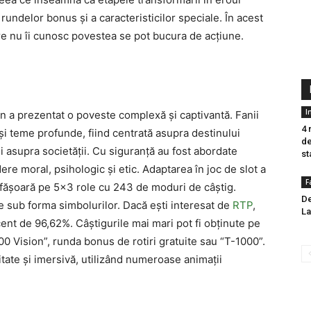
 rundelor bonus și a caracteristicilor speciale. În acest
i care nu îi cunosc povestea se pot bucura de acțiune.
I
 a prezentat o poveste complexă și captivantă. Fanii
4 
 și teme profunde, fiind centrată asupra destinului
de
ei asupra societății. Cu siguranță au fost abordate
st
re moral, psihologic și etic. Adaptarea în joc de slot a
F
sfășoară pe 5×3 role cu 243 de moduri de câștig.
De
ite sub forma simbolurilor. Dacă ești interesat de
RTP
,
La
ent de 96,62%. Câștigurile mai mari pot fi obținute pe
00 Vision”, runda bonus de rotiri gratuite sau “T-1000”.
itate și imersivă, utilizând numeroase animații