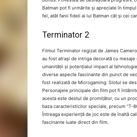
Batman pot fi urmărite și apreciate în timpul
fel, atât fanii fideli ai lui Batman cât și ce
Terminator 2
Filmul Terminator regizat de James Cameron
au fost atrași de intriga decorată cu mesaje
umanității și potențialul impact al tehnologi
diverse aspecte fascinante din punct de vede
fost realizată de Microgaming. Slotul se de
Personajele principale din film pot fi întâln
acesta este destul de promițător, cu un proc
baza caracteristicilor speciale, precum “T-8
Întreaga experiență de joc este de înaltă cal
fascinante luate direct din film.