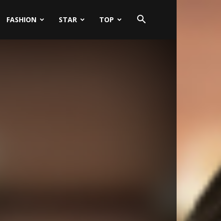
FASHION
STAR
TOP