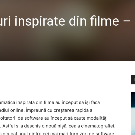
ri inspirate din filme – 
tematică inspirată din filme au început să își facă
mediul online. Împreună cu creșterea rapidă a
voltatorii de software au început să caute modalități
i. Astfel s-a deschis o nouă nișă, cea a cinematografiei.
a ocupat unul dintre cei mai mari furnizori de software,