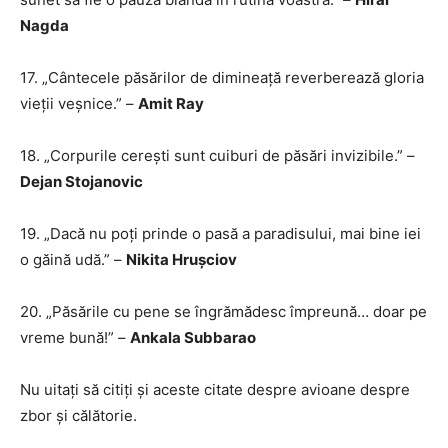
Nagda
17. „Cântecele păsărilor de dimineață reverberează gloria
vieții veșnice.” –
Amit Ray
18. „Corpurile cerești sunt cuiburi de păsări invizibile.” –
Dejan Stojanovic
19. „Dacă nu poți prinde o pasă a paradisului, mai bine iei
o găină udă.” –
Nikita Hrușciov
20. „Păsările cu pene se îngrămădesc împreună… doar pe
vreme bună!” –
Ankala Subbarao
Nu uitați să citiți și aceste citate despre avioane despre
zbor și călătorie.