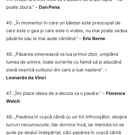
poate zbura.” –
Dan Pena
45. „În momentul în care un băiețel este preocupat de
care este o gea și care este o vrabie, nu mai poate vedea
păsările sau le mai aude cântând.” –
Eric Berne
46. ​​​​„Păsarea omenească va lua primul zbor, umplând
lumea de uimire, toate scrierile cu faimă să și aducând
slavă veșnică cuibului din care a luat naștere”. –
Leonardo da Vinci
47. „Îmi place ideea de a decola ca o pasăre.” –
Florence
Welch
48. „Pasărea în cușcă cântă cu un tril înfricoșător, despre
lucruri necunoscute, dar dornice încă, iar melodia lui se
aude pe dealul îndepărtat, căci pasărea în cușcă cântă