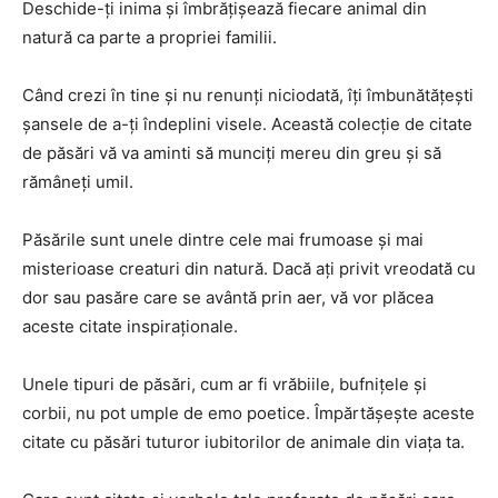
Deschide-ți inima și îmbrățișează fiecare animal din
natură ca parte a propriei familii.
Când crezi în tine și nu renunți niciodată, îți îmbunătățești
șansele de a-ți îndeplini visele. Această colecție de citate
de păsări vă va aminti să munciți mereu din greu și să
rămâneți umil.
Păsările sunt unele dintre cele mai frumoase și mai
misterioase creaturi din natură. Dacă ați privit vreodată cu
dor sau pasăre care se avântă prin aer, vă vor plăcea
aceste citate inspiraționale.
Unele tipuri de păsări, cum ar fi vrăbiile, bufnițele și
corbii, nu pot umple de emo poetice. Împărtășește aceste
citate cu păsări tuturor iubitorilor de animale din viața ta.