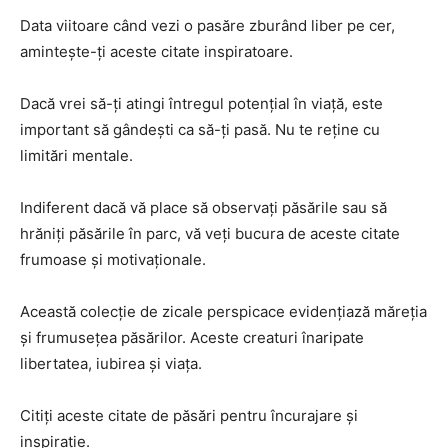
Data viitoare când vezi o pasăre zburând liber pe cer,
amintește-ți aceste citate inspiratoare.
Dacă vrei să-ți atingi întregul potențial în viață, este
important să gândești ca să-ți pasă. Nu te reține cu
limitări mentale.
Indiferent dacă vă place să observați păsările sau să
hrăniți păsările în parc, vă veți bucura de aceste citate
frumoase și motivaționale.
Această colecție de zicale perspicace evidențiază măreția
și frumusețea păsărilor. Aceste creaturi înaripate
libertatea, iubirea și viața.
Citiți aceste citate de păsări pentru încurajare și
inspirație.