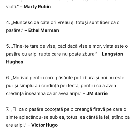
viață.” –
Marty Rubin
4. „Muncesc de câte ori vreau și totuși sunt liber ca o
pasăre.” –
Ethel Merman
5. „Ține-te tare de vise, căci dacă visele mor, viața este o
pasăre cu aripi rupte care nu poate zbura.” –
Langston
Hughes
6. „Motivul pentru care păsările pot zbura și noi nu este
pur și simplu au credință perfectă, pentru că a avea
credință înseamnă că ar avea aripi.” –
JM Barrie
7. „Fii ca o pasăre cocoțată pe o creangă firavă pe care o
simte aplecându-se sub ea, totuși ea cântă la fel, știind că
are aripi.” –
Victor Hugo