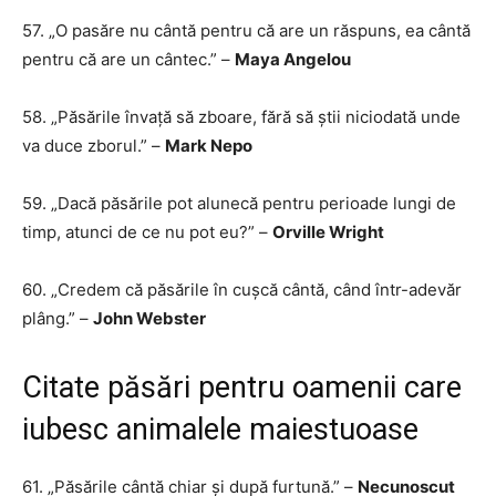
57. „O pasăre nu cântă pentru că are un răspuns, ea cântă
pentru că are un cântec.” –
Maya Angelou
58. „Păsările învață să zboare, fără să știi niciodată unde
va duce zborul.” –
Mark Nepo
59. „Dacă păsările pot alunecă pentru perioade lungi de
timp, atunci de ce nu pot eu?” –
Orville Wright
60. „Credem că păsările în cușcă cântă, când într-adevăr
plâng.” –
John Webster
Citate păsări pentru oamenii care
iubesc animalele maiestuoase
61. „Păsările cântă chiar și după furtună.” –
Necunoscut