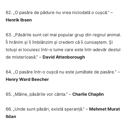
62. „O pasăre de pădure nu vrea niciodată o cușcă.” –
Henrik Ibsen
63. „Păsările sunt cel mai popular grup din regnul animal.
Îi hrănim și îi îmblânzim și credem că îi cunoaștem. Și
totuși ei locuiesc într-o lume care este într-adevăr destul
de misterioasă.” –
David Attenborough
64. „O pasăre într-o cușcă nu este jumătate de pasăre.” –
Henry Ward Beecher
65. „Mâine, păsările vor cânta.” –
Charlie Chaplin
66. „Unde sunt păsări, există speranță.” –
Mehmet Murat
Ildan