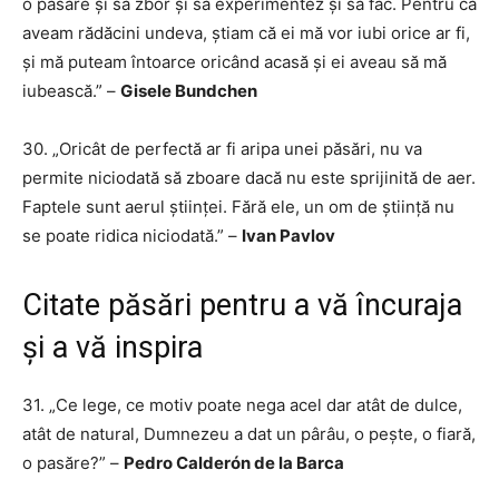
o pasăre și să zbor și să experimentez și să fac. Pentru că
aveam rădăcini undeva, știam că ei mă vor iubi orice ar fi,
și mă puteam întoarce oricând acasă și ei aveau să mă
iubească.” –
Gisele Bundchen
30. „Oricât de perfectă ar fi aripa unei păsări, nu va
permite niciodată să zboare dacă nu este sprijinită de aer.
Faptele sunt aerul științei. Fără ele, un om de știință nu
se poate ridica niciodată.” –
Ivan Pavlov
Citate păsări pentru a vă încuraja
și a vă inspira
31. „Ce lege, ce motiv poate nega acel dar atât de dulce,
atât de natural, Dumnezeu a dat un pârâu, o pește, o fiară,
o pasăre?” –
Pedro Calderón de la Barca