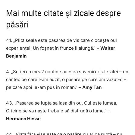
Mai multe citate și zicale despre
păsări
41. „Plictiseala este pasărea de vis care clocește oul
experienței. Un foșnet în frunze îl alungă.” –
Walter
Benjamin
4. „Scrierea mea2 conține adesea suveniruri ale zilei – un
cântec pe care l-am auzit, o pasăre pe care am văzut-o –
pe care apoi le-am pus în roman.” –
Amy Tan
43. „Pasarea se lupta sa iasa din ou. Oul este lumea.
Oricine se va naște trebuie să distrugă o lume.” –
Hermann Hesse
44. „Viața fără vise este ca o pasăre cu aripa ruptă – nu