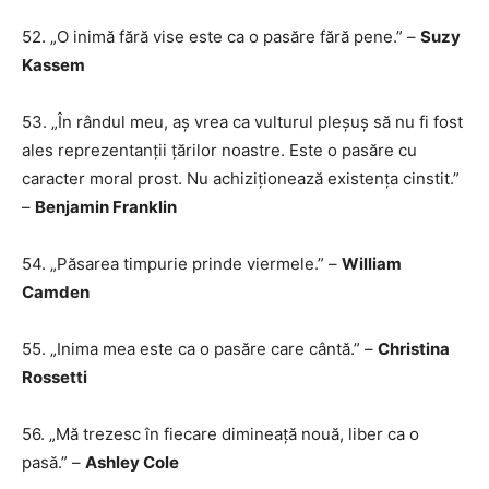
52. „O inimă fără vise este ca o pasăre fără pene.” –
Suzy
Kassem
53. „În rândul meu, aș vrea ca vulturul pleșuș să nu fi fost
ales reprezentanții țărilor noastre. Este o pasăre cu
caracter moral prost. Nu achiziționează existența cinstit.”
–
Benjamin Franklin
54. „Păsarea timpurie prinde viermele.” –
William
Camden
55. „Inima mea este ca o pasăre care cântă.” –
Christina
Rossetti
56. „Mă trezesc în fiecare dimineață nouă, liber ca o
pasă.” –
Ashley Cole