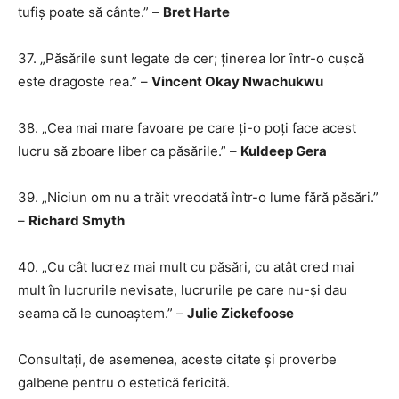
tufiș poate să cânte.” –
Bret Harte
37. „Păsările sunt legate de cer; ținerea lor într-o cușcă
este dragoste rea.” –
Vincent Okay Nwachukwu
38. „Cea mai mare favoare pe care ți-o poți face acest
lucru să zboare liber ca păsările.” –
Kuldeep Gera
39. „Niciun om nu a trăit vreodată într-o lume fără păsări.”
–
Richard Smyth
40. „Cu cât lucrez mai mult cu păsări, cu atât cred mai
mult în lucrurile nevisate, lucrurile pe care nu-și dau
seama că le cunoaștem.” –
Julie Zickefoose
Consultați, de asemenea, aceste citate și proverbe
galbene pentru o estetică fericită.