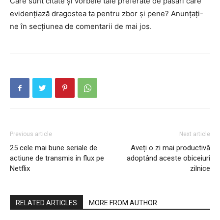
Care sunt citate și vorbele tale preferate de păsări care
evidențiază dragostea ta pentru zbor și pene? Anunțați-
ne în secțiunea de comentarii de mai jos.
Previous article
Next article
25 cele mai bune seriale de
Aveți o zi mai productivă
actiune de transmis in flux pe
adoptând aceste obiceiuri
Netflix
zilnice
RELATED ARTICLES
MORE FROM AUTHOR