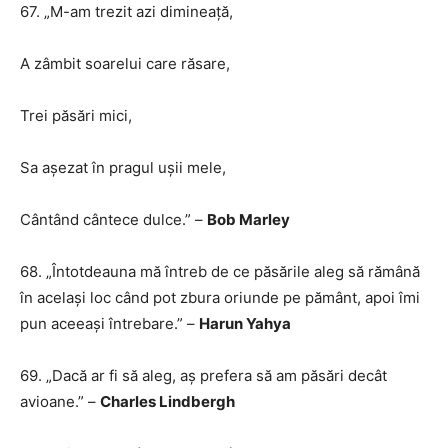
67. „M-am trezit azi dimineață,
A zâmbit soarelui care răsare,
Trei păsări mici,
Sa așezat în pragul ușii mele,
Cântând cântece dulce.” –
Bob Marley
68. „Întotdeauna mă întreb de ce păsările aleg să rămână
în același loc când pot zbura oriunde pe pământ, apoi îmi
pun aceeași întrebare.” –
Harun Yahya
69. „Dacă ar fi să aleg, aș prefera să am păsări decât
avioane.” –
Charles Lindbergh