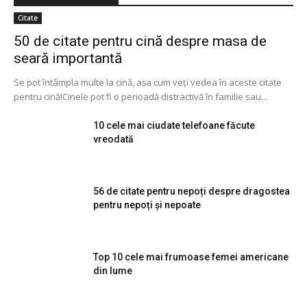
Citate
50 de citate pentru cină despre masa de
seară importantă
Se pot întâmpla multe la cină, așa cum veți vedea în aceste citate
pentru cină!Cinele pot fi o perioadă distractivă în familie sau...
10 cele mai ciudate telefoane făcute
vreodată
56 de citate pentru nepoți despre dragostea
pentru nepoți și nepoate
Top 10 cele mai frumoase femei americane
din lume