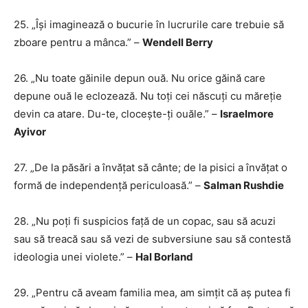
25. „Își imaginează o bucurie în lucrurile care trebuie să
zboare pentru a mânca.” –
Wendell Berry
26. „Nu toate găinile depun ouă. Nu orice găină care
depune ouă le eclozează. Nu toți cei născuți cu măreție
devin ca atare. Du-te, clocește-ți ouăle.” –
Israelmore
Ayivor
27. „De la păsări a învățat să cânte; de la pisici a învățat o
formă de independență periculoasă.” –
Salman Rushdie
28. „Nu poți fi suspicios față de un copac, sau să acuzi
sau să treacă sau să vezi de subversiune sau să contestă
ideologia unei violete.” –
Hal Borland
29. „Pentru că aveam familia mea, am simțit că aș putea fi