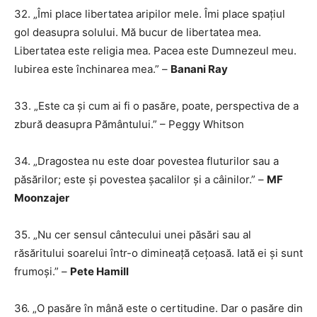
32. „Îmi place libertatea aripilor mele. Îmi place spațiul
gol deasupra solului. Mă bucur de libertatea mea.
Libertatea este religia mea. Pacea este Dumnezeul meu.
Iubirea este închinarea mea.” –
Banani Ray
33. „Este ca și cum ai fi o pasăre, poate, perspectiva de a
zbură deasupra Pământului.” – Peggy Whitson
34. „Dragostea nu este doar povestea fluturilor sau a
păsărilor; este și povestea șacalilor și a câinilor.” –
MF
Moonzajer
35. „Nu cer sensul cântecului unei păsări sau al
răsăritului soarelui într-o dimineață cețoasă. Iată ei și sunt
frumoși.” –
Pete Hamill
36. „O pasăre în mână este o certitudine. Dar o pasăre din