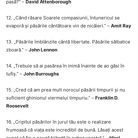
pasă?” –
David Attenborough
12. „Când răsare Soarele compasiunii, întunericul se
evaporă și păsările cântătoare vin de nicăieri.” –
Amit Ray
13. „Păsările îmblânzite cântă libertate. Păsările sălbatice
zboară.” –
John Lennon
14. „Trebuie să ai pasărea în inimă înainte de ao găsi în
tufiș.” –
John Burroughs
15. „Cred că am prea mult norocul păsării timpurii și nu
suficient ghinionul viermelui timpuriu.” –
Franklin D.
Roosevelt
16. „Cripitul păsărilor în jurul tău este o realizare
frumoasă că viața este incredibil de bună. Lăsați acest
sunet să fie o pauză blândă în rutina voastră.” –
Hiral