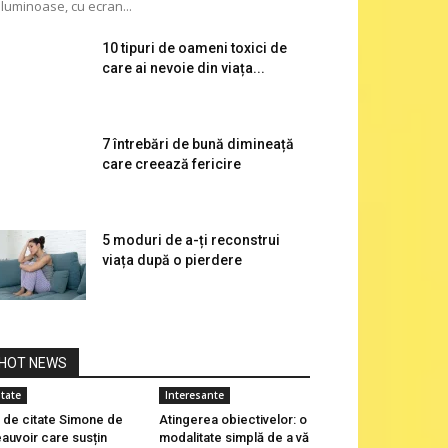
luminoase, cu ecran...
10 tipuri de oameni toxici de
care ai nevoie din viața...
7 întrebări de bună dimineață
care creează fericire
5 moduri de a-ți reconstrui
viața după o pierdere
HOT NEWS
itate
Interesante
 de citate Simone de
Atingerea obiectivelor: o
auvoir care susțin
modalitate simplă de a vă