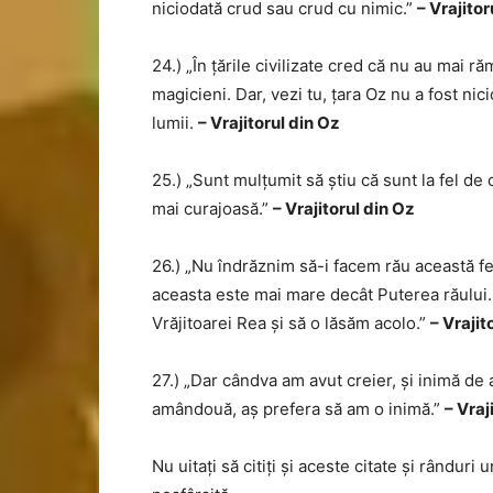
niciodată crud sau crud cu nimic.”
– Vrajitor
24.) „În țările civilizate cred că nu au mai răma
magicieni. Dar, vezi tu, țara Oz nu a fost nic
lumii.
– Vrajitorul din Oz
25.) „Sunt mulțumit să știu că sunt la fel de 
mai curajoasă.”
– Vrajitorul din Oz
26.) „Nu îndrăznim să-i facem rău această fet
aceasta este mai mare decât Puterea răului.
Vrăjitoarei Rea și să o lăsăm acolo.”
– Vrajit
27.) „Dar cândva am avut creier, și inimă d
amândouă, aș prefera să am o inimă.”
– Vraj
Nu uitați să citiți și aceste citate și rânduri