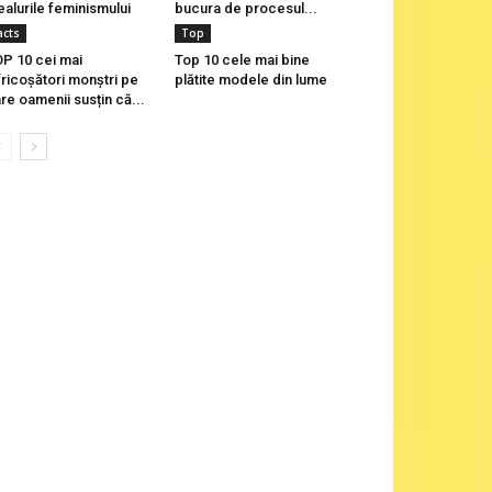
ealurile feminismului
bucura de procesul...
acts
Top
P 10 cei mai
Top 10 cele mai bine
fricoșători monștri pe
plătite modele din lume
re oamenii susțin că...