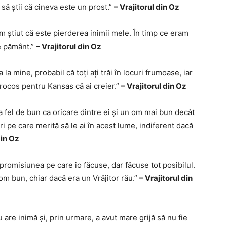
 să știi că cineva este un prost.”
– Vrajitorul din Oz
 am știut că este pierderea inimii mele. În timp ce eram
pe pământ.”
– Vrajitorul din Oz
 la mine, probabil că toți ați trăi în locuri frumoase, iar
rocos pentru Kansas că ai creier.”
– Vrajitorul din Oz
la fel de bun ca oricare dintre ei și un om mai bun decât
ri pe care merită să le ai în acest lume, indiferent dacă
din Oz
promisiunea pe care io făcuse, dar făcuse tot posibilul.
om bun, chiar dacă era un Vrăjitor rău.”
– Vrajitorul din
 are inimă și, prin urmare, a avut mare grijă să nu fie