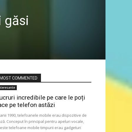
i găsi
MOST COMMENTED
nteresante
ucruri incredibile pe care le poți
ace pe telefon astăzi
 anii 1990, telefoanele mobile erau dispozitive de
ză. Conceput în principal pentru apeluri vocale,
este telefoane mobile timpurii erau gadgeturi