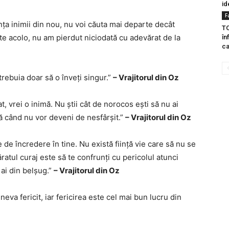
id
F
nța inimii din nou, nu voi căuta mai departe decât
TO
te acolo, nu am pierdut niciodată cu adevărat de la
în
ca
trebuia doar să o înveți singur.”
– Vrajitorul din Oz
, vrei o inimă. Nu știi cât de norocos ești să nu ai
nă când nu vor deveni de nesfârșit.”
– Vrajitorul din Oz
ie de încredere în tine. Nu există ființă vie care să nu se
atul curaj este să te confrunți cu pericolul atunci
 ai din belșug.”
– Vrajitorul din Oz
neva fericit, iar fericirea este cel mai bun lucru din