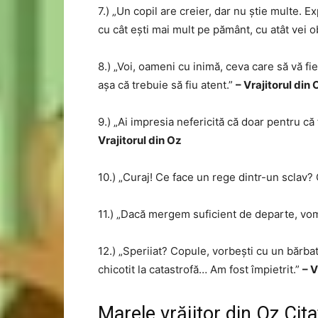
7.) „Un copil are creier, dar nu știe multe. 
cu cât ești mai mult pe pământ, cu atât vei 
8.) „Voi, oameni cu inimă, ceva care să vă fie
așa că trebuie să fiu atent.”
– Vrajitorul din 
9.) „Ai impresia nefericită că doar pentru că
Vrajitorul din Oz
10.) „Curaj! Ce face un rege dintr-un sclav?
11.) „Dacă mergem suficient de departe, vom
12.) „Speriiat? Copule, vorbești cu un bărbat ca
chicotit la catastrofă… Am fost împietrit.”
– V
Marele vrăjitor din Oz Cit