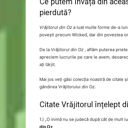
Ce putem învăța din aceast
pierdută?
Vrăjitorul din Oz
a luat multe forme de-a lungul
povești precum Wicked, dar din povestea or
De la
Vrăjitorul din Oz
, aflăm puterea prieten
apreciem lucrurile pe care le avem, deoarec
ați târjit.
Mai jos veți găsi colecția noastră de citate 
gândirea Vrăjitorului din Oz.
Citate Vrăjitorul înțelept d
1.) „O inimă nu se judecă după cât de mult iub
din Oz