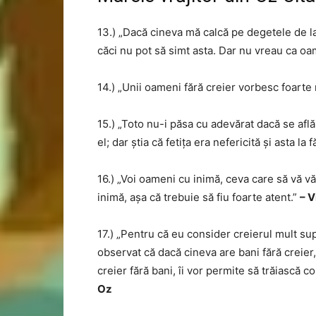
13.) „Dacă cineva mă calcă pe degetele de la
căci nu pot să simt asta. Dar nu vreau ca o
14.) „Unii oameni fără creier vorbesc foarte
15.) „Toto nu-i păsa cu adevărat dacă se afl
el; dar știa că fetița era nefericită și asta la 
16.) „Voi oameni cu inimă, ceva care să vă v
inimă, așa că trebuie să fiu foarte atent.”
– V
17.) „Pentru că eu consider creierul mult su
observat că dacă cineva are bani fără creier,
creier fără bani, îi vor permite să trăiască co
Oz