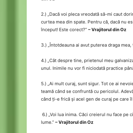
2.) „Dacă voi pleca vreodată să-mi caut dori
curtea mea din spate. Pentru că, dacă nu es
început! Este corect?”
– Vrajitorul din Oz
3.) „Întotdeauna ai avut puterea draga mea, 
4.) „Cât despre tine, prietenul meu galvanizat
unul. Inimile nu vor fi niciodată practice pâ
5.) „Ai mult curaj, sunt sigur. Tot ce ai nevo
teamă când se confruntă cu pericolul. Adevăr
când ți-e frică și acel gen de curaj pe care îl
6.) „Voi lua inima. Căci creierul nu face pe ci
lume.”
– Vrajitorul din Oz