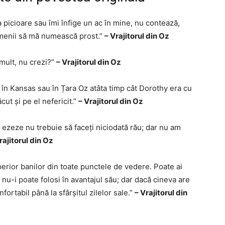
 picioare sau îmi înfige un ac în mine, nu contează,
amenii să mă numească prost.”
– Vrajitorul din Oz
 mult, nu crezi?”
– Vrajitorul din Oz
ă în Kansas sau în Țara Oz atâta timp cât Dorothy era cu
făcut și pe el nefericit.”
– Vrajitorul din Oz
ă ezeze nu trebuie să faceți niciodată rău; dar nu am
rajitorul din Oz
perior banilor din toate punctele de vedere. Poate ai
 nu-i poate folosi în avantajul său; dar dacă cineva are
nfortabil până la sfârșitul zilelor sale.”
– Vrajitorul din