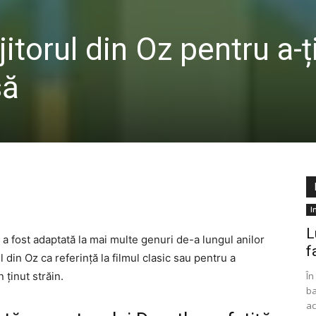
itorul din Oz pentru a-ț
să
I
L
a fost adaptată la mai multe genuri de-a lungul anilor
f
l din Oz ca referință la filmul clasic sau pentru a
 ținut străin.
În
ba
ac