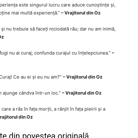
Experiența este singurul lucru care aduce cunoștințe și,
obține mai multă experiență.”
– Vrajitorul din Oz
 și nu trebuie să faceți niciodată rău; dar nu am inimă,
Oz
 fugi nu ai curaj; confunda curajul cu înțelepciunea.”
–
 Curaj! Ce au ei și eu nu am?”
– Vrajitorul din Oz
 ajunge cândva într-un loc.”
– Vrajitorul din Oz
re a râs în fața morții, a rânjit în fața pieirii și a
rajitorul din Oz
ate din povestea originală