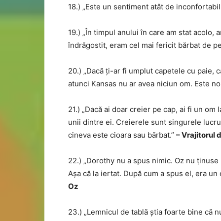
18.) „Este un sentiment atât de inconfortabil
19.) „În timpul anului în care am stat acolo,
îndrăgostit, eram cel mai fericit bărbat de 
20.) „Dacă ți-ar fi umplut capetele cu paie, ca
atunci Kansas nu ar avea niciun om. Este no
21.) „Dacă ai doar creier pe cap, ai fi un om 
unii dintre ei. Creierele sunt singurele lucru
cineva este cioara sau bărbat.”
– Vrajitorul 
22.) „Dorothy nu a spus nimic. Oz nu ținuse 
Așa că la iertat. După cum a spus el, era un 
Oz
23.) „Lemnicul de tablă știa foarte bine că nu