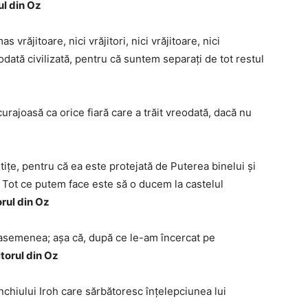
ul din Oz
s vrăjitoare, nici vrăjitori, nici vrăjitoare, nici
iodată civilizată, pentru că suntem separați de tot restul
curajoasă ca orice fiară care a trăit vreodată, dacă nu
ițe, pentru că ea este protejată de Puterea binelui și
 Tot ce putem face este să o ducem la castelul
orul din Oz
e asemenea; așa că, după ce le-am încercat pe
itorul din Oz
 unchiului Iroh care sărbătoresc înțelepciunea lui