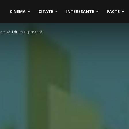
CINEMA
CITATE
INTERESANTE
FACTS
 a-ți găsi drumul spre casă