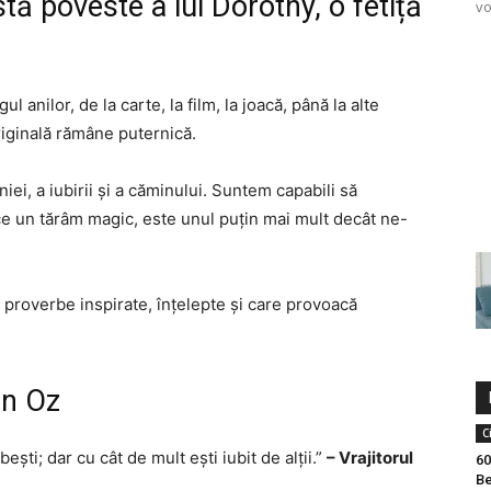
ă poveste a lui Dorothy, o fetiță
vo
 anilor, de la carte, la film, la joacă, până la alte
iginală rămâne puternică.
iei, a iubirii și a căminului. Suntem capabili să
e un tărâm magic, este unul puțin mai mult decât ne-
și proverbe inspirate, înțelepte și care provoacă
in Oz
C
ești; dar cu cât de mult ești iubit de alții.”
– Vrajitorul
60
Be