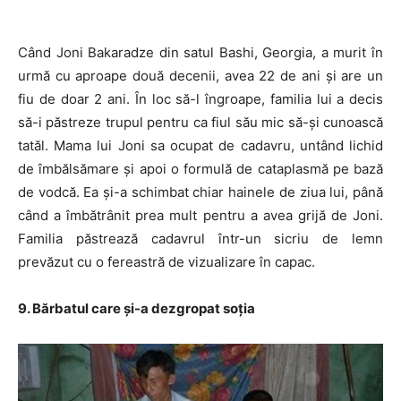
Când Joni Bakaradze din satul Bashi, Georgia, a murit în
urmă cu aproape două decenii, avea 22 de ani și are un
fiu de doar 2 ani. În loc să-l îngroape, familia lui a decis
să-i păstreze trupul pentru ca fiul său mic să-și cunoască
tatăl. Mama lui Joni sa ocupat de cadavru, untând lichid
de îmbălsămare și apoi o formulă de cataplasmă pe bază
de vodcă. Ea și-a schimbat chiar hainele de ziua lui, până
când a îmbătrânit prea mult pentru a avea grijă de Joni.
Familia păstrează cadavrul într-un sicriu de lemn
prevăzut cu o fereastră de vizualizare în capac.
9. Bărbatul care și-a dezgropat soția