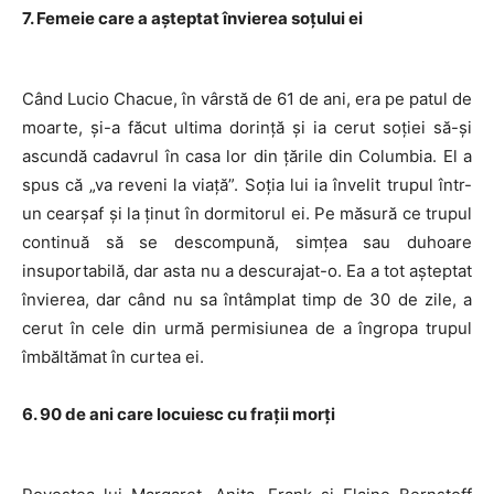
7. Femeie care a așteptat învierea soțului ei
Când Lucio Chacue, în vârstă de 61 de ani, era pe patul de
moarte, și-a făcut ultima dorință și ia cerut soției să-și
ascundă cadavrul în casa lor din țările din Columbia. El a
spus că „va reveni la viață”. Soția lui ia învelit trupul într-
un cearșaf și la ținut în dormitorul ei. Pe măsură ce trupul
continuă să se descompună, simțea sau duhoare
insuportabilă, dar asta nu a descurajat-o. Ea a tot așteptat
învierea, dar când nu sa întâmplat timp de 30 de zile, a
cerut în cele din urmă permisiunea de a îngropa trupul
îmbăltămat în curtea ei.
6. 90 de ani care locuiesc cu frații morți