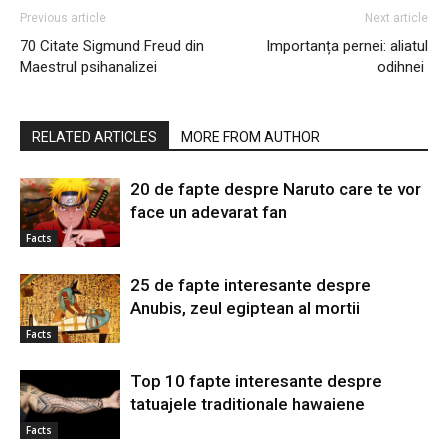
Previous article
Next article
70 Citate Sigmund Freud din
Importanța pernei: aliatul
Maestrul psihanalizei
odihnei
RELATED ARTICLES
MORE FROM AUTHOR
20 de fapte despre Naruto care te vor
face un adevarat fan
Facts
25 de fapte interesante despre
Anubis, zeul egiptean al mortii
Facts
Top 10 fapte interesante despre
tatuajele traditionale hawaiene
Facts