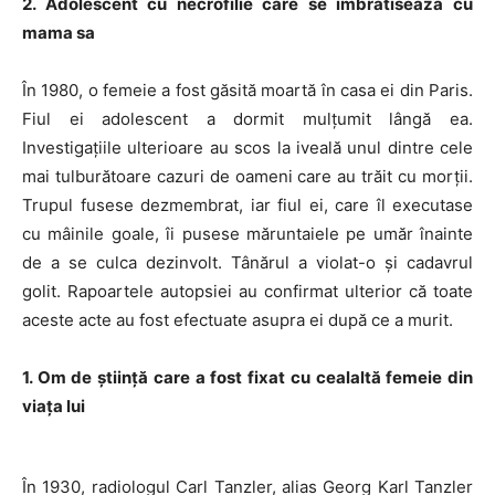
2. Adolescent cu necrofilie care se imbratiseaza cu
mama sa
În 1980, o femeie a fost găsită moartă în casa ei din Paris.
Fiul ei adolescent a dormit mulțumit lângă ea.
Investigațiile ulterioare au scos la iveală unul dintre cele
mai tulburătoare cazuri de oameni care au trăit cu morții.
Trupul fusese dezmembrat, iar fiul ei, care îl executase
cu mâinile goale, îi pusese măruntaiele pe umăr înainte
de a se culca dezinvolt. Tânărul a violat-o și cadavrul
golit. Rapoartele autopsiei au confirmat ulterior că toate
aceste acte au fost efectuate asupra ei după ce a murit.
1. Om de știință care a fost fixat cu cealaltă femeie din
viața lui
În 1930, radiologul Carl Tanzler, alias Georg Karl Tanzler