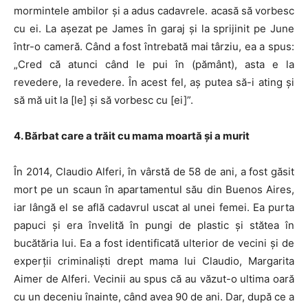
mormintele ambilor și a adus cadavrele. acasă să vorbesc
cu ei. La așezat pe James în garaj și la sprijinit pe June
într-o cameră. Când a fost întrebată mai târziu, ea a spus:
„Cred că atunci când le pui în (pământ), asta e la
revedere, la revedere. În acest fel, aș putea să-i ating și
să mă uit la [le] și să vorbesc cu [ei]”.
4. Bărbat care a trăit cu mama moartă și a murit
În 2014, Claudio Alferi, în vârstă de 58 de ani, a fost găsit
mort pe un scaun în apartamentul său din Buenos Aires,
iar lângă el se află cadavrul uscat al unei femei. Ea purta
papuci și era învelită în pungi de plastic și stătea în
bucătăria lui. Ea a fost identificată ulterior de vecini și de
experții criminaliști drept mama lui Claudio, Margarita
Aimer de Alferi. Vecinii au spus că au văzut-o ultima oară
cu un deceniu înainte, când avea 90 de ani. Dar, după ce a