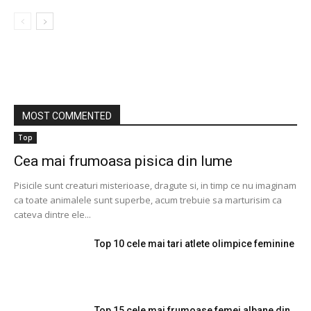
MOST COMMENTED
Top
Cea mai frumoasa pisica din lume
Pisicile sunt creaturi misterioase, dragute si, in timp ce nu imaginam
ca toate animalele sunt superbe, acum trebuie sa marturisim ca
cateva dintre ele...
Top 10 cele mai tari atlete olimpice feminine
Top 15 cele mai frumoase femei albane din