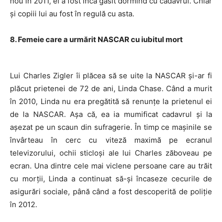
nou în 2011, el a fost încă găsit dormind cu cadavrul. Chiar
și copiii lui au fost în regulă cu asta.
8. Femeie care a urmărit NASCAR cu iubitul mort
Lui Charles Zigler îi plăcea să se uite la NASCAR și-ar fi
plăcut prietenei de 72 de ani, Linda Chase. Când a murit
în 2010, Linda nu era pregătită să renunțe la prietenul ei
de la NASCAR. Așa că, ea ia mumificat cadavrul și la
așezat pe un scaun din sufragerie. În timp ce mașinile se
învârteau în cerc cu viteză maximă pe ecranul
televizorului, ochii sticloși ale lui Charles zăboveau pe
ecran. Una dintre cele mai viclene persoane care au trăit
cu morții, Linda a continuat să-și încaseze cecurile de
asigurări sociale, până când a fost descoperită de poliție
în 2012.