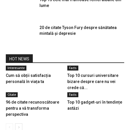
lume
20 de citate Tyson Fury despre sănătatea
mintală și depresie
HOT NEWS
Interesante
Facts
Cum să obții satisfacția
Top 10 cursuri universitare
personală în viața ta
bizare despre care nu vei
crede că...
Citate
Facts
96 de citate recunoscătoare
Top 10 gadget-uri în tendințe
pentru a vă transforma
astăzi
perspectiva