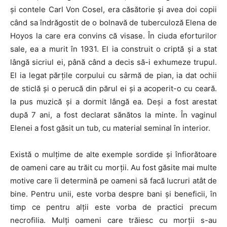
și contele Carl Von Cosel, era căsătorie și avea doi copii
când sa îndrăgostit de o bolnavă de tuberculoză Elena de
Hoyos la care era convins că visase. În ciuda eforturilor
sale, ea a murit în 1931. El ia construit o criptă și a stat
lângă sicriul ei, până când a decis să-i exhumeze trupul.
El ia legat părțile corpului cu sârmă de pian, ia dat ochii
de sticlă și o perucă din părul ei și a acoperit-o cu ceară.
Ia pus muzică și a dormit lângă ea. Deși a fost arestat
după 7 ani, a fost declarat sănătos la minte. În vaginul
Elenei a fost găsit un tub, cu material seminal în interior.
Există o mulțime de alte exemple sordide și înfiorătoare
de oameni care au trăit cu morții. Au fost găsite mai multe
motive care îi determină pe oameni să facă lucruri atât de
bine. Pentru unii, este vorba despre bani și beneficii, în
timp ce pentru alții este vorba de practici precum
necrofilia. Mulți oameni care trăiesc cu morții s-au