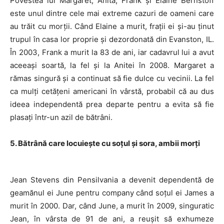
Povestea lui Margaret, Anita, Frank și Elaine Bernstoff
este unul dintre cele mai extreme cazuri de oameni care
au trăit cu morții. Când Elaine a murit, frații ei și-au ținut
trupul în casa lor proprie și dezordonată din Evanston, IL.
În 2003, Frank a murit la 83 de ani, iar cadavrul lui a avut
aceeași soartă, la fel și la Anitei în 2008. Margaret a
rămas singură și a continuat să fie dulce cu vecinii. La fel
ca mulți cetățeni americani în vârstă, probabil că au dus
ideea independentă prea departe pentru a evita să fie
plasați într-un azil de bătrâni.
5. Bătrână care locuiește cu soțul și sora, ambii morți
Jean Stevens din Pensilvania
a devenit dependentă de
geamănul ei June pentru company când soțul ei James a
murit în 2000. Dar, când June, a murit în 2009, singuratic
Jean, în vârsta de 91 de ani, a reușit să exhumeze