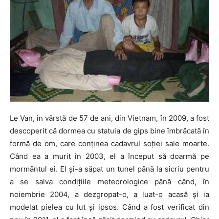
Le Van, în vârstă de 57 de ani, din Vietnam, în 2009, a fost
descoperit că dormea ​​​​cu statuia de gips bine îmbrăcată în
formă de om, care conținea cadavrul soției sale moarte.
Când ea a murit în 2003, el a început să doarmă pe
mormântul ei. El și-a săpat un tunel până la sicriu pentru
a se salva condițiile meteorologice până când, în
noiembrie 2004, a dezgropat-o, a luat-o acasă și ia
modelat pielea cu lut și ipsos. Când a fost verificat din