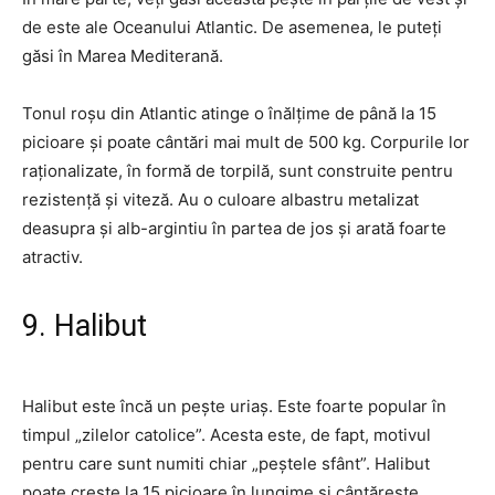
de este ale Oceanului Atlantic. De asemenea, le puteți
găsi în Marea Mediterană.
Tonul roșu din Atlantic atinge o înălțime de până la 15
picioare și poate cântări mai mult de 500 kg. Corpurile lor
raționalizate, în formă de torpilă, sunt construite pentru
rezistență și viteză. Au o culoare albastru metalizat
deasupra și alb-argintiu în partea de jos și arată foarte
atractiv.
9. Halibut
Halibut este încă un pește uriaș. Este foarte popular în
timpul „zilelor catolice”. Acesta este, de fapt, motivul
pentru care sunt numiti chiar „peștele sfânt”. Halibut
poate crește la 15 picioare în lungime și cântărește