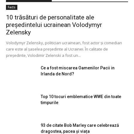
Facts
10 trăsături de personalitate ale
președintelui ucrainean Volodymyr
Zelensky
Volodymyr Zelensky, politician ucrainean, fost actor și comedian
care este al șaselea președinte al Ucrainei. În calitate de
președinte, Volodimir Zelenski a fost un...
Ce a fost miscarea Oamenilor Pacii in
Irlanda de Nord?
Top 10 tocuri emblematice WWE din toate
timpurile
93 de citate Bob Marley care celebrează
dragostea, pacea și viața