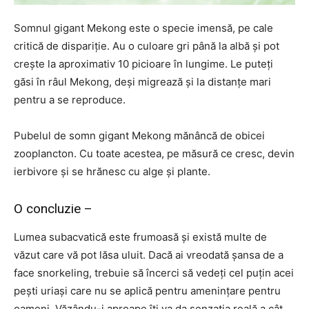
Somnul gigant Mekong este o specie imensă, pe cale
critică de dispariție. Au o culoare gri până la albă și pot
crește la aproximativ 10 picioare în lungime. Le puteți
găsi în râul Mekong, deși migrează și la distanțe mari
pentru a se reproduce.
Pubelul de somn gigant Mekong mănâncă de obicei
zooplancton. Cu toate acestea, pe măsură ce cresc, devin
ierbivore și se hrănesc cu alge și plante.
O concluzie –
Lumea subacvatică este frumoasă și există multe de
văzut care vă pot lăsa uluit. Dacă ai vreodată șansa de a
face snorkeling, trebuie să încerci să vedeți cel puțin acei
pești uriași care nu se aplică pentru amenințare pentru
oameni. Văzându-i aproape îți va da senzația reală a cât