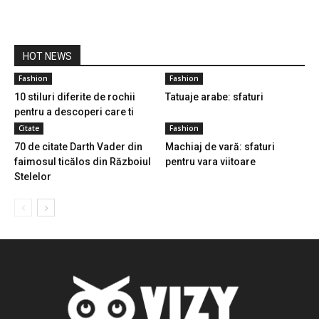
HOT NEWS
Fashion
Fashion
10 stiluri diferite de rochii
Tatuaje arabe: sfaturi
pentru a descoperi care ti
se...
Citate
Fashion
70 de citate Darth Vader din
Machiaj de vară: sfaturi
faimosul ticălos din Războiul
pentru vara viitoare
Stelelor