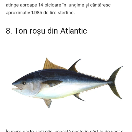
atinge aproape 14 picioare în lungime și cântăresc
aproximativ 1.985 de lire sterline.
8. Ton roșu din Atlantic
În mare parte, veți găsi această pește în părțile de vest și