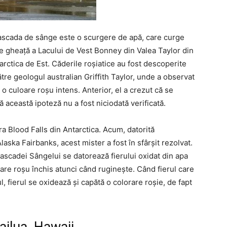
Cascada de sânge este o scurgere de apă, care curge
de gheață a Lacului de Vest Bonney din Valea Taylor din
rctica de Est. Căderile roșiatice au fost descoperite
ătre geologul australian Griffith Taylor, unde a observat
 o culoare roșu intens. Anterior, el a crezut că se
ă această ipoteză nu a fost niciodată verificată.
ra Blood Falls din Antarctica. Acum, datorită
laska Fairbanks, acest mister a fost în sfârșit rezolvat.
Cascadei Sângelui se datorează fierului oxidat din apa
oare roșu închis atunci când ruginește. Când fierul care
l, fierul se oxidează și capătă o colorare roșie, de fapt