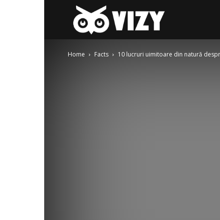
Gay-
Home
Facts
10 lucruri uimitoare din natură despre
fest