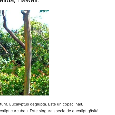
ailua, Hawaii.
atură, Eucalyptus deglupta. Este un copac înalt,
alipt curcubeu. Este singura specie de eucalipt găsită