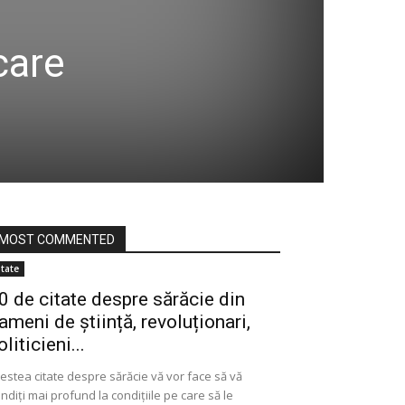
care
MOST COMMENTED
itate
0 de citate despre sărăcie din
ameni de știință, revoluționari,
oliticieni...
estea citate despre sărăcie vă vor face să vă
ndiți mai profund la condițiile pe care să le