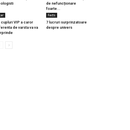
ologisti
de nefuncționare
foarte...
tar
Facts
 cupluri VIP a caror
7 lucruri surprinzatoare
ferenta de varsta va va
despre univers
rprinde