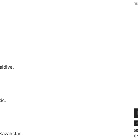
ma
aldive.
ic.
C
50
 Kazahstan.
Ci