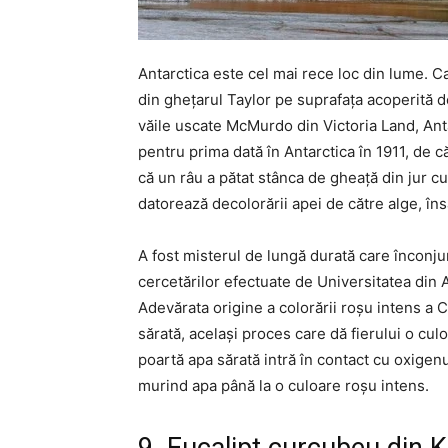
Antarctica este cel mai rece loc din lume. 
din ghețarul Taylor pe suprafața acoperită 
văile uscate McMurdo din Victoria Land, Anta
pentru prima dată în Antarctica în 1911, de c
că un râu a pătat stânca de gheață din jur cu
datorează decolorării apei de către alge, îns
A fost misterul de lungă durată care înconju
cercetărilor efectuate de Universitatea din A
Adevărata origine a colorării roșu intens a 
sărată, același proces care dă fierului o cul
poartă apa sărată intră în contact cu oxigenu
murind apa până la o culoare roșu intens.