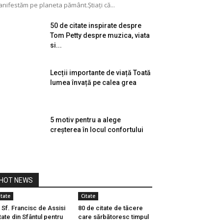
nifestăm pe planeta pământ.Știați că...
50 de citate inspirate despre
Tom Petty despre muzica, viata
si...
Lecții importante de viață Toată
lumea învață pe calea grea
5 motiv pentru a alege
creșterea în locul confortului
HOT NEWS
itate
Citate
 Sf. Francisc de Assisi
80 de citate de tăcere
tate din Sfântul pentru
care sărbătoresc timpul