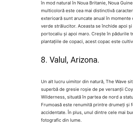
în mod natural în Noua Britanie, Noua Guin
multicoloră este cea mai distinctivă caracte
exterioară sunt aruncate anual în momente d
verde strălucitor. Aceasta se închide apoi și
portocaliu și apoi maro. Crește în pădurile t
plantațiile de copaci, acest copac este culti
8. Valul, Arizona.
Un alt lucru uimitor din natură, The Wave sit
superbă de gresie roșie de pe versanții Coy
Wilderness, situată în partea de nord a sta
Frumoasă este renumită printre drumeți și fo
accidentate. În plus, unul dintre cele mai b
fotografic din lume.