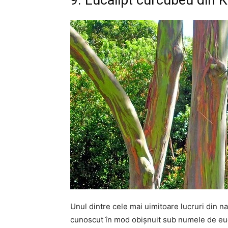
9. Eucalipt curcubeu din K
Unul dintre cele mai uimitoare lucruri din n
cunoscut în mod obișnuit sub numele de euc