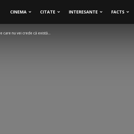
CINEMA
CITATE
INTERESANTE
FACTS
 care nu vei crede că există...