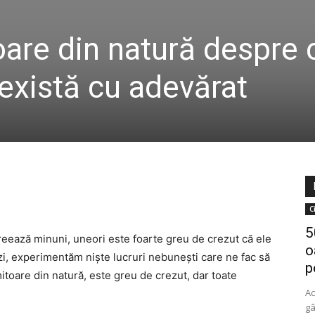
oare din natură despre 
 există cu adevărat
C
5
reează minuni, uneori este foarte greu de crezut că ele
o
 zi, experimentăm niște lucruri nebunești care ne fac să
p
mitoare din natură, este greu de crezut, dar toate
Ac
gâ