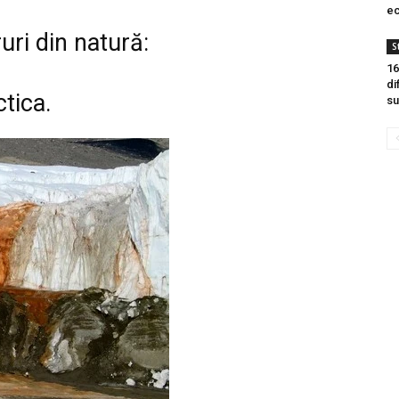
ec
uri din natură:
S
16
di
tica.
su