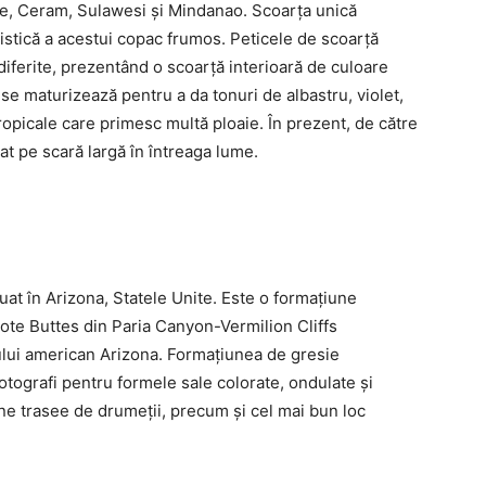
ee, Ceram, Sulawesi și Mindanao. Scoarța unică
ristică a acestui copac frumos. Peticele de scoarță
iferite, prezentând o scoarță interioară de culoare
 se maturizează pentru a da tonuri de albastru, violet,
ropicale care primesc multă ploaie. În prezent, de către
vat pe scară largă în întreaga lume.
uat în Arizona, Statele Unite. Este o formațiune
ote Buttes din Paria Canyon-Vermilion Cliffs
tului american Arizona. Formațiunea de gresie
tografi pentru formele sale colorate, ondulate și
une trasee de drumeții, precum și cel mai bun loc