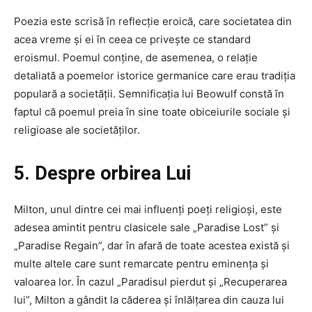
Poezia este scrisă în reflecție eroică, care societatea din
acea vreme și ei în ceea ce privește ce standard
eroismul. Poemul conține, de asemenea, o relație
detaliată a poemelor istorice germanice care erau tradiția
populară a societății. Semnificația lui Beowulf constă în
faptul că poemul preia în sine toate obiceiurile sociale și
religioase ale societăților.
5. Despre orbirea Lui
Milton, unul dintre cei mai influenți poeți religioși, este
adesea amintit pentru clasicele sale „Paradise Lost” și
„Paradise Regain”, dar în afară de toate acestea există și
multe altele care sunt remarcate pentru eminența și
valoarea lor. În cazul „Paradisul pierdut și „Recuperarea
lui”, Milton a gândit la căderea și înlălțarea din cauza lui