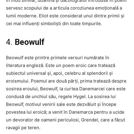
în mod similar, doamnă și dactilograful introduse în poem
servesc scopului de a articula coroziunea emoțională a
lumii moderne. Eliot este considerat unul dintre primii și
cei mai influenți simboliști din toate timpurile.
4.
Beowulf
Beowulf este printre primele versuri numărate în
literatura engleză. Este un poem eroic care tratează
subiectul universal și, apoi, celebru al splendorii și
eroismului. Poemul are două părți, prima tratează despre
sosirea eroului, Beowulf, la curtea Danemarcei care este
condusă de unchiul său, regele Hygel. La sosirea lui
Beowulf, motivul venirii sale este dezvăluit și începe
povestea lui eroică; a venit în Danemarca pentru a ucide
un devorator de oameni periculosi, Grendel, care a făcut
ravagii pe teren.