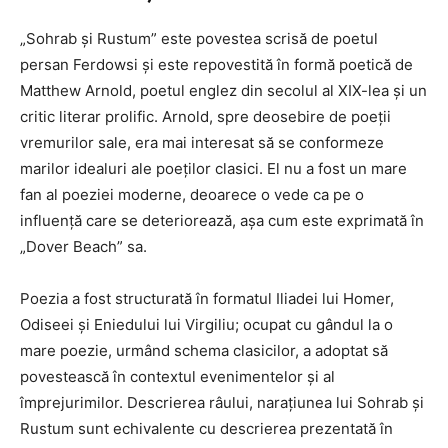
„Sohrab și Rustum” este povestea scrisă de poetul
persan Ferdowsi și este repovestită în formă poetică de
Matthew Arnold, poetul englez din secolul al XIX-lea și un
critic literar prolific. Arnold, spre deosebire de poeții
vremurilor sale, era mai interesat să se conformeze
marilor idealuri ale poeților clasici. El nu a fost un mare
fan al poeziei moderne, deoarece o vede ca pe o
influență care se deteriorează, așa cum este exprimată în
„Dover Beach” sa.
Poezia a fost structurată în formatul Iliadei lui Homer,
Odiseei și Eniedului lui Virgiliu; ocupat cu gândul la o
mare poezie, urmând schema clasicilor, a adoptat să
povestească în contextul evenimentelor și al
împrejurimilor. Descrierea râului, narațiunea lui Sohrab și
Rustum sunt echivalente cu descrierea prezentată în