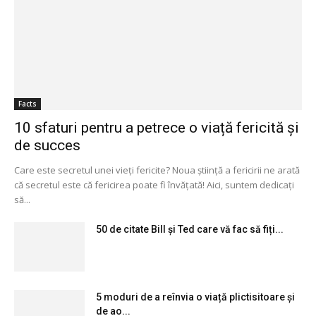
Facts
10 sfaturi pentru a petrece o viață fericită și
de succes
Care este secretul unei vieți fericite? Noua știință a fericirii ne arată
că secretul este că fericirea poate fi învățată! Aici, suntem dedicați
să...
50 de citate Bill și Ted care vă fac să fiți...
5 moduri de a reînvia o viață plictisitoare și
de ao...