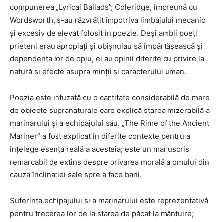
compunerea „Lyrical Ballads”; Coleridge, împreună cu
Wordsworth, s-au răzvrătit împotriva limbajului mecanic
și excesiv de elevat folosit în poezie. Deși ambii poeți
prieteni erau apropiați și obișnuiau să împărtășească și
dependența lor de opiu, ei au opinii diferite cu privire la
natură și efecte asupra minții și caracterului uman.
Poezia este infuzată cu o cantitate considerabilă de mare
de obiecte supranaturale care explică starea mizerabilă a
marinarului și a echipajului său. „The Rime of the Ancient
Mariner” a fost explicat în diferite contexte pentru a
înțelege esența reală a acesteia; este un manuscris
remarcabil de extins despre privarea morală a omului din
cauza înclinației sale spre a face bani.
Suferința echipajului și a marinarului este reprezentativă
pentru trecerea lor de la starea de păcat la mântuire;