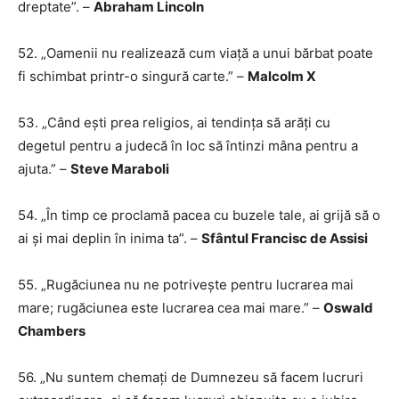
dreptate”. –
Abraham Lincoln
52. „Oamenii nu realizează cum viață a unui bărbat poate
fi schimbat printr-o singură carte.” –
Malcolm X
53. „Când ești prea religios, ai tendința să arăți cu
degetul pentru a judecă în loc să întinzi mâna pentru a
ajuta.” –
Steve Maraboli
54. „În timp ce proclamă pacea cu buzele tale, ai grijă să o
ai și mai deplin în inima ta”. –
Sfântul Francisc de Assisi
55. „Rugăciunea nu ne potrivește pentru lucrarea mai
mare; rugăciunea este lucrarea cea mai mare.” –
Oswald
Chambers
56. „Nu suntem chemați de Dumnezeu să facem lucruri