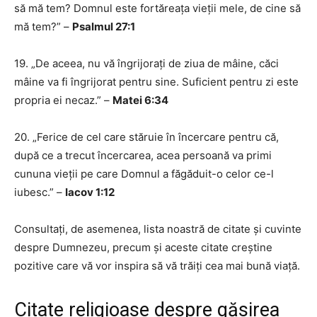
să mă tem? Domnul este fortăreața vieții mele, de cine să
mă tem?” –
Psalmul 27:1
19. „De aceea, nu vă îngrijorați de ziua de mâine, căci
mâine va fi îngrijorat pentru sine. Suficient pentru zi este
propria ei necaz.” –
Matei 6:34
20. „Ferice de cel care stăruie în încercare pentru că,
după ce a trecut încercarea, acea persoană va primi
cununa vieții pe care Domnul a făgăduit-o celor ce-l
iubesc.” –
Iacov 1:12
Consultați, de asemenea, lista noastră de citate și cuvinte
despre Dumnezeu, precum și aceste citate creștine
pozitive care vă vor inspira să vă trăiți cea mai bună viață.
Citate religioase despre găsirea