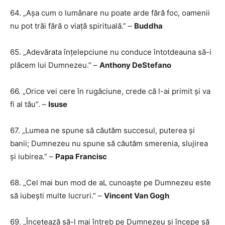
64. „Așa cum o lumânare nu poate arde fără foc, oamenii
nu pot trăi fără o viață spirituală.” –
Buddha
65. „Adevărata înțelepciune nu conduce întotdeauna să-i
plăcem lui Dumnezeu.” –
Anthony DeStefano
66. „Orice vei cere în rugăciune, crede că l-ai primit și va
fi al tău”. –
Isuse
67. „Lumea ne spune să căutăm succesul, puterea și
banii; Dumnezeu nu spune să căutăm smerenia, slujirea
și iubirea.” –
Papa Francisc
68. „Cel mai bun mod de aL cunoaște pe Dumnezeu este
să iubești multe lucruri.” –
Vincent Van Gogh
69. „Încetează să-l mai întreb pe Dumnezeu și începe să