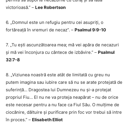
victorioasă.” –
Lee Robertson
6. „Domnul este un refugiu pentru cei asupriți, o
fortăreață în vremuri de necaz”. –
Psalmul 9:9-10
7. „Tu ești ascunzătoarea mea; mă vei apăra de necazuri
și mă vei înconjura cu cântece de izbăvire.” –
Psalmul
32:7-8
8. „Viziunea noastră este atât de limitată cu greu nu
putem imagina sau iubire care să nu se arate protejată de
suferință… Dragostea lui Dumnezeu nu și-a protejat
propriul Fiu… El nu ne va proteja neapărat – nu de orice
este necesar pentru a nu face ca Fiul Său. O mulțime de
ciocănire, dăltuire și purificare prin foc vor trebui să intre
în proces.” –
Elisabeth Elliot