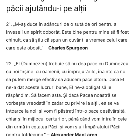
păcii ajutându-i pe alții
21. „M-aș duce în adâncuri de o sută de ori pentru a
înveseli un spirit doborât. Este bine pentru mine să fi fost
chinuit, ca să știu că spun un cuvânt la vremea celui care
care este obosit.” –
Charles Spurgeon
22. „El (Dumnezeu) trebuie să nu dea pace cu Dumnezeu,
cu noi înșine, cu oamenii, cu împrejurările, înainte ca noi
să putem merge efectiv să aducem pace altora. Dacă El
ne-a dat aceste lucruri bune, El ne-a obligat să le
răspândim. Să facem asta. Și dacă Pacea noastră se
vorbește vreodată în zadar cu privire la alții, ea se va
întoarce la noi; și vom fi păstrați într-o pace desăvârșită,
chiar și în mijlocul certurilor, până când vom intra în cele
din urmă în cetatea Păcii și vom sluji Împăratului Păcii
pentru totdeauna.” –
Alexander MacLaren