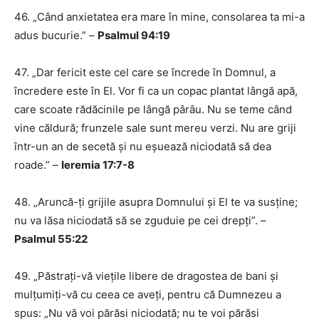
46. ​​​​„Când anxietatea era mare în mine, consolarea ta mi-a
adus bucurie.” –
Psalmul 94:19
47. „Dar fericit este cel care se încrede în Domnul, a
încredere este în El. Vor fi ca un copac plantat lângă apă,
care scoate rădăcinile pe lângă pârâu. Nu se teme când
vine căldură; frunzele sale sunt mereu verzi. Nu are griji
într-un an de secetă și nu eșuează niciodată să dea
roade.” –
Ieremia 17:7-8
48. „Aruncă-ți grijile asupra Domnului și El te va susține;
nu va lăsa niciodată să se zguduie pe cei drepți”. –
Psalmul 55:22
49. „Păstrați-vă viețile libere de dragostea de bani și
mulțumiți-vă cu ceea ce aveți, pentru că Dumnezeu a
spus: „Nu vă voi părăsi niciodată; nu te voi părăsi