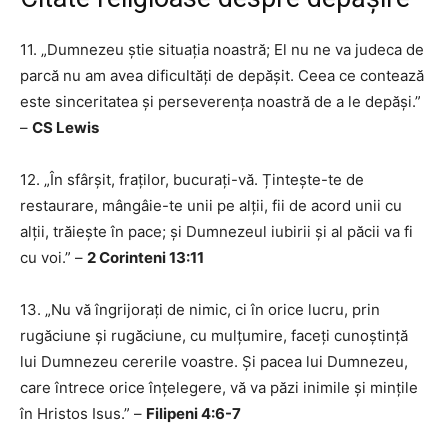
11. „Dumnezeu știe situația noastră; El nu ne va judeca de
parcă nu am avea dificultăți de depășit. Ceea ce contează
este sinceritatea și perseverența noastră de a le depăși.”
–
CS Lewis
12. „În sfârșit, fraților, bucurați-vă. Țintește-te de
restaurare, mângâie-te unii pe alții, fii de acord unii cu
alții, trăiește în pace; și Dumnezeul iubirii și al păcii va fi
cu voi.” –
2 Corinteni 13:11
13. „Nu vă îngrijorați de nimic, ci în orice lucru, prin
rugăciune și rugăciune, cu mulțumire, faceți cunoștință
lui Dumnezeu cererile voastre. Și pacea lui Dumnezeu,
care întrece orice înțelegere, vă va păzi inimile și mințile
în Hristos Isus.” –
Filipeni 4:6-7