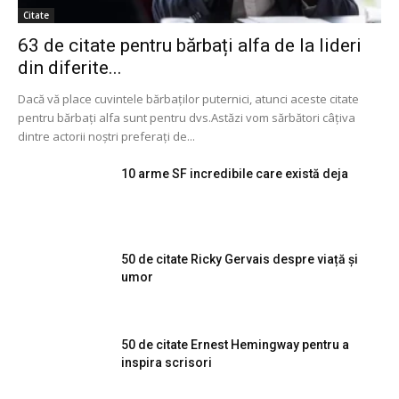
Citate
63 de citate pentru bărbați alfa de la lideri
din diferite...
Dacă vă place cuvintele bărbaților puternici, atunci aceste citate
pentru bărbați alfa sunt pentru dvs.Astăzi vom sărbători câțiva
dintre actorii noștri preferați de...
10 arme SF incredibile care există deja
50 de citate Ricky Gervais despre viață și
umor
50 de citate Ernest Hemingway pentru a
inspira scrisori