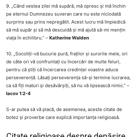
9. „Când vestea zilei mă supără, mă opresc și mă închin
pe eternul Dumnezeu suveran care nu este niciodată
surprins sau prins nepregătit. Acest lucru mă împiedică
să mă supăr și să mă descuidă și mă ajută să-mi mențin
viața în echilibru.” –
Katherine Walden
10. „Socotiți-vă bucurie pură, fraților și surorile mele, ori
de câte ori vă confruntați cu încercări de multe feluri,
pentru că știți că încercarea credinței voastre aduce
perseverență. Lăsați perseverența să-și termine lucrarea,
ca să fiți maturi și desăvârșiți, să nu vă lipsească nimic.” –
Iacov 1:2-4
S-ar putea să vă placă, de asemenea, aceste citate de
botez și proverbe care explică importanța religioasă.
Citate religioase despre depășire