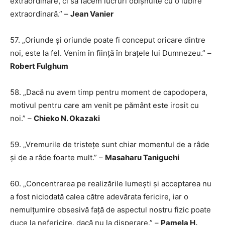
extraordinare, ci să facem lucruri obișnuite cu o iubire
extraordinară.” –
Jean Vanier
57. „Oriunde și oriunde poate fi conceput oricare dintre
noi, este la fel. Venim în ființă în brațele lui Dumnezeu.” –
Robert Fulghum
58. „Dacă nu avem timp pentru moment de capodopera,
motivul pentru care am venit pe pământ este irosit cu
noi.” –
Chieko N. Okazaki
59. „Vremurile de tristețe sunt chiar momentul de a râde
și de a râde foarte mult.” –
Masaharu Taniguchi
60. „Concentrarea pe realizările lumești și acceptarea nu
a fost niciodată calea către adevărata fericire, iar o
nemulțumire obsesivă față de aspectul nostru fizic poate
duce la nefericire, dacă nu la disperare.” –
Pamela H.