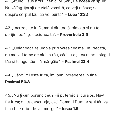
41. „Atunci Iisus a zis ucenicilor Săi: „De aceea vă spun:
Nu vă îngrijorați de viață voastră, ce veți mânca; sau
despre corpul tău, ce vei purta.” –
Luca 12:22
42. „Încrede-te în Domnul din toată inima ta și nu te
sprijini pe înțelepciunea ta”. –
Proverbele 3:5
43. „Chiar dacă aș umbla prin valea cea mai întunecată,
nu mă voi teme de niciun rău, căci tu ești cu mine; toiagul
tău și toiagul tău mă mângâie”. –
Psalmul 23:4
44. „Când îmi este frică, îmi pun încrederea în tine”. –
Psalmul 56:3
45. „Nu ți-am poruncit eu? Fii puternic și curajos. Nu-ti
fie frica; nu te descuraja, căci Domnul Dumnezeul tău va
fi cu tine oriunde vei merge.” –
Iosua 1:9