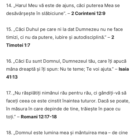
14. „Harul Meu vă este de ajuns, căci puterea Mea se
desăvârșește în slăbiciune”. –
2 Corinteni 12:9
15. „Căci Duhul pe care ni la dat Dumnezeu nu ne face
timizi, ci nu da putere, iubire și autodisciplină.” –
2
Timotei 1:7
16. „Căci Eu sunt Domnul, Dumnezeul tău, care îți apucă
mâna dreaptă și îți spun: Nu te teme; Te voi ajuta.” –
Isaia
41:13
17. „Nu răsplătiți nimănui rău pentru rău, ci gândiți-vă să
faceți ceea ce este cinstit înaintea tuturor. Dacă se poate,
în măsura în care depinde de tine, trăiește în pace cu
toți.” –
Romani 12:17-18
18. „Domnul este lumina mea și mântuirea mea – de cine