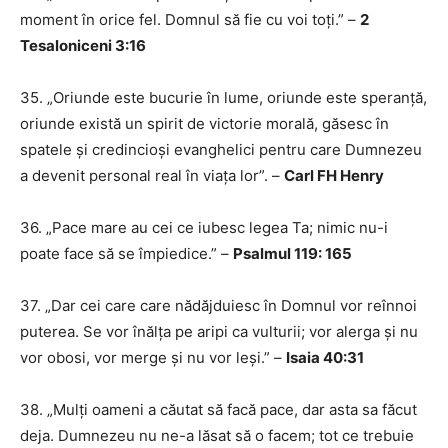
moment în orice fel. Domnul să fie cu voi toți.” –
2
Tesaloniceni 3:16
35. „Oriunde este bucurie în lume, oriunde este speranță,
oriunde există un spirit de victorie morală, găsesc în
spatele și credincioși evanghelici pentru care Dumnezeu
a devenit personal real în viața lor”. –
Carl FH Henry
36. „Pace mare au cei ce iubesc legea Ta; nimic nu-i
poate face să se împiedice.” –
Psalmul 119: 165
37. „Dar cei care care nădăjduiesc în Domnul vor reînnoi
puterea. Se vor înălța pe aripi ca vulturii; vor alerga și nu
vor obosi, vor merge și nu vor leși.” –
Isaia 40:31
38. „Mulți oameni a căutat să facă pace, dar asta sa făcut
deja. Dumnezeu nu ne-a lăsat să o facem; tot ce trebuie