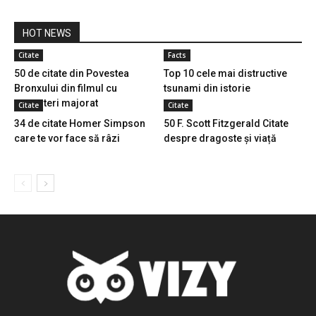
HOT NEWS
Citate
Facts
50 de citate din Povestea
Top 10 cele mai distructive
Bronxului din filmul cu
tsunami din istorie
gangsteri majorat
Citate
Citate
34 de citate Homer Simpson
50 F. Scott Fitzgerald Citate
care te vor face să râzi
despre dragoste și viață