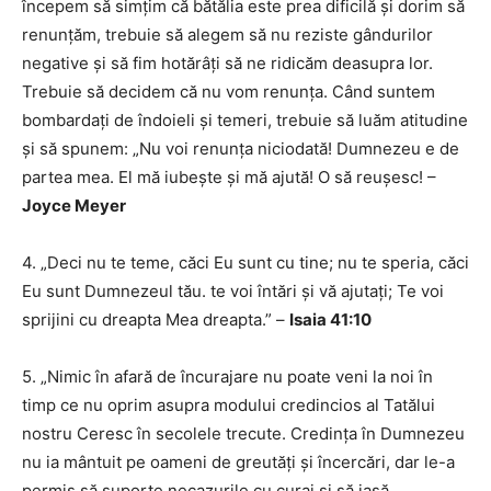
începem să simțim că bătălia este prea dificilă și dorim să
renunțăm, trebuie să alegem să nu reziste gândurilor
negative și să fim hotărâți să ne ridicăm deasupra lor.
Trebuie să decidem că nu vom renunța. Când suntem
bombardați de îndoieli și temeri, trebuie să luăm atitudine
și să spunem: „Nu voi renunța niciodată! Dumnezeu e de
partea mea. El mă iubește și mă ajută! O să reușesc! –
Joyce Meyer
4. „Deci nu te teme, căci Eu sunt cu tine; nu te speria, căci
Eu sunt Dumnezeul tău. te voi întări și vă ajutați; Te voi
sprijini cu dreapta Mea dreapta.” –
Isaia 41:10
5. „Nimic în afară de încurajare nu poate veni la noi în
timp ce nu oprim asupra modului credincios al Tatălui
nostru Ceresc în secolele trecute. Credința în Dumnezeu
nu ia mântuit pe oameni de greutăți și încercări, dar le-a
permis să suporte necazurile cu curaj și să iasă