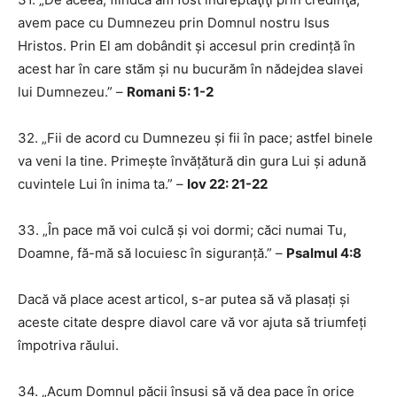
avem pace cu Dumnezeu prin Domnul nostru Isus
Hristos. Prin El am dobândit și accesul prin credință în
acest har în care stăm și nu bucurăm în nădejdea slavei
lui Dumnezeu.” –
Romani 5: 1-2
32. „Fii de acord cu Dumnezeu și fii în pace; astfel binele
va veni la tine. Primește învățătură din gura Lui și adună
cuvintele Lui în inima ta.” –
Iov 22: 21-22
33. „În pace mă voi culcă și voi dormi; căci numai Tu,
Doamne, fă-mă să locuiesc în siguranță.” –
Psalmul 4:8
Dacă vă place acest articol, s-ar putea să vă plasați și
aceste citate despre diavol care vă vor ajuta să triumfeți
împotriva răului.
34. „Acum Domnul păcii însuși să vă dea pace în orice