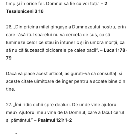
timp și în orice fel. Domnul să fie cu voi toți.” –
2
Tesaloniceni 3:16
26. „Din pricina milei gingașe a Dumnezeului nostru, prin
care răsăritul soarelui nu va cerceta de sus, ca să
lumineze celor ce stau în întuneric și în umbra morții, ca
să nu călăuzească picioarele pe calea păcii”. –
Luca 1: 78-
79
Dacă vă place acest articol, asigurați-vă că consultați și
aceste citate uimitoare de înger pentru a scoate bine din
tine.
27. „Îmi ridic ochii spre dealuri. De unde vine ajutorul
meu? Ajutorul meu vine de la Domnul, care a făcut cerul
și pământul.” –
Psalmul 121: 1-2