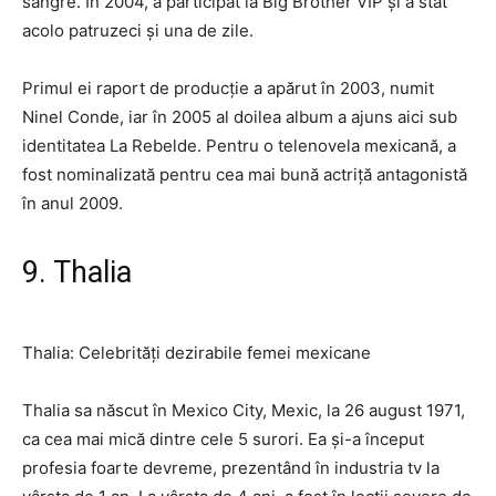
sangre. În 2004, a participat la Big Brother VIP și a stat
acolo patruzeci și una de zile.
Primul ei raport de producție a apărut în 2003, numit
Ninel Conde, iar în 2005 al doilea album a ajuns aici sub
identitatea La Rebelde. Pentru o telenovela mexicană, a
fost nominalizată pentru cea mai bună actriță antagonistă
în anul 2009.
9. Thalia
Thalia: Celebrități dezirabile femei mexicane
Thalia sa născut în Mexico City, Mexic, la 26 august 1971,
ca cea mai mică dintre cele 5 surori. Ea și-a început
profesia foarte devreme, prezentând în industria tv la