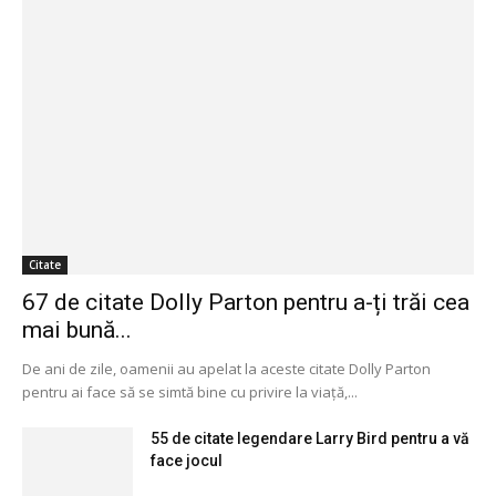
Citate
67 de citate Dolly Parton pentru a-ți trăi cea
mai bună...
De ani de zile, oamenii au apelat la aceste citate Dolly Parton
pentru ai face să se simtă bine cu privire la viață,...
55 de citate legendare Larry Bird pentru a vă
face jocul