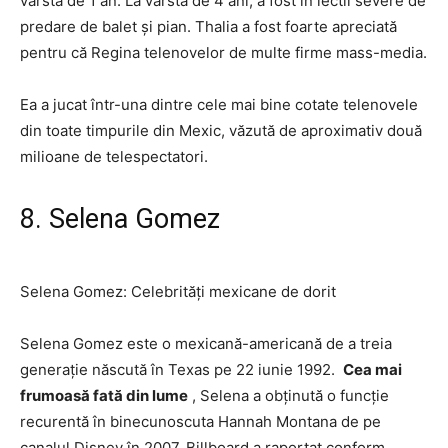
vârsta de 1 an. La vârsta de 4 ani, a fost în lectii severe de
predare de balet și pian. Thalia a fost foarte apreciată
pentru că Regina telenovelor de multe firme mass-media.
Ea a jucat într-una dintre cele mai bine cotate telenovele
din toate timpurile din Mexic, văzută de aproximativ două
milioane de telespectatori.
8. Selena Gomez
Selena Gomez: Celebrități mexicane de dorit
Selena Gomez este o mexicană-americană de a treia
generație născută în Texas pe 22 iunie 1992.
Cea mai
frumoasă fată din lume
, Selena a obținută o funcție
recurentă în binecunoscuta Hannah Montana de pe
canalul Disney în 2007. Billboard a raportat conform