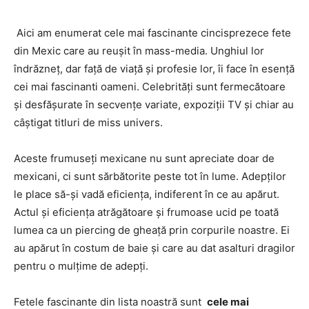
Aici am enumerat cele mai fascinante cincisprezece fete
din Mexic care au reușit în mass-media. Unghiul lor
îndrăzneț, dar față de viață și profesie lor, îi face în esență
cei mai fascinanti oameni. Celebrități sunt fermecătoare
și desfășurate în secvențe variate, expoziții TV și chiar au
câștigat titluri de miss univers.
Aceste frumuseți mexicane nu sunt apreciate doar de
mexicani, ci sunt sărbătorite peste tot în lume. Adepților
le place să-și vadă eficiența, indiferent în ce au apărut.
Actul și eficiența atrăgătoare și frumoase ucid pe toată
lumea ca un piercing de gheață prin corpurile noastre. Ei
au apărut în costum de baie și care au dat asalturi dragilor
pentru o mulțime de adepți.
Fetele fascinante din lista noastră sunt
cele mai