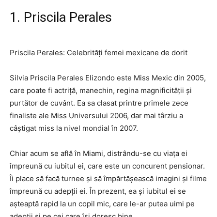
1. Priscila Perales
Priscila Perales: Celebrități femei mexicane de dorit
Silvia Priscila Perales Elizondo este Miss Mexic din 2005,
care poate fi actriță, manechin, regina magnificității și
purtător de cuvânt. Ea sa clasat printre primele zece
finaliste ale Miss Universului 2006, dar mai târziu a
câștigat miss la nivel mondial în 2007.
Chiar acum se află în Miami, distrându-se cu viața ei
împreună cu iubitul ei, care este un concurent pensionar.
Îi place să facă turnee și să împărtășească imagini și filme
împreună cu adepții ei. În prezent, ea și iubitul ei se
așteaptă rapid la un copil mic, care le-ar putea uimi pe
adepții și pe cei care își doresc bine.