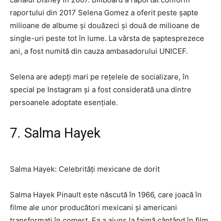
raportului din 2017 Selena Gomez a oferit peste șapte
milioane de albume și douăzeci și două de milioane de
single-uri peste tot în lume. La vârsta de șaptesprezece
ani, a fost numită din cauza ambasadorului UNICEF.
Selena are adepți mari pe rețelele de socializare, în
special pe Instagram și a fost considerată una dintre
persoanele adoptate esențiale.
7. Salma Hayek
Salma Hayek: Celebrități mexicane de dorit
Salma Hayek Pinault este născută în 1966, care joacă în
filme ale unor producători mexicani și americani
transformați în comerț. Ea a ajuns la faimă cântând în film