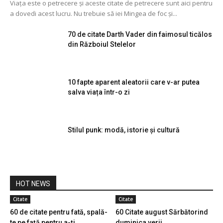
Viața este o petrecere și aceste citate de petrecere sunt aici pentru
a dovedi acest lucru. Nu trebuie să iei Mingea de foc și...
70 de citate Darth Vader din faimosul ticălos
din Războiul Stelelor
10 fapte aparent aleatorii care v-ar putea
salva viața într-o zi
Stilul punk: modă, istorie și cultură
HOT NEWS
Citate
Citate
60 de citate pentru fată, spală-
60 Citate august Sărbătorind
te pe față pentru a-ți
duminica verii