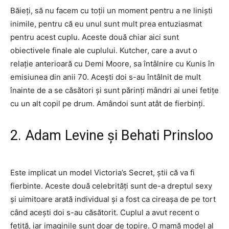
Băieți, să nu facem cu toții un moment pentru a ne liniști
inimile, pentru că eu unul sunt mult prea entuziasmat
pentru acest cuplu. Aceste două chiar aici sunt
obiectivele finale ale cuplului. Kutcher, care a avut o
relație anterioară cu Demi Moore, sa întâlnire cu Kunis în
emisiunea din anii 70. Acești doi s-au întâlnit de mult
înainte de a se căsători și sunt părinți mândri ai unei fetițe
cu un alt copil pe drum. Amândoi sunt atât de fierbinți.
2. Adam Levine și Behati Prinsloo
Este implicat un model Victoria’s Secret, știi că va fi
fierbinte. Aceste două celebrități sunt de-a dreptul sexy
și uimitoare arată individual și a fost ca cireașa de pe tort
când acești doi s-au căsătorit. Cuplul a avut recent o
fetiță, iar imaginile sunt doar de topire. O mamă model al