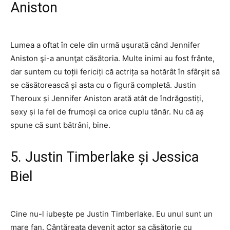
Aniston
Lumea a oftat în cele din urmă uşurată când Jennifer
Aniston şi-a anunţat căsătoria. Multe inimi au fost frânte,
dar suntem cu toții fericiți că actrița sa hotărât în ​​sfârșit să
se căsătorească și asta cu o figură completă. Justin
Theroux și Jennifer Aniston arată atât de îndrăgostiți,
sexy și la fel de frumoși ca orice cuplu tânăr. Nu că aș
spune că sunt bătrâni, bine.
5. Justin Timberlake și Jessica
Biel
Cine nu-l iubește pe Justin Timberlake. Eu unul sunt un
mare fan. Cântăreața devenit actor sa căsătorie cu