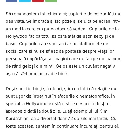
Să recunoaștem toți chiar aici; cuplurile de celebrități nu
dau viață. Se îmbracă și fac poze și se uită pe ecran într-
un mod la care am putea doar să vedem. Cuplurile de la
Hollywood fac ca totul să pară atât de ușor, sexy și de
basm. Cuplurile care sunt active pe platformele de
socializare și nu se sfiesc să posteze despre viața lor
personală împărtășesc imagini care nu fac pe noi oameni
de rând geloși din minți. Gelos este un cuvânt negativ,
așa că să-l numim invidie bine.
Deși sunt fierbinți și celebri, știm cu toții că relațiile nu
sunt ușor de întreținut în afacerile cinematografice. În
special la Hollywood există o știre despre o desțire
aproape o dată la două zile. Luați exemplul lui Kim
Kardashian, ea a divorțat doar 72 de zile mai târziu. Cu
toate acestea, suntem în continuare încurajați pentru ei,