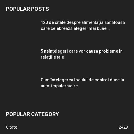
POPULAR POSTS
120 de citate despre alimentația sănătoasă
care celebrează alegeri mai bune...
5 neînțelegeri care vor cauza probleme în
relațiile tale
Cum înțelegerea locului de control duce la
auto-împuternicire
POPULAR CATEGORY
Citate
2429