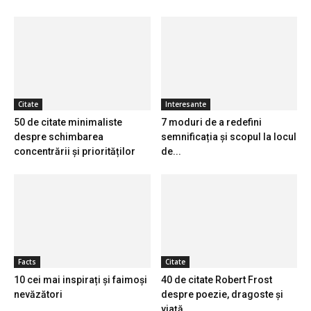
Citate
Interesante
50 de citate minimaliste
7 moduri de a redefini
despre schimbarea
semnificația și scopul la locul
concentrării și priorităților
de...
Facts
Citate
10 cei mai inspirați și faimoși
40 de citate Robert Frost
nevăzători
despre poezie, dragoste și
viață