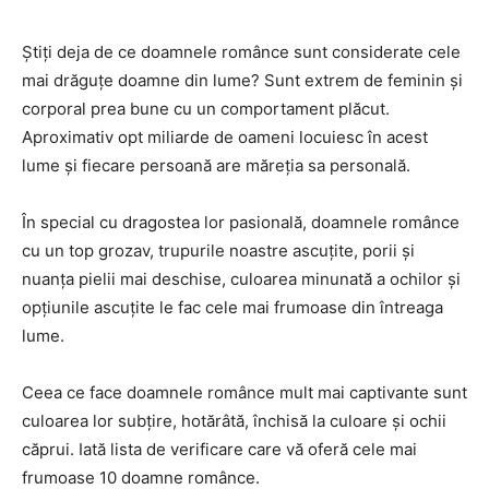
Știți deja de ce doamnele românce sunt considerate cele
mai drăguțe doamne din lume? Sunt extrem de feminin și
corporal prea bune cu un comportament plăcut.
Aproximativ opt miliarde de oameni locuiesc în acest
lume și fiecare persoană are măreția sa personală.
În special cu dragostea lor pasională, doamnele românce
cu un top grozav, trupurile noastre ascuțite, porii și
nuanța pielii mai deschise, culoarea minunată a ochilor și
opțiunile ascuțite le fac cele mai frumoase din întreaga
lume.
Ceea ce face doamnele românce mult mai captivante sunt
culoarea lor subțire, hotărâtă, închisă la culoare și ochii
căprui. Iată lista de verificare care vă oferă cele mai
frumoase 10 doamne românce.