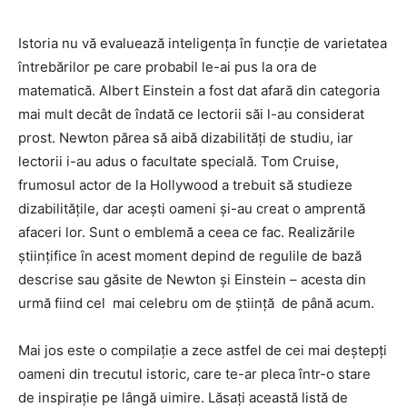
Istoria nu vă evaluează inteligența în funcție de varietatea
întrebărilor pe care probabil le-ai pus la ora de
matematică. Albert Einstein a fost dat afară din categoria
mai mult decât de îndată ce lectorii săi l-au considerat
prost. Newton părea să aibă dizabilități de studiu, iar
lectorii i-au adus o facultate specială. Tom Cruise,
frumosul actor de la Hollywood
a trebuit să studieze
dizabilitățile, dar acești oameni și-au creat o amprentă
afaceri lor. Sunt o emblemă a ceea ce fac. Realizările
științifice în acest moment depind de regulile de bază
descrise sau găsite de Newton și Einstein – acesta din
urmă fiind cel
mai celebru om de știință
de până acum.
Mai jos este o compilație a zece astfel de cei mai deștepți
oameni din trecutul istoric, care te-ar pleca într-o stare
de inspirație pe lângă uimire. Lăsați această listă de