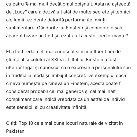
cu patru % mai mult decât omul obișnuit. Asta nu așteaptă
de „Lucy” care a dezvăluit atât de multe secrete și tehnici
ale lumii rezidente datorită performanței minții
suplimentare. Gândurile lui Einstein și conceptele sale
aparent bizare au fost și rezultatul acestor performanțe?
El a fost redat cel
mai cunoscut și mai influent om de
știință al secolului al XXlea
. Titlul lui Einstein a fost
ulterior legat și cunoscut ca o expresie a personalului său
în tradiția la modă și limbajul concret. De exemplu, dacă
cineva numește pe cineva un Einstein, acesta poate fi
considerat probabil cel mai generos și cel mai înalt
compliment care indică vreodată că un astfel de individ
este sensibil și cu creativitate infinită.
Citiți: Top 10 cele mai bune locuri naturale de vizitat în
Pakistan