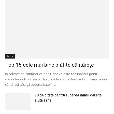
Facts
Top 15 cele mai bine plătite cântărețe
În calitate de cântăreț celebru, cineva este recunoscut pentru
vocea lor individuală, abilități exotice și performanță. În timp ce unii
cântăreți câștigă popularitate în...
70 de citate pentru ruperea inimii care te
ajuta sa te...