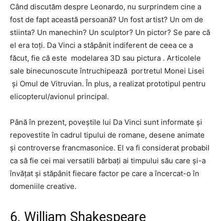
Când discutăm despre Leonardo, nu surprindem cine a
fost de fapt această persoană? Un fost artist? Un om de
stiinta? Un manechin? Un sculptor? Un pictor? Se pare că
el era toți. Da Vinci a stăpânit indiferent de ceea ce a
făcut, fie că este
modelarea 3D sau pictura
. Articolele
sale binecunoscute întruchipează
portretul Monei Lisei
și Omul de Vitruvian. În plus, a realizat prototipul pentru
elicopterul/avionul principal.
Până în prezent, poveștile lui Da Vinci sunt informate și
repovestite în cadrul tipului de romane, desene animate
și controverse francmasonice. El va fi considerat probabil
ca să fie cei mai versatili bărbați ai timpului său care și-a
învățat și stăpânit fiecare factor pe care a încercat-o în
domeniile creative.
6. William Shakespeare