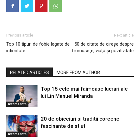
Previous article
Next article
Top 10 tipuri de fobie legate de
50 de citate de cireșe despre
intimitate
frumusețe, viață și pozitivitate
RELATED ARTICLES
MORE FROM AUTHOR
Top 15 cele mai faimoase lucrari ale
lui Lin Manuel Miranda
Interesante
20 de obiceiuri si traditii coreene
fascinante de stiut
Interesante