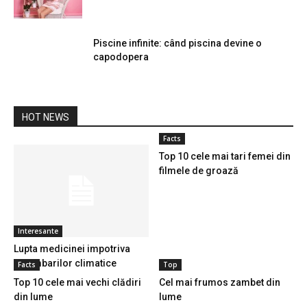
Piscine infinite: când piscina devine o
capodopera
HOT NEWS
Facts
Top 10 cele mai tari femei din
filmele de groază
Interesante
Lupta medicinei impotriva
schimbarilor climatice
Facts
Top
Top 10 cele mai vechi clădiri
Cel mai frumos zambet din
din lume
lume