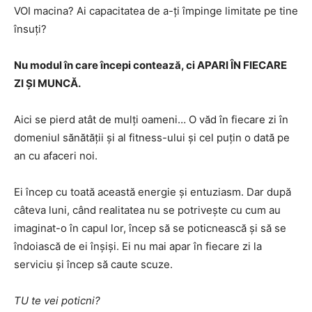
VOI macina? Ai capacitatea de a-ți împinge limitate pe tine
însuți?
Nu modul în care începi contează, ci APARI ÎN FIECARE
ZI ȘI MUNCĂ.
Aici se pierd atât de mulți oameni… O văd în fiecare zi în
domeniul sănătății și al fitness-ului și cel puțin o dată pe
an cu afaceri noi.
Ei încep cu toată această energie și entuziasm. Dar după
câteva luni, când realitatea nu se potrivește cu cum au
imaginat-o în capul lor, încep să se poticnească și să se
îndoiască de ei înșiși. Ei nu mai apar în fiecare zi la
serviciu și încep să caute scuze.
TU te vei poticni?