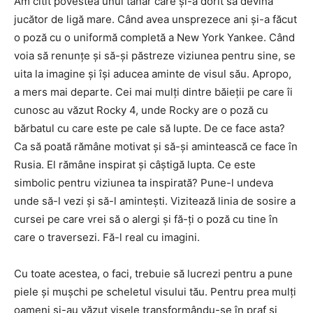
Am citit povestea unui tânăr care și-a dorit să devină
jucător de ligă mare. Când avea unsprezece ani și-a făcut
o poză cu o uniformă completă a New York Yankee. Când
voia să renunțe și să-și păstreze viziunea pentru sine, se
uita la imagine și își aducea aminte de visul său. Apropo,
a mers mai departe. Cei mai mulți dintre băieții pe care îi
cunosc au văzut Rocky 4, unde Rocky are o poză cu
bărbatul cu care este pe cale să lupte. De ce face asta?
Ca să poată rămâne motivat și să-și amintească ce face în
Rusia. El rămâne inspirat și câștigă lupta. Ce este
simbolic pentru viziunea ta inspirată? Pune-l undeva
unde să-l vezi și să-l amintești. Vizitează linia de sosire a
cursei pe care vrei să o alergi și fă-ți o poză cu tine în
care o traversezi. Fă-l real cu imagini.
Cu toate acestea, o faci, trebuie să lucrezi pentru a pune
piele și mușchi pe scheletul visului tău. Pentru prea mulți
oameni și-au văzut visele transformându-se în praf și