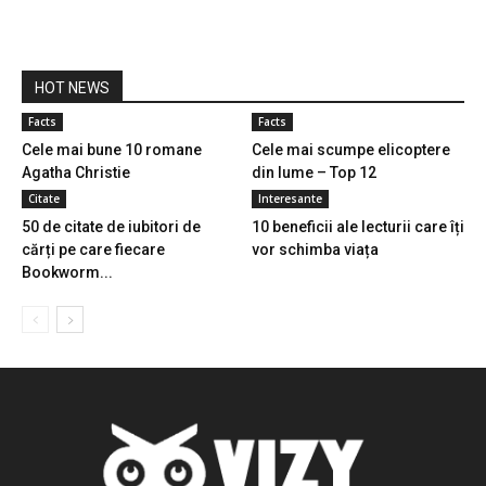
HOT NEWS
Facts
Facts
Cele mai bune 10 romane
Cele mai scumpe elicoptere
Agatha Christie
din lume – Top 12
Citate
Interesante
50 de citate de iubitori de
10 beneficii ale lecturii care îți
cărți pe care fiecare
vor schimba viața
Bookworm...