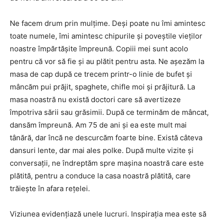
Ne facem drum prin mulțime. Deși poate nu îmi amintesc
toate numele, îmi amintesc chipurile și poveștile vieților
noastre împărtășite împreună. Copiii mei sunt acolo
pentru că vor să fie și au plătit pentru asta. Ne așezăm la
masa de cap după ce trecem printr-o linie de bufet și
mâncăm pui prăjit, spaghete, chifle moi și prăjitură. La
masa noastră nu există doctori care să avertizeze
împotriva sării sau grăsimii. După ce terminăm de mâncat,
dansăm împreună. Am 75 de ani și ea este mult mai
tânără, dar încă ne descurcăm foarte bine. Există câteva
dansuri lente, dar mai ales polke. După multe vizite și
conversații, ne îndreptăm spre mașina noastră care este
plătită, pentru a conduce la casa noastră plătită, care
trăiește în afara rețelei.
Viziunea evidențiază unele lucruri. Inspirația mea este să