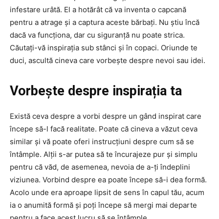
infestare urâtă. El a hotărât că va inventa o capcană
pentru a atrage și a captura aceste bărbați. Nu știu încă
dacă va funcționa, dar cu siguranță nu poate strica.
Căutați-vă inspirația sub stânci și în copaci. Oriunde te
duci, ascultă cineva care vorbește despre nevoi sau idei.
Vorbește despre inspirația ta
Există ceva despre a vorbi despre un gând inspirat care
începe să-l facă realitate. Poate că cineva a văzut ceva
similar și vă poate oferi instrucțiuni despre cum să se
întâmple. Alții s-ar putea să te încurajeze pur și simplu
pentru că văd, de asemenea, nevoia de a-ți îndeplini
viziunea. Vorbind despre ea poate începe să-i dea formă.
Acolo unde era aproape lipsit de sens în capul tău, acum
ia o anumită formă și poți începe să mergi mai departe
pentru a face acest lucru să se întâmple.