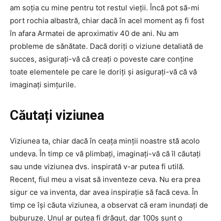
am soția cu mine pentru tot restul vieții. Încă pot să-mi
port rochia albastră, chiar dacă în acel moment aș fi fost
în afara Armatei de aproximativ 40 de ani. Nu am
probleme de sănătate. Dacă doriți o viziune detaliată de
succes, asigurați-vă că creați o poveste care conține
toate elementele pe care le doriți și asigurați-vă că vă
imaginați simțurile.
Căutați viziunea
Viziunea ta, chiar dacă în ceața minții noastre stă acolo
undeva. În timp ce vă plimbați, imaginați-vă că îl căutați
sau unde viziunea dvs. inspirată v-ar putea fi utilă.
Recent, fiul meu a visat să inventeze ceva. Nu era prea
sigur ce va inventa, dar avea inspirație să facă ceva. În
timp ce își căuta viziunea, a observat că eram inundați de
buburuze. Unul ar putea fi drăguț, dar 100s sunt o