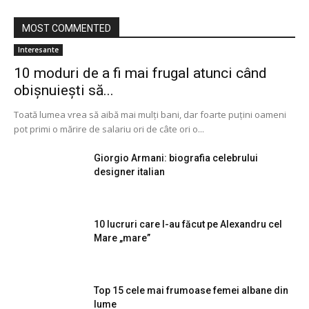
MOST COMMENTED
Interesante
10 moduri de a fi mai frugal atunci când
obișnuiești să...
Toată lumea vrea să aibă mai mulți bani, dar foarte puțini oameni
pot primi o mărire de salariu ori de câte ori o...
Giorgio Armani: biografia celebrului
designer italian
10 lucruri care l-au făcut pe Alexandru cel
Mare „mare”
Top 15 cele mai frumoase femei albane din
lume