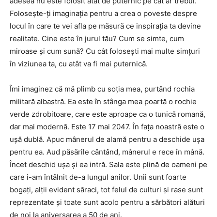
adesea nu este folosit atât de puternic pe cât ar trebui.
Folosește-ți imaginația pentru a crea o poveste despre
locul în care te vei afla pe măsură ce inspirația ta devine
realitate. Cine este în jurul tău? Cum se simte, cum
miroase și cum sună? Cu cât folosești mai multe simțuri
în viziunea ta, cu atât va fi mai puternică.
Îmi imaginez că mă plimb cu soția mea, purtând rochia
militară albastră. Ea este în stânga mea poartă o rochie
verde zdrobitoare, care este aproape ca o tunică romană,
dar mai modernă. Este 17 mai 2047. În fața noastră este o
ușă dublă. Apuc mânerul de alamă pentru a deschide ușa
pentru ea. Aud păsările cântând, mânerul e rece în mână.
Încet deschid ușa și ea intră. Sala este plină de oameni pe
care i-am întâlnit de-a lungul anilor. Unii sunt foarte
bogați, alții evident săraci, tot felul de culturi și rase sunt
reprezentate și toate sunt acolo pentru a sărbători alături
de noi la aniversarea a 50 de ani.