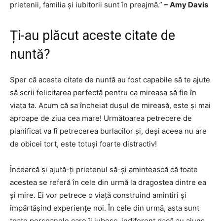
prietenii, familia și iubitorii sunt în preajmă.”
– Amy Davis
Ți-au plăcut aceste citate de
nuntă?
Sper că aceste citate de nuntă au fost capabile să te ajute
să scrii felicitarea perfectă pentru ca mireasa să fie în
viața ta. Acum că sa încheiat dușul de mireasă, este și mai
aproape de ziua cea mare! Următoarea petrecere de
planificat va fi petrecerea burlacilor și, deși aceea nu are
de obicei tort, este totuși foarte distractiv!
Încearcă și ajută-ți prietenul să-și amintească că toate
acestea se referă în cele din urmă la dragostea dintre ea
și mire. Ei vor petrece o viață construind amintiri și
împărtășind experiențe noi. În cele din urmă, asta sunt
toate persoanele care îi iubesc, indiferent dacă au ajuns