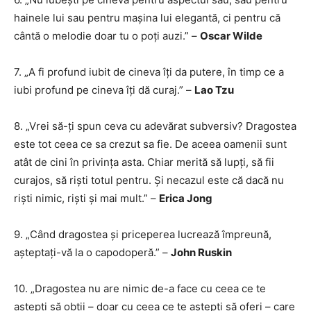
hainele lui sau pentru mașina lui elegantă, ci pentru că
cântă o melodie doar tu o poți auzi.” –
Oscar Wilde
7. „A fi profund iubit de cineva îți da putere, în timp ce a
iubi profund pe cineva îți dă curaj.” –
Lao Tzu
8. „Vrei să-ți spun ceva cu adevărat subversiv? Dragostea
este tot ceea ce sa crezut sa fie. De aceea oamenii sunt
atât de cini în privința asta. Chiar merită să lupți, să fii
curajos, să riști totul pentru. Și necazul este că dacă nu
riști nimic, riști și mai mult.” –
Erica Jong
9. „Când dragostea și priceperea lucrează împreună,
așteptați-vă la o capodoperă.” –
John Ruskin
10. „Dragostea nu are nimic de-a face cu ceea ce te
aștepți să obții – doar cu ceea ce te aștepți să oferi – care