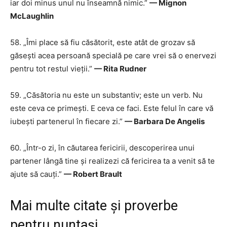
iar doi minus unul nu înseamnă nimic.”
— Mignon
McLaughlin
58. „Îmi place să fiu căsătorit, este atât de grozav să
găsești acea persoană specială pe care vrei să o enervezi
pentru tot restul vieții.”
— Rita Rudner
59. „Căsătoria nu este un substantiv; este un verb. Nu
este ceva ce primești. E ceva ce faci. Este felul în care vă
iubești partenerul în fiecare zi.”
— Barbara De Angelis
60. „Într-o zi, în căutarea fericirii, descoperirea unui
partener lângă tine și realizezi că fericirea ta a venit să te
ajute să cauți.”
— Robert Brault
Mai multe citate și proverbe
pentru nuntași