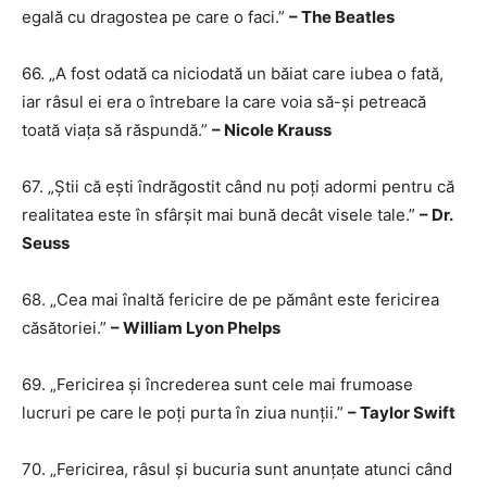
egală cu dragostea pe care o faci.”
– The Beatles
66. „A fost odată ca niciodată un băiat care iubea o fată,
iar râsul ei era o întrebare la care voia să-și petreacă
toată viața să răspundă.”
– Nicole Krauss
67. „Știi că ești îndrăgostit când nu poți adormi pentru că
realitatea este în sfârșit mai bună decât visele tale.”
– Dr.
Seuss
68. „Cea mai înaltă fericire de pe pământ este fericirea
căsătoriei.”
– William Lyon Phelps
69. „Fericirea și încrederea sunt cele mai frumoase
lucruri pe care le poți purta în ziua nunții.”
– Taylor Swift
70. „Fericirea, râsul și bucuria sunt anunțate atunci când