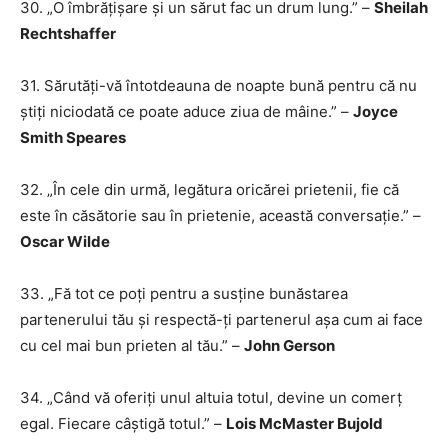
30. „O îmbrățișare și un sărut fac un drum lung.” –
Sheilah
Rechtshaffer
31. Sărutăți-vă întotdeauna de noapte bună pentru că nu
știți niciodată ce poate aduce ziua de mâine.” –
Joyce
Smith Speares
32. „În cele din urmă, legătura oricărei prietenii, fie că
este în căsătorie sau în prietenie, această conversație.” –
Oscar Wilde
33. „Fă tot ce poți pentru a susține bunăstarea
partenerului tău și respectă-ți partenerul așa cum ai face
cu cel mai bun prieten al tău.” –
John Gerson
34. „Când vă oferiți unul altuia totul, devine un comerț
egal. Fiecare câștigă totul.” –
Lois McMaster Bujold