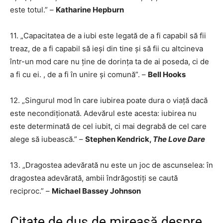
este totul.” –
Katharine Hepburn
11. „Capacitatea de a iubi este legată de a fi capabil să fii
treaz, de a fi capabil să ieși din tine și să fii cu altcineva
într-un mod care nu ține de dorința ta de ai poseda, ci de
a fi cu ei. , de a fi în unire și comună”. –
Bell Hooks
12. „Singurul mod în care iubirea poate dura o viață dacă
este necondiționată. Adevărul este acesta: iubirea nu
este determinată de cel iubit, ci mai degrabă de cel care
alege să iubească.” –
Stephen Kendrick,
The Love Dare
13. „Dragostea adevărată nu este un joc de ascunselea: în
dragostea adevărată, ambii îndrăgostiți se caută
reciproc.” –
Michael Bassey Johnson
Citate de duș de mireasă despre