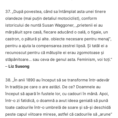
37. „După povestea, când sa întâmplat asta unei tinere
olandeze (mai puțin detaliul motociclist), conform
istoricului de nuntă Susan Waggoner, „prietenii ei au
mărșăluit spre casă, fiecare aducând o oală, o tigaie, un
castron, o pătură și alte. obiecte necesare pentru menaj”,
pentru a ajuta la compensarea zestrei lipsă. Și tatăl ei a
recunoscut pentru că mătușile ei erau zgomotoase și
stăpânitoare… sau ceva de genul asta. Feminism, voi toți.”
–
Liz Susong
38. „În anii 1890 au început să se transforme într-adevăr
în tradiția pe care o are astăzi. De ce? Doamnele au
început să apară în fustele lor, cu cadouri în mână. Apoi,
într-o zi fatidică, o doamnă a avut ideea genială să pună
toate cadourile într-o umbrelă de soare și să-și deschidă
peste capul viitoare mirese, astfel că cadourile să „arune”