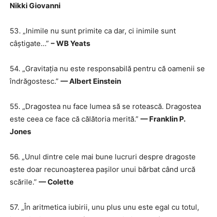
Nikki Giovanni
53. „Inimile nu sunt primite ca dar, ci inimile sunt
câștigate…”
– WB Yeats
54. „Gravitația nu este responsabilă pentru că oamenii se
îndrăgostesc.”
— Albert Einstein
55. „Dragostea nu face lumea să se rotească. Dragostea
este ceea ce face că călătoria merită.”
— Franklin P.
Jones
56. „Unul dintre cele mai bune lucruri despre dragoste
este doar recunoașterea pașilor unui bărbat când urcă
scările.”
— Colette
57. „În aritmetica iubirii, unu plus unu este egal cu totul,