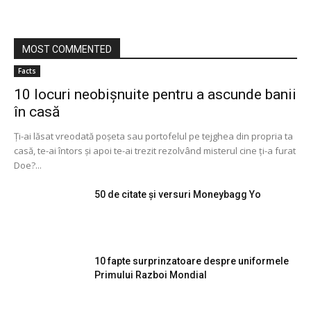
MOST COMMENTED
Facts
10 locuri neobișnuite pentru a ascunde banii
în casă
Ți-ai lăsat vreodată poșeta sau portofelul pe tejghea din propria ta
casă, te-ai întors și apoi te-ai trezit rezolvând misterul cine ți-a furat
Doe?...
50 de citate și versuri Moneybagg Yo
10 fapte surprinzatoare despre uniformele
Primului Razboi Mondial