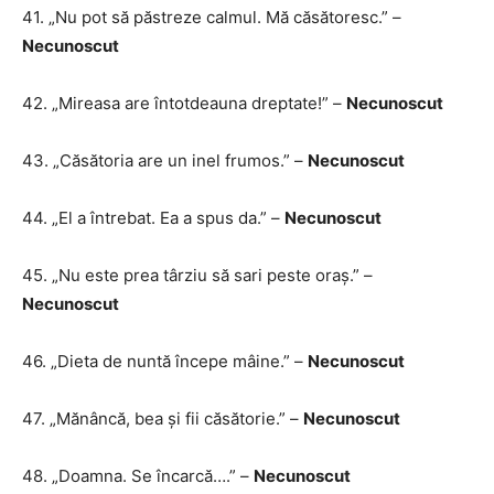
41. „Nu pot să păstreze calmul. Mă căsătoresc.” –
Necunoscut
42. „Mireasa are întotdeauna dreptate!” –
Necunoscut
43. „Căsătoria are un inel frumos.” –
Necunoscut
44. „El a întrebat. Ea a spus da.” –
Necunoscut
45. „Nu este prea târziu să sari peste oraș.” –
Necunoscut
46. ​​​​„Dieta de nuntă începe mâine.” –
Necunoscut
47. „Mănâncă, bea și fii căsătorie.” –
Necunoscut
48. „Doamna. Se încarcă….” –
Necunoscut