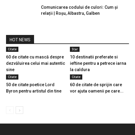
Comunicarea codului de culori: Cum și
relații | Roșu, Albastru, Galben
HOT NEWS
Citate
Star
60 de citate cu mască despre
10 destinatii preferate si
dezvăluirea celui mai autentic
ieftine pentru a petrece iarna
sine
la caldura
Citate
Citate
50 de citate poetice Lord
60 de citate de sprijin care
Byron pentru artistul din tine
vor ajuta oamenii pe care...