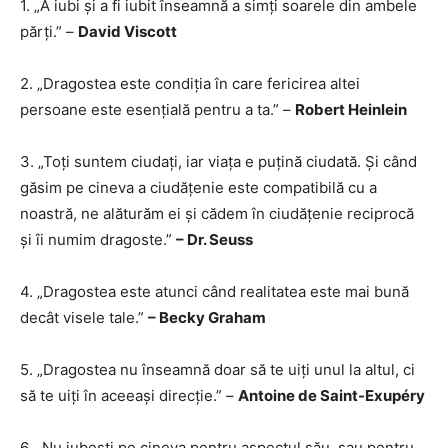
1. „A iubi și a fi iubit înseamnă a simți soarele din ambele
părți.” –
David Viscott
2. „Dragostea este condiția în care fericirea altei
persoane este esențială pentru a ta.” –
Robert Heinlein
3. „Toți suntem ciudați, iar viața e puțină ciudată. Și când
găsim pe cineva a ciudățenie este compatibilă cu a
noastră, ne alăturăm ei și cădem în ciudățenie reciprocă
și îi numim dragoste.”
– Dr. Seuss
4. „Dragostea este atunci când realitatea este mai bună
decât visele tale.”
– Becky Graham
5. „Dragostea nu înseamnă doar să te uiți unul la altul, ci
să te uiți în aceeași direcție.” –
Antoine de Saint-Exupéry
6. „Nu iubești pe cineva pentru aspectul său, sau pentru