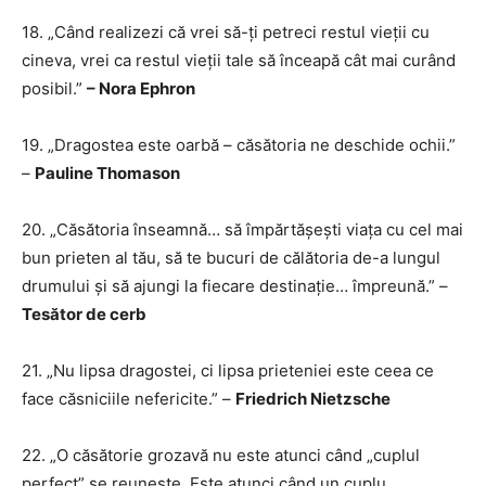
18. „Când realizezi că vrei să-ți petreci restul vieții cu
cineva, vrei ca restul vieții tale să înceapă cât mai curând
posibil.”
– Nora Ephron
19. „Dragostea este oarbă – căsătoria ne deschide ochii.”
–
Pauline Thomason
20. „Căsătoria înseamnă… să împărtășești viața cu cel mai
bun prieten al tău, să te bucuri de călătoria de-a lungul
drumului și să ajungi la fiecare destinație… împreună.” –
Tesător de cerb
21. „Nu lipsa dragostei, ci lipsa prieteniei este ceea ce
face căsniciile nefericite.” –
Friedrich Nietzsche
22. „O căsătorie grozavă nu este atunci când „cuplul
perfect” se reunește. Este atunci când un cuplu