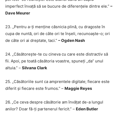
imperfect învață să se bucure de diferențele dintre ele.”
–
Dave Meurer
23. „Pentru a-ți menține căsnicia plină, cu dragoste în
cupa de nuntă, ori de câte ori te înșeli, recunoaște-o; ori
de câte ori ai dreptate, taci.”
– Ogden Nash
24. „Căsătorește-te cu cineva cu care este distractiv să
fii. Apoi, pe toată căsătoria voastre, spuneți „da” unul
altuia.” –
Silvana Clark
25. „Căsătoriile sunt ca amprentele digitale; fiecare este
diferit și fiecare este frumos.” –
Maggie Reyes
26. „Ce ceva despre căsătorie am învățat de-a lungul
anilor? Doar fă-ți partenerul fericit.” –
Eden Butler