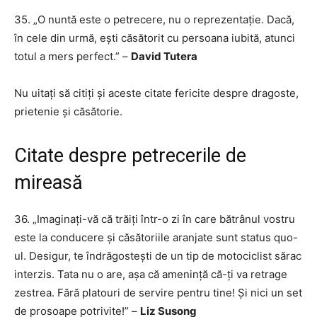
35. „O nuntă este o petrecere, nu o reprezentație. Dacă,
în cele din urmă, ești căsătorit cu persoana iubită, atunci
totul a mers perfect.” –
David Tutera
Nu uitați să citiți și aceste citate fericite despre dragoste,
prietenie și căsătorie.
Citate despre petrecerile de
mireasă
36. „Imaginați-vă că trăiți într-o zi în care bătrânul vostru
este la conducere și căsătoriile aranjate sunt status quo-
ul. Desigur, te îndrăgostești de un tip de motociclist sărac
interzis. Tata nu o are, așa că amenință că-ți va retrage
zestrea. Fără platouri de servire pentru tine! Și nici un set
de prosoape potrivite!” –
Liz Susong