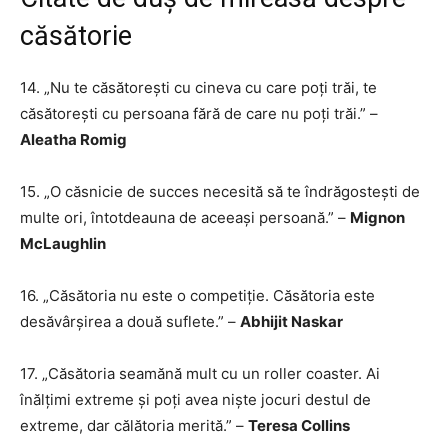
căsătorie
14. „Nu te căsătorești cu cineva cu care poți trăi, te
căsătorești cu persoana fără de care nu poți trăi.” –
Aleatha Romig
15. „O căsnicie de succes necesită să te îndrăgostești de
multe ori, întotdeauna de aceeași persoană.” –
Mignon
McLaughlin
16. „Căsătoria nu este o competiție. Căsătoria este
desăvârșirea a două suflete.” –
Abhijit Naskar
17. „Căsătoria seamănă mult cu un roller coaster. Ai
înălțimi extreme și poți avea niște jocuri destul de
extreme, dar călătoria merită.” –
Teresa Collins