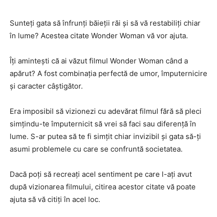
Sunteți gata să înfrunți băieții răi și să vă restabiliți chiar
în lume? Acestea citate Wonder Woman vă vor ajuta.
Îți amintești că ai văzut filmul Wonder Woman când a
apărut? A fost combinația perfectă de umor, împuternicire
și caracter câștigător.
Era imposibil să vizionezi cu adevărat filmul fără să pleci
simțindu-te împuternicit să vrei să faci sau diferență în
lume. S-ar putea să te fi simțit chiar invizibil și gata să-ți
asumi problemele cu care se confruntă societatea.
Dacă poți să recreați acel sentiment pe care l-ați avut
după vizionarea filmului, citirea acestor citate vă poate
ajuta să vă citiți în acel loc.