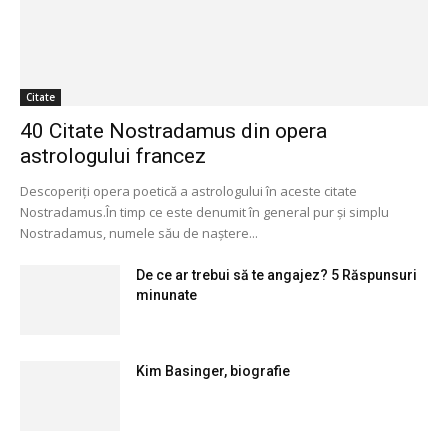
Citate
40 Citate Nostradamus din opera
astrologului francez
Descoperiți opera poetică a astrologului în aceste citate
Nostradamus.În timp ce este denumit în general pur și simplu
Nostradamus, numele său de naștere...
De ce ar trebui să te angajez? 5 Răspunsuri
minunate
Kim Basinger, biografie