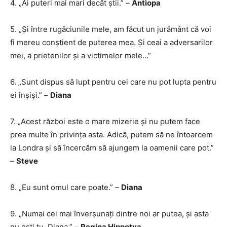
4. „Ai puteri mai mari decât știi.” –
Antiopa
5. „Și între rugăciunile mele, am făcut un jurământ că voi
fi mereu conștient de puterea mea. Și ceai a adversarilor
mei, a prietenilor și a victimelor mele…”
6. „Sunt dispus să lupt pentru cei care nu pot lupta pentru
ei înșiși.” –
Diana
7. „Acest război este o mare mizerie și nu putem face
prea multe în privința asta. Adică, putem să ne întoarcem
la Londra și să încercăm să ajungem la oamenii care pot.”
–
Steve
8. „Eu sunt omul care poate.” –
Diana
9. „Numai cei mai înverșunați dintre noi ar putea, și asta
nu ești tu, Diana.” –
Regina Hippotya