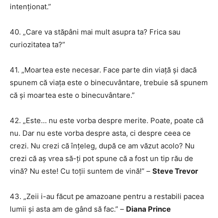
intenționat.”
40. „Care va stăpâni mai mult asupra ta? Frica sau
curiozitatea ta?”
41. „Moartea este necesar. Face parte din viață și dacă
spunem că viața este o binecuvântare, trebuie să spunem
că și moartea este o binecuvântare.”
42. „Este… nu este vorba despre merite. Poate, poate că
nu. Dar nu este vorba despre asta, ci despre ceea ce
crezi. Nu crezi că înțeleg, după ce am văzut acolo? Nu
crezi că aș vrea să-ți pot spune că a fost un tip rău de
vină? Nu este! Cu toții suntem de vină!” –
Steve Trevor
43. „Zeii i-au făcut pe amazoane pentru a restabili pacea
lumii și asta am de gând să fac.” –
Diana Prince