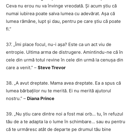
Ceva nu erou nu va învinge vreodată. Și acum știu că
numai iubirea poate salva lumea cu adevărat. Așa că
lumea rămâne, lupt și dau, pentru pe care știu că poate
fi.”
37. „Îmi place focul, nu-i așa? Este ca un act viu de
entropie. Ultima arma de distrugere. Amintindu-ne că în
cele din urmă totul revine în cele din urmă la cenușa din
care a venit.” –
Steve Trevor
38. „A avut dreptate. Mama avea dreptate. Ea a spus că
lumea bărbaților nu te merită. Ei nu merită ajutorul
nostru.” –
Diana Prince
39. „Nu știu care dintre noi a fost mai orb… tu, în refuzul
tău de a te adapta la o lume în schimbare… sau eu pentru
că te urmăresc atât de departe pe drumul tău bine