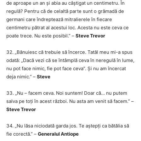
de aproape un an și abia au câștigat un centimetru. În
regulă? Pentru că de celaltă parte sunt o grămadă de
germani care îndreptează mitralierele în fiecare
centimetru pătrat al acestui loc. Acesta nu este ceva ce
poate trece. Nu este posibil.” –
Steve Trevor
32. „Bănuiesc că trebuie să încerce. Tatăl meu mi-a spus
odată: „Dacă vezi că se întâmplă ceva în neregulă în lume,
nu pot face nimic, fie pot face ceva”. Și nu am încercat
deja nimic.” –
Steve
33. „Nu – facem ceva. Noi suntem! Doar că… nu putem
salva pe toți în acest război. Nu asta am venit să facem.” –
Steve Trevor
34. „Nu lăsa niciodată garda jos. Te aștepți ca bătălia să
fie corectă.” –
Generalul Antiope