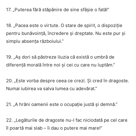
17. „Puterea fără stăpânire de sine sfâșie o fată!”
18. „Pacea este o virtute. O stare de spirit, o dispoziție
pentru bunăvoință, încredere și dreptate. Nu este pur și
simplu absența războiului.”
19. „Aș dori să păstreze iluzia că există o umbră de
diferență morală între noi și cei cu care nu luptăm.”
20. „Este vorba despre ceea ce crezi. Și cred în dragoste.
Numai iubirea va salva lumea cu adevărat.”
21. „A hrăni oamenii este o ocupație justă și demnă.”
22. „Legăturile de dragoste nu-l fac niciodată pe cel care
îl poartă mai slab – îi dau o putere mai mare!”