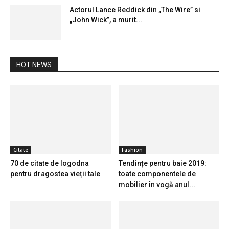
Actorul Lance Reddick din „The Wire” si
„John Wick”, a murit...
HOT NEWS
Citate
Fashion
70 de citate de logodna
Tendințe pentru baie 2019:
pentru dragostea vieții tale
toate componentele de
mobilier în vogă anul...