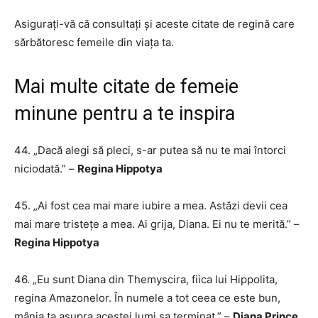
Asigurați-vă că consultați și aceste citate de regină care
sărbătoresc femeile din viața ta.
Mai multe citate de femeie
minune pentru a te inspira
44. „Dacă alegi să pleci, s-ar putea să nu te mai întorci
niciodată.” –
Regina Hippotya
45. „Ai fost cea mai mare iubire a mea. Astăzi devii cea
mai mare tristețe a mea. Ai grija, Diana. Ei nu te merită.” –
Regina Hippotya
46. ​​​​„Eu sunt Diana din Themyscira, fiica lui Hippolita,
regina Amazonelor. În numele a tot ceea ce este bun,
mânia ta asupra acestei lumi sa terminat.” –
Diana Prince