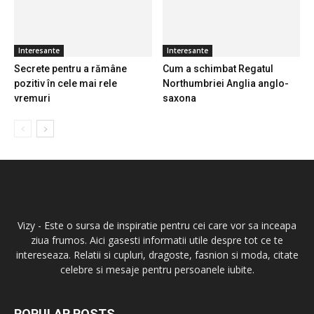
Interesante
Interesante
Secrete pentru a rămâne
Cum a schimbat Regatul
pozitiv în cele mai rele
Northumbriei Anglia anglo-
vremuri
saxona
Vizy - Este o sursa de inspiratie pentru cei care vor sa inceapa
ziua frumos. Aici gasesti informatii utile despre tot ce te
intereseaza. Relatii si cupluri, dragoste, fasnion si moda, citate
celebre si mesaje pentru persoanele iubite.
POPULAR POSTS