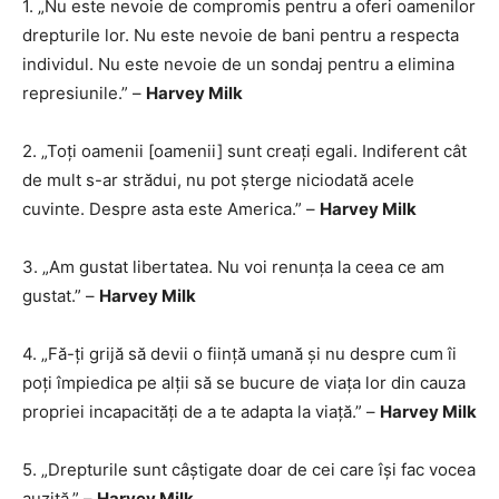
1. „Nu este nevoie de compromis pentru a oferi oamenilor
drepturile lor. Nu este nevoie de bani pentru a respecta
individul. Nu este nevoie de un sondaj pentru a elimina
represiunile.” –
Harvey Milk
2. „Toți oamenii [oamenii] sunt creați egali. Indiferent cât
de mult s-ar strădui, nu pot șterge niciodată acele
cuvinte. Despre asta este America.” –
Harvey Milk
3. „Am gustat libertatea. Nu voi renunța la ceea ce am
gustat.” –
Harvey Milk
4. „Fă-ți grijă să devii o ființă umană și nu despre cum îi
poți împiedica pe alții să se bucure de viața lor din cauza
propriei incapacități de a te adapta la viață.” –
Harvey Milk
5. „Drepturile sunt câștigate doar de cei care își fac vocea
auzită.” –
Harvey Milk