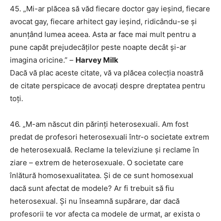
45. „Mi-ar plăcea să văd fiecare doctor gay ieșind, fiecare
avocat gay, fiecare arhitect gay ieșind, ridicându-se și
anunțând lumea aceea. Asta ar face mai mult pentru a
pune capăt prejudecăților peste noapte decât și-ar
imagina oricine.” –
Harvey Milk
Dacă vă plac aceste citate, vă va plăcea colecția noastră
de citate perspicace de avocați despre dreptatea pentru
toți.
46. ​​„M-am născut din părinți heterosexuali. Am fost
predat de profesori heterosexuali într-o societate extrem
de heterosexuală. Reclame la televiziune și reclame în
ziare – extrem de heterosexuale. O societate care
înlătură homosexualitatea. Și de ce sunt homosexual
dacă sunt afectat de modele? Ar fi trebuit să fiu
heterosexual. Și nu înseamnă supărare, dar dacă
profesorii te vor afecta ca modele de urmat, ar exista o