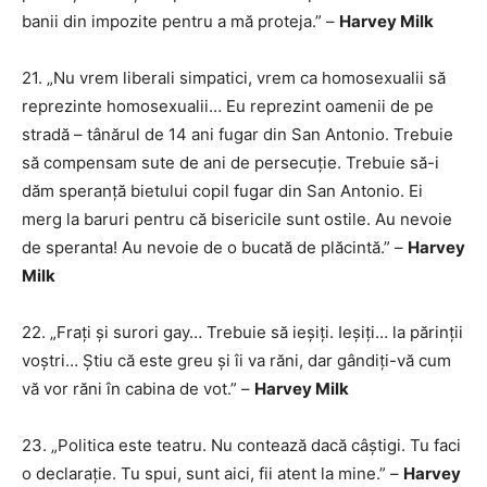
banii din impozite pentru a mă proteja.” –
Harvey Milk
21. „Nu vrem liberali simpatici, vrem ca homosexualii să
reprezinte homosexualii… Eu reprezint oamenii de pe
stradă – tânărul de 14 ani fugar din San Antonio. Trebuie
să compensam sute de ani de persecuție. Trebuie să-i
dăm speranță bietului copil fugar din San Antonio. Ei
merg la baruri pentru că bisericile sunt ostile. Au nevoie
de speranta! Au nevoie de o bucată de plăcintă.” –
Harvey
Milk
22. „Frați și surori gay… Trebuie să ieșiți. Ieșiți… la părinții
voștri… Știu că este greu și îi va răni, dar gândiți-vă cum
vă vor răni în cabina de vot.” –
Harvey Milk
23. „Politica este teatru. Nu contează dacă câștigi. Tu faci
o declarație. Tu spui, sunt aici, fii atent la mine.” –
Harvey