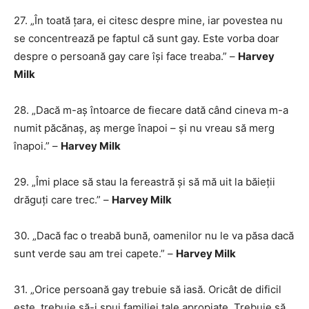
27. „În toată țara, ei citesc despre mine, iar povestea nu
se concentrează pe faptul că sunt gay. Este vorba doar
despre o persoană gay care își face treaba.” –
Harvey
Milk
28. „Dacă m-aș întoarce de fiecare dată când cineva m-a
numit păcănaș, aș merge înapoi – și nu vreau să merg
înapoi.” –
Harvey Milk
29. „Îmi place să stau la fereastră și să mă uit la băieții
drăguți care trec.” –
Harvey Milk
30. „Dacă fac o treabă bună, oamenilor nu le va păsa dacă
sunt verde sau am trei capete.” –
Harvey Milk
31. „Orice persoană gay trebuie să iasă. Oricât de dificil
este, trebuie să-i spui familiei tale apropiate. Trebuie să