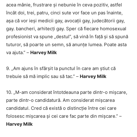
acea mânie, frustrare și nebunie în ceva pozitiv, astfel
încât doi, trei, patru, cinci sute vor face un pas înainte,
așa că vor ieși medicii gay, avocații gay, judecătorii gay,
gay. bancheri, arhitecți gay. Sper că fiecare homosexual
profesionist va spune „destul”, să vină în față și să spună
tuturor, să poarte un semn, să anunțe lumea. Poate asta
va ajuta.” –
Harvey Milk
9. „Am ajuns în sfârșit la punctul în care am știut că
trebuie să mă implic sau să tac.” –
Harvey Milk
10. „M-am considerat întotdeauna parte dintr-o mișcare,
parte dintr-o candidatură. Am considerat mișcarea
candidatul. Cred că există o distincție între cei care
folosesc mișcarea și cei care fac parte din mișcare.” –
Harvey Milk