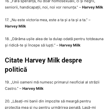
16. „Fără speranță, nu doar homosexualii, ci și negrii,
seniorii, handicapații, noi, noi vor renunța.” –
Harvey Milk
17. „Nu este victoria mea, este a ta și a ta și a ta.” –
Harvey Milk
18. „Dărâma ușile alea de la dulap odată pentru totdeauna
și ridică-te și începe să lupți.” –
Harvey Milk
Citate Harvey Milk despre
politică
19. „Unii oameni mă numesc primarul neoficial al străzii
Castro.” –
Harvey Milk
20. „Lăsați-mi banii din impozite să meargă pentru
protecția mea și nu pentru urmărirea penală. Lasă-mi