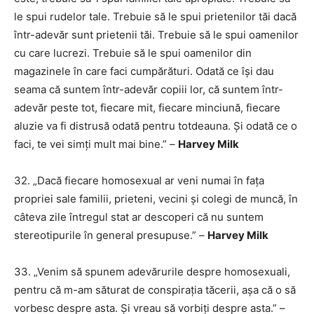
le spui rudelor tale. Trebuie să le spui prietenilor tăi dacă
într-adevăr sunt prietenii tăi. Trebuie să le spui oamenilor
cu care lucrezi. Trebuie să le spui oamenilor din
magazinele în care faci cumpărături. Odată ce își dau
seama că suntem într-adevăr copiii lor, că suntem într-
adevăr peste tot, fiecare mit, fiecare minciună, fiecare
aluzie va fi distrusă odată pentru totdeauna. Și odată ce o
faci, te vei simți mult mai bine.” –
Harvey Milk
32. „Dacă fiecare homosexual ar veni numai în fața
propriei sale familii, prieteni, vecini și colegi de muncă, în
câteva zile întregul stat ar descoperi că nu suntem
stereotipurile în general presupuse.” –
Harvey Milk
33. „Venim să spunem adevărurile despre homosexuali,
pentru că m-am săturat de conspirația tăcerii, așa că o să
vorbesc despre asta. Și vreau să vorbiți despre asta.” –