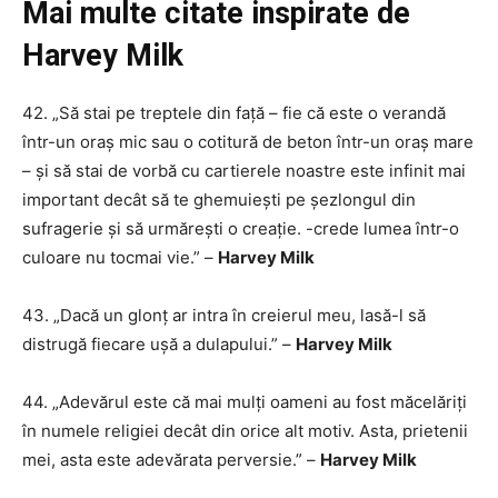
Mai multe citate inspirate de
Harvey Milk
42. „Să stai pe treptele din față – fie că este o verandă
într-un oraș mic sau o cotitură de beton într-un oraș mare
– și să stai de vorbă cu cartierele noastre este infinit mai
important decât să te ghemuiești pe șezlongul din
sufragerie și să urmărești o creație. -crede lumea într-o
culoare nu tocmai vie.” –
Harvey Milk
43. „Dacă un glonț ar intra în creierul meu, lasă-l să
distrugă fiecare ușă a dulapului.” –
Harvey Milk
44. „Adevărul este că mai mulți oameni au fost măcelăriți
în numele religiei decât din orice alt motiv. Asta, prietenii
mei, asta este adevărata perversie.” –
Harvey Milk