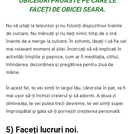
OBICEIURI PROASTE PE CARE LE
FACEȚI DE OBICEI SEARA.
Nu vă uitați la televizor și nu folosiți dispozitivul înainte
de culcare. Nu mâncați și nu beți nimic timp de o oră
înainte de a merge la culcare. În schimb, lăsați-l să fie cel
mai relaxant moment al zilei. Încercați să vă implicați în
activități liniștite și pașnice, cum ar fi meditația, cititul,
întinderea, dezordinea și pregătirea pentru ziua de
mâine.
În acest fel, te vei simți în largul tău, când stai în pat, va fi
mai ușor să-ți închizi creierul și să adormi. A doua zi
dimineața, te vei putea trezi devreme, te vei simți super
împrospătat și gata să-ți pornești creșterea personală.
5) Faceți lucruri noi.