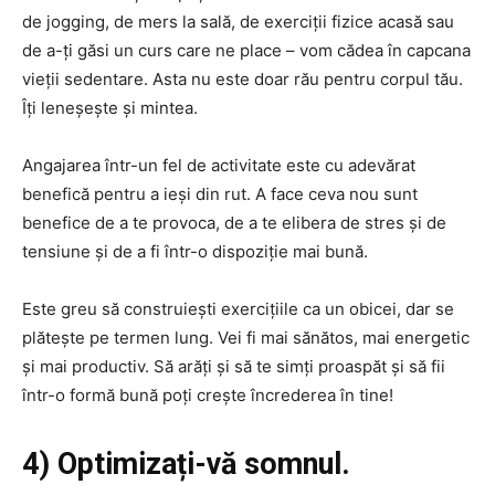
de jogging, de mers la sală, de exerciții fizice acasă sau
de a-ți găsi un curs care ne place – vom cădea în capcana
vieții sedentare. Asta nu este doar rău pentru corpul tău.
Îți leneșește și mintea.
Angajarea într-un fel de activitate este cu adevărat
benefică pentru a ieși din rut. A face ceva nou sunt
benefice de a te provoca, de a te elibera de stres și de
tensiune și de a fi într-o dispoziție mai bună.
Este greu să construiești exercițiile ca un obicei, dar se
plătește pe termen lung. Vei fi mai sănătos, mai energetic
și mai productiv. Să arăți și să te simți proaspăt și să fii
într-o formă bună poți crește încrederea în tine!
4) Optimizați-vă somnul.