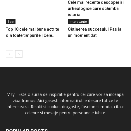
Cele mai recente descoperiri
arheologice care schimba
istoria
Top
Interesante
Top 10 cele mai bune actrite
Obținerea succesului Pas la
din toate timpurile | Cele...
un moment dat
Vizy - Este o sursa de inspiratie pentru cei care vor sa inceapa
ziua frumos. Aici gasesti informatii utile despre tot ce te
intereseaza. Relatii si cupluri, dragoste, fasnion si moda, citate
celebre si mesaje pentru persoanele iubite.