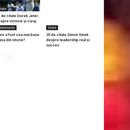
itate
 de citate Derek Jeter
spre victorie și curaj
nteresante
Citate
re a fost cea mai buna
20 de citate Simon Sinek
sa din istorie?
despre leadership real și
succes