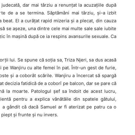
judecată, dar mai târziu a renunțat la acuzațiile după
rte de a se termina. Săptămâni mai târziu, și-a izbit
a beat. El a curățat rapid mizeria și a plecat, din cauza
 să se așeze, una dintre cele mai multe sale sale iubite
fizic în mașină după ce ia respins avansurile sexuale. Ca
rții lui. Se spune că soția sa, Triza Njeri, sa dus acasă
 pe Wanjiru cu alte femei în pat. Într-un gest de furie,
ste și a coborât scările. Wanjiru a încercat să spargă
luat decizia fatidică de a coborî pe balcon, dar se pare că
nă la moarte. Patologul șef sa îndoit de acest lucru,
entă pentru a explica vânătăile din spatele gâtului,
El a gândit că dacă Samuel ar fi aterizat pe patru ca o
 piept și frunte și nu invers.