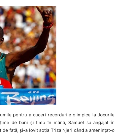
umile pentru a cuceri recordurile olimpice la Jocurile
țime de bani și timp în mână, Samuel sa angajat în
t de fată, și-a lovit soția Triza Njeri când a amenințat-o