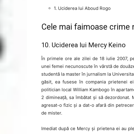
1. Uciderea lui Aboud Rogo
Cele mai faimoase crime 
10. Uciderea lui Mercy Keino
În primele ore ale zilei de 18 iulie 2007, 
unei femei necunoscute în vârstă de douăzeci
studentă la master în jurnalism la Universita
găsit, ea fusese în compania prietenei e
politician local William Kambogo în apartame
2 dimineață, sa îmbătat și să dezordonat. Ma
agresat-o fizic și a dat-o afară din petrece
de mister.
Imediat după ce Mercy și prietena ei au ple