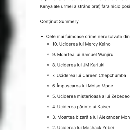
Kenya ale urmei a strâns praf, fără nicio pos
Conținut Summery
Cele mai faimoase crime nerezolvate di
10. Uciderea lui Mercy Keino
9. Moartea lui Samuel Wanjiru
8. Uciderea lui JM Kariuki
7. Uciderea lui Careen Chepchumba
6. Împușcarea lui Moise Mpoe
5. Uciderea misterioasă a lui Zebede
4. Uciderea părintelui Kaiser
3. Moartea bizară a lui Alexander Mo
2. Uciderea lui Meshack Yebei