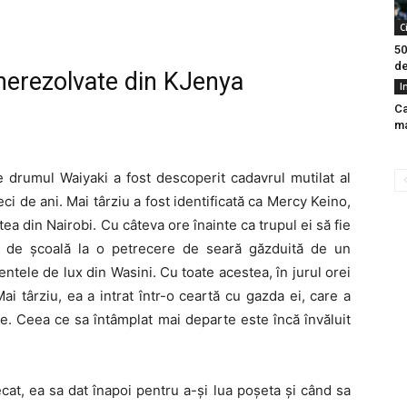
C
50
de
nerezolvate din KJenya
I
Ca
ma
pe drumul Waiyaki a fost descoperit cadavrul mutilat al
 de ani. Mai târziu a fost identificată ca Mercy Keino,
tea din Nairobi. Cu câteva ore înainte ca trupul ei să fie
i de școală la o petrecere de seară găzduită de un
ntele de lux din Wasini. Cu toate acestea, în jurul orei
i târziu, ea a intrat într-o ceartă cu gazda ei, care a
re. Ceea ce sa întâmplat mai departe este încă învăluit
cat, ea sa dat înapoi pentru a-și lua poșeta și când sa