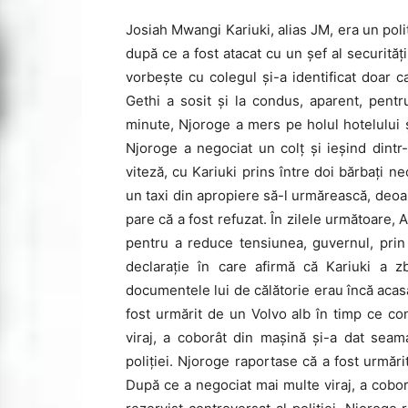
Josiah Mwangi Kariuki, alias JM, era un polit
după ce a fost atacat cu un șef al securităț
vorbește cu colegul și-a identificat doar 
Gethi a sosit și la condus, aparent, pentr
minute, Njoroge a mers pe holul hotelului ș
Njoroge a negociat un colț și ieșind dintr
viteză, cu Kariuki prins între doi bărbați n
un taxi din apropiere să-l urmărească, deoar
pare că a fost refuzat. În zilele următoare, A
pentru a reduce tensiunea, guvernul, prin 
declarație în care afirmă că Kariuki a 
documentele lui de călătorie erau încă acasă
fost urmărit de un Volvo alb în timp ce c
viraj, a coborât din mașină și-a dat seam
poliției. Njoroge raportase că a fost urmăr
După ce a negociat mai multe viraj, a cobo