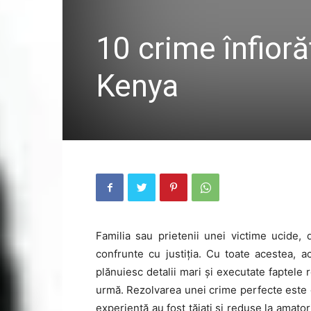
10 crime înfioră
Kenya
Familia sau prietenii unei victime ucide, 
confrunte cu justiția. Cu toate acestea, a
plănuiesc detalii mari și executate faptele 
urmă. Rezolvarea unei crime perfecte este o
experiență au fost tăiați și reduse la amato