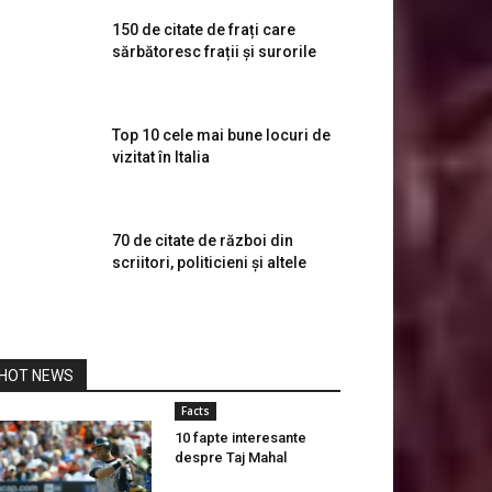
150 de citate de frați care
sărbătoresc frații și surorile
Top 10 cele mai bune locuri de
vizitat în Italia
70 de citate de război din
scriitori, politicieni și altele
HOT NEWS
Facts
10 fapte interesante
despre Taj Mahal