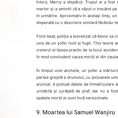
întors, Mercy a dispărut. Trupul ei a fost
martor și-a amintit că a văzut-o trecând pe
în urmărire. Aproximativ în același timp, un
disperată cu o descriere similară făcându-le
Fiind beat, poliția a teoretizat că Keino sa 
ucis de un șofer lovit și fugit. This teorie 
creierul ei lipsea practic de la locul acciden
în mod concludent cauza morții ei din cauz
În timpul unei anchete, un șofer a mărtu
partea greșită a drumului, cu picioarele uma
aruncat. A preluat datele de înmatriculare ale
urmărită și curățată de praf, dar nu a fos
spatele morții ei sunt încă nerezolvate.
9. Moartea lui Samuel Wanjiru