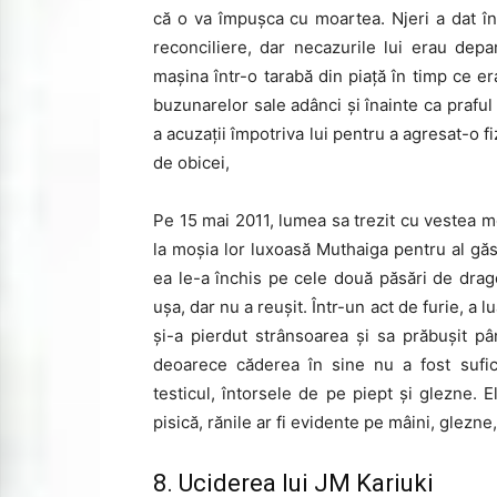
că o va împușca cu moartea. Njeri a dat în 
reconciliere, dar necazurile lui erau depa
mașina într-o tarabă din piață în timp ce er
buzunarelor sale adânci și înainte ca praful
a acuzații împotriva lui pentru a agresat-o 
de obicei,
Pe 15 mai 2011, lumea sa trezit cu vestea mo
la moșia lor luxoasă Muthaiga pentru al găsi
ea le-a închis pe cele două păsări de drago
ușa, dar nu a reușit. Într-un act de furie, a 
și-a pierdut strânsoarea și sa prăbușit pâ
deoarece căderea în sine nu a fost sufici
testicul, întorsele de pe piept și glezne. 
pisică, rănile ar fi evidente pe mâini, glezne,
8. Uciderea lui JM Kariuki