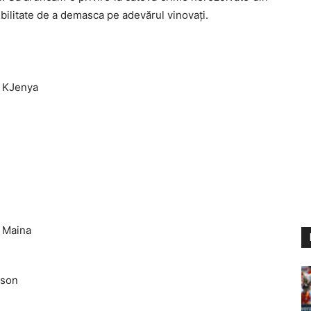
ibilitate de a demasca pe adevărul vinovați.
n KJenya
o Maina
nson