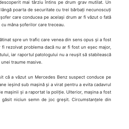
 descoperit mai târziu întins pe drum grav mutilat. Un
 lângă poarta de securitate cu trei bărbați necunoscuți
 șofer care conducea pe același drum ar fi văzut o fată
 cu mâna șoferilor care treceau.
clătinat spre un trafic care venea din sens opus și a fost
ar fi rezolvat problema dacă nu ar fi fost un eșec major,
tului, iar raportul patologului nu a reușit să stabilească
a unei traume masive.
risit că a văzut un Mercedes Benz suspect conduce pe
ne ieșind sub mașină și a virat pentru a evita cadavrul
 mașinii și a raportat la poliție. Ulterior, mașina a fost
t găsit niciun semn de joc greșit. Circumstanțele din