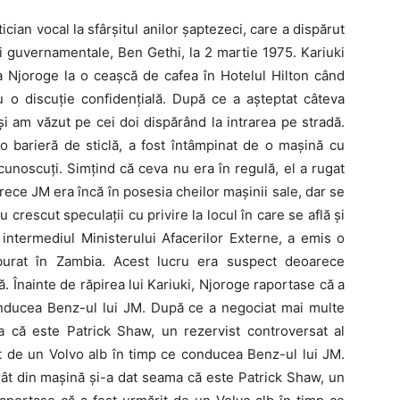
ician vocal la sfârșitul anilor șaptezeci, care a dispărut
ii guvernamentale, Ben Gethi, la 2 martie 1975. Kariuki
ca Njoroge la o ceașcă de cafea în Hotelul Hilton când
u o discuție confidențială. După ce a așteptat câteva
i am văzut pe cei doi dispărând la intrarea pe stradă.
-o barieră de sticlă, a fost întâmpinat de o mașină cu
ecunoscuți. Simțind că ceva nu era în regulă, el a rugat
ece JM era încă în posesia cheilor mașinii sale, dar se
u crescut speculații cu privire la locul în care se află și
intermediul Ministerului Afacerilor Externe, a emis o
zburat în Zambia. Acest lucru era suspect deoarece
. Înainte de răpirea lui Kariuki, Njoroge raportase că a
onducea Benz-ul lui JM. După ce a negociat mai multe
a că este Patrick Shaw, un rezervist controversat al
it de un Volvo alb în timp ce conducea Benz-ul lui JM.
rât din mașină și-a dat seama că este Patrick Shaw, un