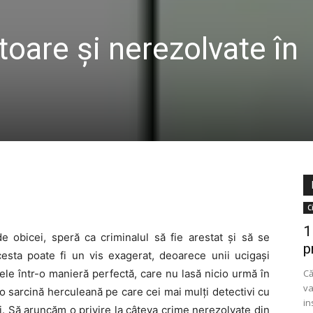
toare și nerezolvate în
C
1
de obicei, speră ca criminalul să fie arestat și să se
p
cesta poate fi un vis exagerat, deoarece unii ucigași
rele într-o manieră perfectă, care nu lasă nicio urmă în
Că
va
 sarcină herculeană pe care cei mai mulți detectivi cu
in
ri. Să aruncăm o privire la câteva crime nerezolvate din