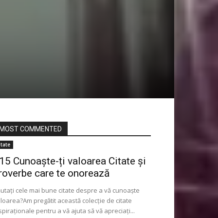
MOST COMMENTED
itate
15 Cunoaște-ți valoarea Citate și
roverbe care te onorează
utați cele mai bune citate despre a vă cunoaște
loarea?Am pregătit această colecție de citate
spiraționale pentru a vă ajuta să vă apreciați...