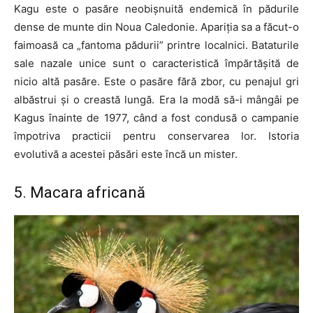
Kagu este o pasăre neobișnuită endemică în pădurile
dense de munte din Noua Caledonie. Apariția sa a făcut-o
faimoasă ca „fantoma pădurii” printre localnici. Bataturile
sale nazale unice sunt o caracteristică împărtășită de
nicio altă pasăre. Este o pasăre fără zbor, cu penajul gri
albăstrui și o creastă lungă. Era la modă să-i mângâi pe
Kagus înainte de 1977, când a fost condusă o campanie
împotriva practicii pentru conservarea lor. Istoria
evolutivă a acestei păsări este încă un mister.
5. Macara africană