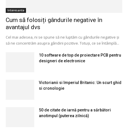
Interesante
Cum să folosiți gândurile negative în
avantajul dvs
Cel mai adesea, ni se spune să ne luptăm cu gândurile negative și
să ne concentrăm asupra gândirii pozitive. Totuși, ce se întâmplă...
10 software de top de proiectare PCB pentru
designeri de electronice
Victorianii si Imperiul Britanic: Un scurt ghid
si cronologie
50 de citate de iarnă pentru a sărbători
anotimpul (puterea zilnică)