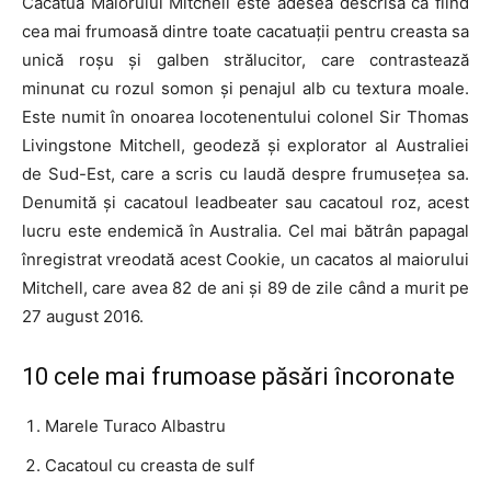
Cacatua Maiorului Mitchell este adesea descrisă ca fiind
cea mai frumoasă dintre toate cacatuații pentru creasta sa
unică roșu și galben strălucitor, care contrastează
minunat cu rozul somon și penajul alb cu textura moale.
Este numit în onoarea locotenentului colonel Sir Thomas
Livingstone Mitchell, geodeză și explorator al Australiei
de Sud-Est, care a scris cu laudă despre frumusețea sa.
Denumită și cacatoul leadbeater sau cacatoul roz, acest
lucru este endemică în Australia. Cel mai bătrân papagal
înregistrat vreodată acest Cookie, un cacatos al maiorului
Mitchell, care avea 82 de ani și 89 de zile când a murit pe
27 august 2016.
10 cele mai frumoase păsări încoronate
Marele Turaco Albastru
Cacatoul cu creasta de sulf