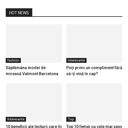
HOT NEWS
Fashion
Interesante
Săptămâna modei de
Poți primi un compliment fără
mireasă Valmont Barcelona
să-ți vină în cap?
Interesante
Top
10 beneficii ale lecturii care îți
Top 10 femei cu cele mai sexy