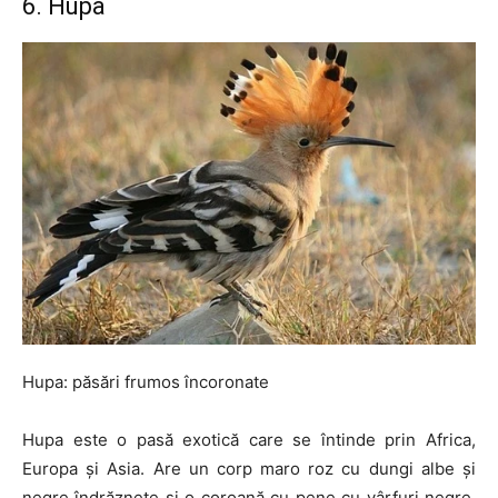
6. Hupa
Hupa: păsări frumos încoronate
Hupa este o pasă exotică care se întinde prin Africa,
Europa și Asia. Are un corp maro roz cu dungi albe și
negre îndrăznețe și o coroană cu pene cu vârfuri negre.