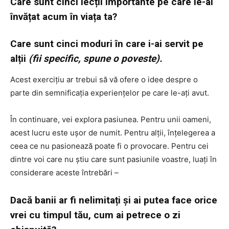
Care sunt cinci lecții importante pe care le-ai
învățat acum în viața ta?
Care sunt cinci moduri în care i-ai servit pe
alții
(fii specific, spune o poveste).
Acest exercițiu ar trebui să vă ofere o idee despre o
parte din semnificația experiențelor pe care le-ați avut.
În continuare, vei explora pasiunea. Pentru unii oameni,
acest lucru este ușor de numit. Pentru alții, înțelegerea a
ceea ce nu pasionează poate fi o provocare. Pentru cei
dintre voi care nu știu care sunt pasiunile voastre, luați în
considerare aceste întrebări –
Dacă banii ar fi nelimitați și ai putea face orice
vrei cu timpul tău, cum ai petrece o zi