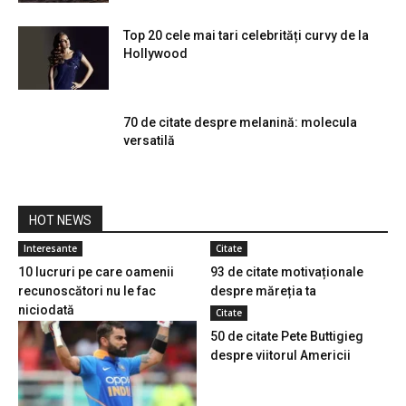
Top 20 cele mai tari celebrități curvy de la
Hollywood
70 de citate despre melanină: molecula
versatilă
HOT NEWS
Interesante
Citate
10 lucruri pe care oamenii
93 de citate motivaționale
recunoscători nu le fac
despre măreția ta
niciodată
Citate
50 de citate Pete Buttigieg
despre viitorul Americii