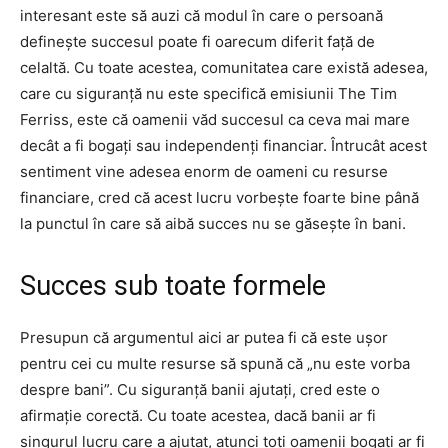
interesant este să auzi că modul în care o persoană
definește succesul poate fi oarecum diferit față de
celaltă. Cu toate acestea, comunitatea care există adesea,
care cu siguranță nu este specifică emisiunii The Tim
Ferriss, este că oamenii văd succesul ca ceva mai mare
decât a fi bogați sau independenți financiar. Întrucât acest
sentiment vine adesea enorm de oameni cu resurse
financiare, cred că acest lucru vorbește foarte bine până
la punctul în care să aibă succes nu se găsește în bani.
Succes sub toate formele
Presupun că argumentul aici ar putea fi că este ușor
pentru cei cu multe resurse să spună că „nu este vorba
despre bani”. Cu siguranță banii ajutați, cred este o
afirmație corectă. Cu toate acestea, dacă banii ar fi
singurul lucru care a ajutat, atunci toți oamenii bogați ar fi