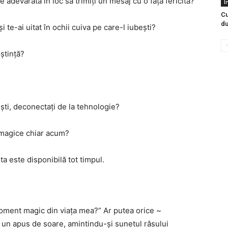
e adevărată în loc să trimiți un mesaj cu o față fericită?
I
Cu
du
i te-ai uitat în ochii cuiva pe care-l iubești?
ștință?
ști, deconectați de la tehnologie?
 magice chiar acum?
ta este disponibilă tot timpul.
moment magic din viața mea?” Ar putea orice ~
 un apus de soare, amintindu-și sunetul râsului