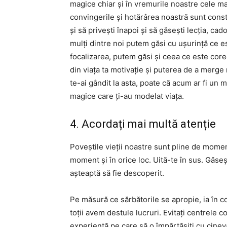
magice chiar și în vremurile noastre cele mai d
convingerile și hotărârea noastră sunt const
și să privești înapoi și să găsești lecția, cad
mulți dintre noi putem găsi cu ușurință ce e
focalizarea, putem găsi și ceea ce este corec
din viața ta motivație și puterea de a merge 
te-ai gândit la asta, poate că acum ar fi u
magice care ți-au modelat viața.
4. Acordați mai multă atenție
Poveștile vieții noastre sunt pline de momen
moment și în orice loc. Uită-te în sus. Găseșt
așteaptă să fie descoperit.
Pe măsură ce sărbătorile se apropie, ia în 
toții avem destule lucruri. Evitați centrele 
experiență pe care să o împărtășiți cu cineva