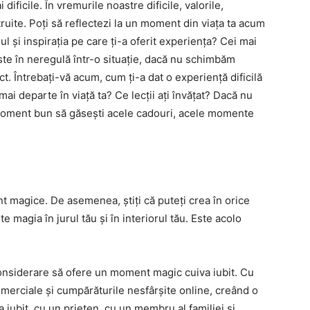
ificile. În vremurile noastre dificile, valorile,
ruite. Poți să reflectezi la un moment din viața ta acum
oul și inspirația pe care ți-a oferit experiența? Cei mai
ste în neregulă într-o situație, dacă nu schimbăm
t. Întrebați-vă acum, cum ți-a dat o experiență dificilă
mai departe în viață ta? Ce lecții ați învățat? Dacă nu
n moment bun să găsești acele cadouri, acele momente
t magice. De asemenea, știți că puteți crea în orice
e magia în jurul tău și în interiorul tău. Este acolo
considerare să ofere un moment magic cuiva iubit. Cu
comerciale și cumpărăturile nesfârșite online, creând o
 iubit, cu un prieten, cu un membru al familiei și,