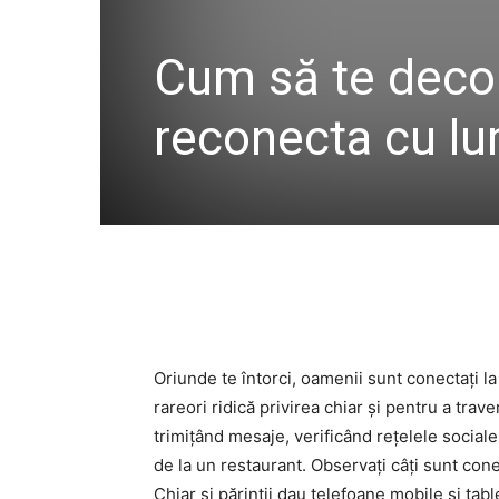
Cum să te decon
reconecta cu lum
Oriunde te întorci, oamenii sunt conectați la
rareori ridică privirea chiar și pentru a tra
trimițând mesaje, verificând rețelele sociale
de la un restaurant. Observați câți sunt cone
Chiar și părinții dau telefoane mobile și tab