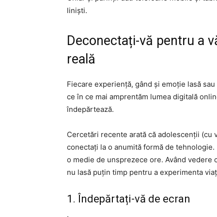
liniști.
Deconectați-vă pentru a v
reală
Fiecare experiență, gând și emoție lasă sau 
ce în ce mai amprentăm lumea digitală online
îndepărtează.
Cercetări recente arată că adolescenții (cu v
conectați la o anumită formă de tehnologie. 
o medie de unsprezece ore. Având vedere că
nu lasă puțin timp pentru a experimenta viaț
1. Îndepărtați-vă de ecran