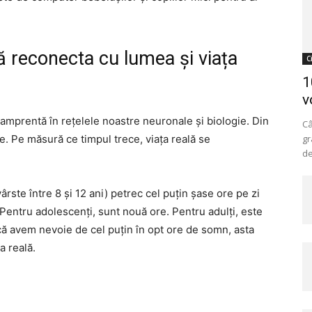
ă reconecta cu lumea și viața
C
1
v
amprentă în rețelele noastre neuronale și biologie. Din
Câ
. Pe măsură ce timpul trece, viața reală se
gr
de
ârste între 8 și 12 ani) petrec cel puțin șase ore pe zi
Pentru adolescenți, sunt nouă ore. Pentru adulți, este
 avem nevoie de cel puțin în opt ore de somn, asta
a reală.