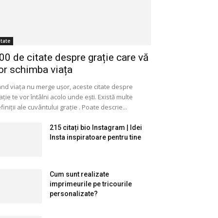
itate
00 de citate despre grație care vă
or schimba viața
nd viața nu merge ușor, aceste citate despre
ație te vor întâlni acolo unde ești. Există multe
finiții ale cuvântului grație . Poate descrie...
215 citați bio Instagram | Idei
Insta inspiratoare pentru tine
Cum sunt realizate
imprimeurile pe tricourile
personalizate?