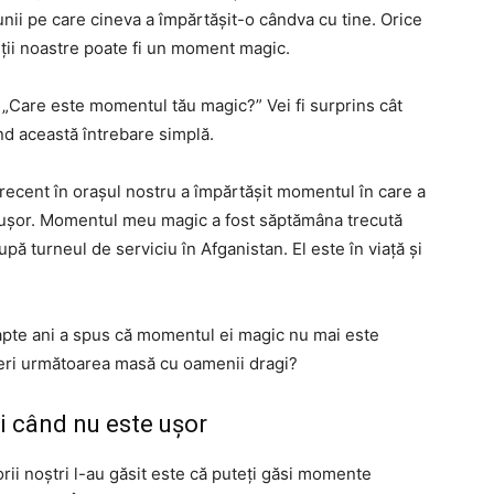
nii pe care cineva a împărtășit-o cândva cu tine. Orice
ieții noastre poate fi un moment magic.
ți: „Care este momentul tău magic?” Vei fi surprins cât
d această întrebare simplă.
recent în orașul nostru a împărtășit momentul în care a
e ușor. Momentul meu magic a fost săptămâna trecută
pă turneul de serviciu în Afganistan. El este în viață și
șapte ani a spus că momentul ei magic nu mai este
peri următoarea masă cu oamenii dragi?
i când nu este ușor
orii noștri l-au găsit este că puteți găsi momente