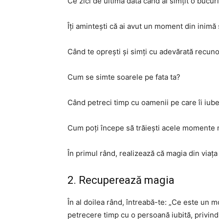
Ce zici de ultima dată când ai simțit o bucuri
Îți amintești că ai avut un moment din inimă ș
Când te oprești și simți cu adevărată recuno
Cum se simte soarele pe fata ta?
Când petreci timp cu oamenii pe care îi iube
Cum poți începe să trăiești acele momente
În primul rând, realizează că magia din viața 
2. Recuperează magia
În al doilea rând, întreabă-te: „Ce este un 
petrecere timp cu o persoană iubită, privind