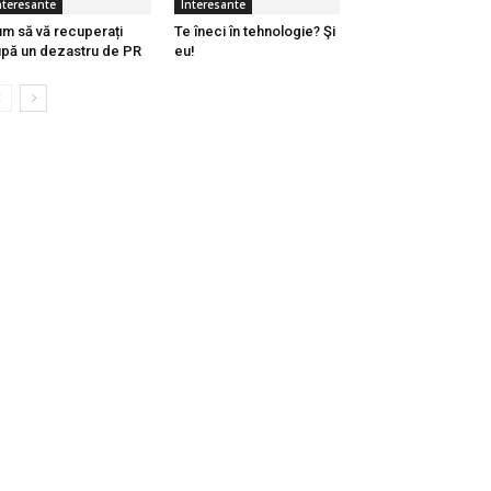
nteresante
Interesante
m să vă recuperați
Te îneci în tehnologie? Şi
pă un dezastru de PR
eu!