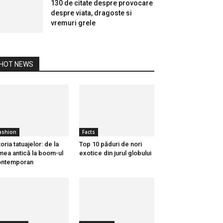
130 de citate despre provocare
despre viata, dragoste si
vremuri grele
HOT NEWS
ashion
Facts
toria tatuajelor: de la
Top 10 păduri de nori
mea antică la boom-ul
exotice din jurul globului
ontemporan