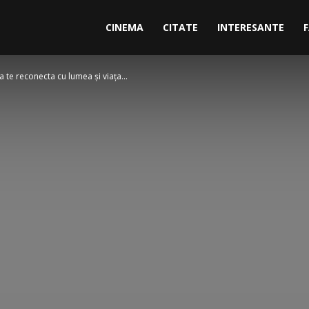
CINEMA
CITATE
INTERESANTE
 te reconecta cu lumea și viața...