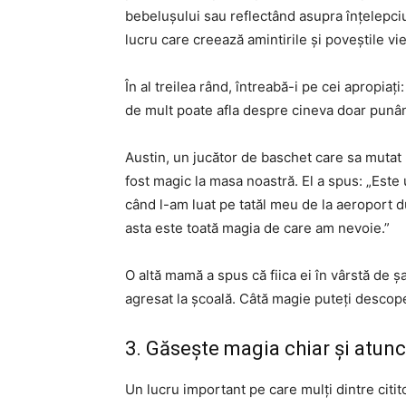
bebelușului sau reflectând asupra înțelepciu
lucru care creează amintirile și poveștile v
În al treilea rând, întreabă-i pe cei apropia
de mult poate afla despre cineva doar punân
Austin, un jucător de baschet care sa mutat 
fost magic la masa noastră. El a spus: „Est
când l-am luat pe tatăl meu de la aeroport du
asta este toată magia de care am nevoie.”
O altă mamă a spus că fiica ei în vârstă de 
agresat la școală. Câtă magie puteți desco
3. Găsește magia chiar și atunc
Un lucru important pe care mulți dintre citit