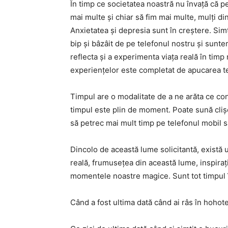
În timp ce societatea noastră nu învață că pe
mai multe și chiar să fim mai multe, mulți din
Anxietatea și depresia sunt în creștere. Sim
bip și bâzâit de pe telefonul nostru și sunt
reflecta și a experimenta viața reală în timp 
experiențelor este completat de apucarea t
Timpul are o modalitate de a ne arăta ce con
timpul este plin de moment. Poate sună clișeu
să petrec mai mult timp pe telefonul mobil 
Dincolo de această lume solicitantă, există 
reală, frumusețea din această lume, inspiraț
momentele noastre magice. Sunt tot timpul î
Când a fost ultima dată când ai râs în hohote