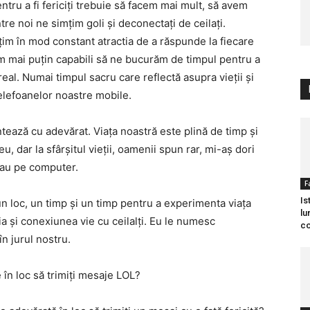
ntru a fi fericiți trebuie să facem mai mult, să avem
tre noi ne simțim goli și deconectați de ceilați.
țim în mod constant atractia de a răspunde la fiecare
em mai puțin capabili să ne bucurăm de timpul pentru a
real. Numai timpul sacru care reflectă asupra vieții și
elefoanelor noastre mobile.
tează cu adevărat. Viața noastră este plină de timp și
, dar la sfârșitul vieții, oamenii spun rar, mi-aș dori
sau pe computer.
F
Is
un loc, un timp și un timp pentru a experimenta viața
lu
ia și conexiunea vie cu ceilalți. Eu le numesc
c
n jurul nostru.
 în loc să trimiți mesaje LOL?