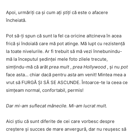
Apoi, urmăriți ca și cum ați
știți
că este o afacere
încheiată.
Pot să-ți spun că sunt la fel ca oricine altcineva în acea
frică și îndoială care mă pot atinge. Mă lupt cu rezistență
la toate nivelurile. Ar fi trebuit să mă vezi înnebunindu-
mă la începutul ședinței mele foto zilele trecute,
simțindu-mă că arăt
prea mult
,
prea Hollywood
, și nu
pot
face asta… chiar dacă pentru
asta
am venit! Mintea mea a
vrut să FURGĂ ȘI SĂ SE ASCUNDE. Întoarce-te la ceea ce
simțeam normal, confortabil, permis!
Dar mi-am suflecat mânecile.
Mi-am lucrat mult.
Aici știu că sunt diferite de cei care vorbesc despre
creștere și succes de mare anvergură, dar nu reușesc să