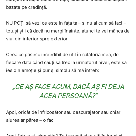
bazate pe credință.
NU POȚI să vezi ce este în fața ta – și nu ai cum să faci –
totuși știi că dacă nu mergi înainte, atunci te vei mânca de
viu, din interior spre exterior.
Ceea ce găsesc incredibil de util în călătoria mea, de
fiecare dată când cauți să trec la următorul nivel, este să
ies din emoție și pur și simplu să mă întreb:
„CE AȘ FACE ACUM, DACĂ AȘ FI DEJA
ACEA PERSOANĂ?”
Apoi, oricât de înfricoșător sau descurajator sau chiar
aiurea ar părea – o fac.
Apoi, într-o zi, cine știe? Te trezești și te uiți în jur și ai