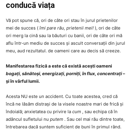
conducă viața
Vă pot spune că, ori de câte ori stau în jurul prietenilor
mei de succes (
îmi pare rău, prietenii mei!
), ori de câte
ori merg la cină sau la băuturi cu banii, ori de câte ori mă
aflu într-un mediu de succes și ascult conversații din jurul
meu, aud rezultatul. de oameni care au decis să creeze.
Manifestarea fizică a este că există acești oameni
bogați, sănătoși, energizați, porniți, în flux, concentrați
–
și în vârful lumii.
Acesta NU este un accident. Cu toate acestea, cred că
încă ne lăsăm distrași de la visele noastre mari de frică și
îndoială; anxietatea cu privire la
cum
, sau echipa că în
adâncul sufletului nu
putem
. Sau cel mai rău dintre toate,
întrebarea dacă suntem suficient de buni în primul rând.