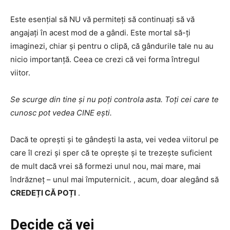
Este esențial să NU vă permiteți să continuați să vă
angajați în acest mod de a gândi. Este mortal să-ți
imaginezi, chiar și pentru o clipă, că gândurile tale nu au
nicio importanță. Ceea ce crezi că vei forma întregul
viitor.
Se scurge din tine și nu poți controla asta. Toți cei care te
cunosc pot vedea CINE ești.
Dacă te oprești și te gândești la asta, vei vedea viitorul pe
care îl crezi și sper că te oprește și te trezește suficient
de mult dacă vrei să formezi unul nou, mai mare, mai
îndrăzneț – unul mai împuternicit. , acum, doar alegând să
CREDEȚI CĂ POȚI
.
Decide că vei