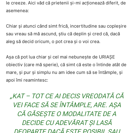
le creeze. Aici văd că prietenii și-mi acționează diferit, de
asemenea:
Chiar și atunci când simt frică, incertitudine sau copleșire
sau vreau să mă ascund, știu că deplin și cred că, dacă
aleg să decid oricum, o pot crea și o voi crea.
Așa că pot lua chiar și cel mai nebunește de URIAȘE
obiectiv (care mă sperie), că simt că este o întinde atât de
mare, și pur și simplu nu am idee cum să se întâmple, și
apoi îmi reamintesc:
„KAT – TOT CE AI DECIS VREODATĂ CĂ
VEI FACE SĂ SE ÎNTÂMPLE, ARE. AȘA
CĂ GĂSEȘTE O MODALITATE DE A
DECIDE CU ADEVĂRAT ȘI LASĂ
DEOPARTE DACĂ ESTE POSIBIL SAU