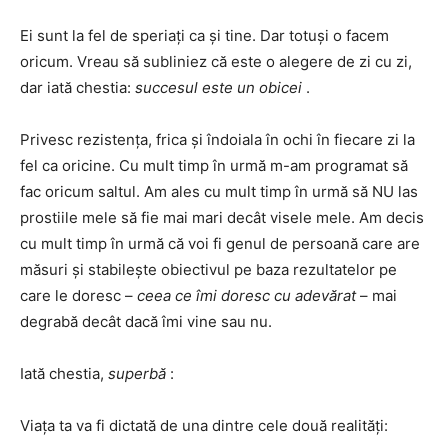
Ei sunt la fel de speriați ca și tine. Dar totuși o facem
oricum. Vreau să subliniez că este o alegere de zi cu zi,
dar iată chestia:
succesul este un obicei
.
Privesc rezistența, frica și îndoiala în ochi în fiecare zi la
fel ca oricine. Cu mult timp în urmă m-am programat să
fac oricum saltul. Am ales cu mult timp în urmă să NU las
prostiile mele să fie mai mari decât visele mele. Am decis
cu mult timp în urmă că voi fi genul de persoană care are
măsuri și stabilește obiectivul pe baza rezultatelor pe
care le doresc –
ceea ce îmi doresc cu adevărat
– mai
degrabă decât dacă îmi vine sau nu.
Iată chestia,
superbă
:
Viața ta va fi dictată de una dintre cele două realități: