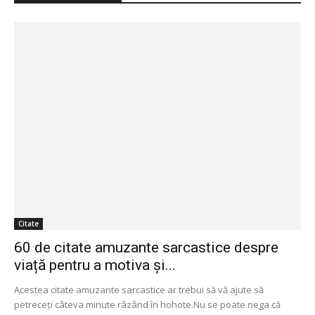
Citate
60 de citate amuzante sarcastice despre
viață pentru a motiva și...
Acestea citate amuzante sarcastice ar trebui să vă ajute să
petreceți câteva minute râzând în hohote.Nu se poate nega că