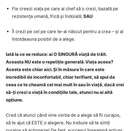
Fie creezi viața pe care ai chef să o crezi, bazată pe
rezistența umană, frică și îndoială;
SAU
Îl crezi pe cel pe care te-ai născut pentru a crea – și ai
întotdeauna posibil de a alege.
Iată la ce se reduce: ai O SINGURĂ viață de trăit.
Aceasta NU este o repetiție generală. Viața aceea?
Acesta este chiar aici. Și în măsura în care este
incredibil de inconfortabil, chiar terifiant, să spui da
ceea ce te cheamă cel mai mult în sau în viață, dacă vrei
să-ți crezi o viață în condițiile tale, atunci nu ai altă
opțiune.
Cred că atunci când vine vorba de a alege să fii curajos,
să te ajut că ESTE o alegere. Nu trebuie să te simți
curajos să acționeze! De fapt, succesul înseamnă acțiuni