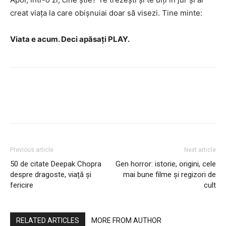
creat viața la care obișnuiai doar să visezi. Tine minte:
Viata e acum. Deci apăsați PLAY.
Previous article
Next article
50 de citate Deepak Chopra
Gen horror: istorie, origini, cele
despre dragoste, viață și
mai bune filme și regizori de
fericire
cult
RELATED ARTICLES
MORE FROM AUTHOR