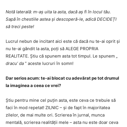
Notă laterală: m-aș uita la asta, dacă aș fi în locul tău.
Sapă în chestiile astea și descoperă-le, adică DECIDEȚI
să treci peste!
Lucrul nebun de incitant aici este că dacă nu te-ai oprit și
nu te-ai gândit la asta, poți să ALEGE PROPRIA
REALITATE. Știu că spunem asta tot timpul. Le spunem „
dracu’ da
” aceste lucruri în somn!
Dar serios acum: te-ai blocat cu adevărat pe tot drumul
la imaginea a ceea ce vrei?
Știu pentru mine cel puțin asta, este ceva ce trebuie să
faci în mod repetat! ZILNIC – și de fapt în majoritatea
zilelor, de mai multe ori. Scrierea în jurnal, munca
mentală, scrierea realității mele – asta nu este doar ceva