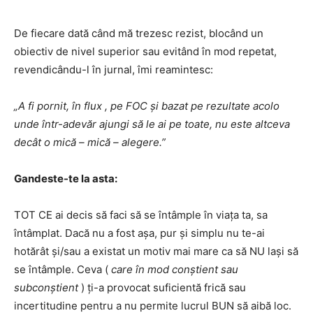
De fiecare dată când mă trezesc rezist, blocând un
obiectiv de nivel superior sau evitând în mod repetat,
revendicându-l în jurnal, îmi reamintesc:
„A fi pornit,
în flux
, pe FOC și
bazat pe rezultate acolo
unde într-adevăr ajungi să le ai pe toate, nu este altceva
decât o mică – mică – alegere.”
Gandeste-te la asta:
TOT CE ai decis să faci să se întâmple în viața ta, sa
întâmplat. Dacă nu a fost așa, pur și simplu nu te-ai
hotărât și/sau a existat un motiv mai mare ca să NU lași să
se întâmple. Ceva (
care în mod conștient sau
subconștient
) ți-a provocat suficientă frică sau
incertitudine pentru a nu permite lucrul BUN să aibă loc.