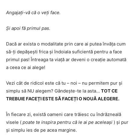
Angajați-vă că o veți face.
Și apoi fă primul pas.
Dacă ar exista o modalitate prin care ai putea învăța cum
să-ți depășești frica și îndoiala suficientă pentru a face
primul pas! Întreaga ta viață ar deveni o creație automată
a ceea ce ai alege!
Vezi cât de ridicol este că tu – noi – nu permitem pur și
simplu să NU alegem? Gândește-te la asta…
TOT CE
TREBUIE FACEȚI ESTE SĂ FACEȚI O NOUĂ ALEGERE.
În fiecare zi, există oameni care trăiesc cu îndrăzneală
visele (
poate te inspira pentru că le ai pe aceleași
) și pur
și simplu ies de pe acea margine.