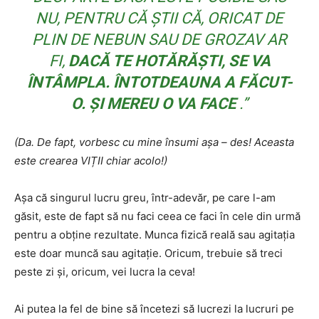
NU, PENTRU CĂ ȘTII CĂ, ORICAT DE
PLIN DE NEBUN SAU DE GROZAV AR
FI,
DACĂ TE HOTĂRĂȘTI, SE VA
ÎNTÂMPLA. ÎNTOTDEAUNA A FĂCUT-
O. ȘI MEREU O VA FACE
.”
(Da. De fapt, vorbesc cu mine însumi așa – des! Aceasta
este crearea VIȚII chiar acolo!)
Așa că singurul lucru greu, într-adevăr, pe care l-am
găsit, este de fapt să nu faci ceea ce faci în cele din urmă
pentru a obține rezultate. Munca fizică reală sau agitația
este doar muncă sau agitație. Oricum, trebuie să treci
peste zi și, oricum, vei lucra la ceva!
Ai putea la fel de bine să încetezi să lucrezi la lucruri pe