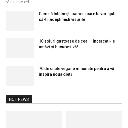
râsul este cel...
Cum să întâlnești oameni care te vor ajuta
să-ți îndeplinești visurile
10 soiuri gustoase de ceai – Încercați-le
astăzi și bucurați-vă!
70 de citate vegane minunate pentru a vă
inspira noua dietă
HOT NEWS