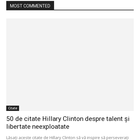
MOST COMMENTED
Citate
50 de citate Hillary Clinton despre talent și
libertate neexploatate
Lăsați aceste citate de Hillary Clinton să vă inspire să perseverați