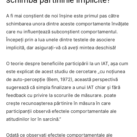
schimba părtinirile implicite?
A fi mai conștient de noi înșine este primul pas către
schimbarea unora dintre aceste comportamente învățate
care nu influențează subconștient comportamentul.
Începeți prin a lua unele dintre testele de asociere
implicită, dar asigurați-vă că aveți mintea deschisă!
O teorie despre beneficiile participării la un IAT, așa cum
este explicat de acest studiu de cercetare „cu noțiunea
de auto-percepție (Bem, 1972), această perspectivă
sugerează că simpla finalizare a unui IAT chiar și fără
feedback cu privire la scorurile de măsurare. poate
crește recunoașterea părtinire în măsura în care
participanții observă efectele comportamentale ale
atitudinilor lor în sarcină.”
Odată ce observați efectele comportamentale ale