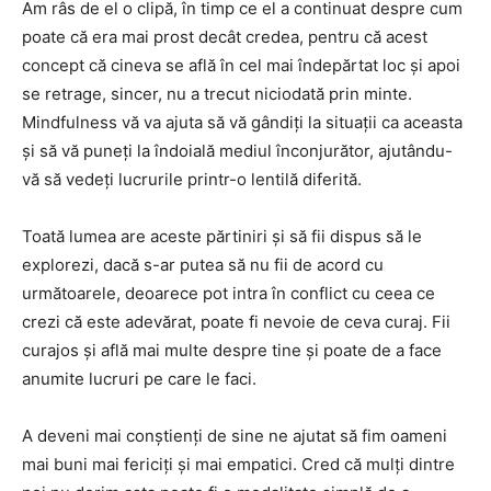
Am râs de el o clipă, în timp ce el a continuat despre cum
poate că era mai prost decât credea, pentru că acest
concept că cineva se află în cel mai îndepărtat loc și apoi
se retrage, sincer, nu a trecut niciodată prin minte.
Mindfulness vă va ajuta să vă gândiți la situații ca aceasta
și să vă puneți la îndoială mediul înconjurător, ajutându-
vă să vedeți lucrurile printr-o lentilă diferită.
Toată lumea are aceste părtiniri și să fii dispus să le
explorezi, dacă s-ar putea să nu fii de acord cu
următoarele, deoarece pot intra în conflict cu ceea ce
crezi că este adevărat, poate fi nevoie de ceva curaj. Fii
curajos și află mai multe despre tine și poate de a face
anumite lucruri pe care le faci.
A deveni mai conștienți de sine ne ajutat să fim oameni
mai buni mai fericiți și mai empatici. Cred că mulți dintre