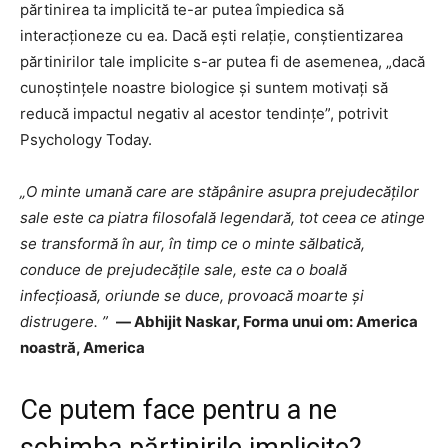
părtinirea ta implicită te-ar putea împiedica să
interacționeze cu ea. Dacă ești relație, conștientizarea
părtinirilor tale implicite s-ar putea fi de asemenea, „dacă
cunoștințele noastre biologice și suntem motivați să
reducă impactul negativ al acestor tendințe”, potrivit
Psychology Today.
„O minte umană care are stăpânire asupra prejudecăților
sale este ca piatra filosofală legendară, tot ceea ce atinge
se transformă în aur, în timp ce o minte sălbatică,
conduce de prejudecățile sale, este ca o boală
infecțioasă, oriunde se duce, provoacă moarte și
distrugere. ”
― Abhijit Naskar, Forma unui om: America
noastră, America
Ce putem face pentru a ne