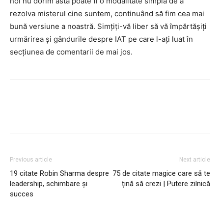
noi nu dorim asta poate fi o modalitate simplă de a
rezolva misterul cine suntem, continuând să fim cea mai
bună versiune a noastră. Simțiți-vă liber să vă împărtășiți
urmărirea și gândurile despre IAT pe care l-ați luat în
secțiunea de comentarii de mai jos.
Previous article
Next article
19 citate Robin Sharma despre
75 de citate magice care să te
leadership, schimbare și
țină să crezi | Putere zilnică
succes