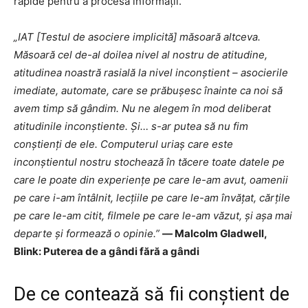
rapide pentru a procesa informații.
„IAT [Testul de asociere implicită] măsoară altceva.
Măsoară cel de-al doilea nivel al nostru de atitudine,
atitudinea noastră rasială la nivel inconștient – ​​​​asocierile
imediate, automate, care se prăbușesc înainte ca noi să
avem timp să gândim. Nu ne alegem în mod deliberat
atitudinile inconștiente. Și… s-ar putea să nu fim
conștienți de ele. Computerul uriaș care este
inconștientul nostru stochează în tăcere toate datele pe
care le poate din experiențe pe care le-am avut, oamenii
pe care i-am întâlnit, lecțiile pe care le-am învățat, cărțile
pe care le-am citit, filmele pe care le-am văzut, și așa mai
departe și formează o opinie.”
― Malcolm Gladwell,
Blink: Puterea de a gândi fără a gândi
De ce contează să fii conștient de