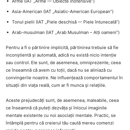
Arme (IAT „Arme — Obiecte inofensive”)
Asia-American (IAT „Asiatic-American European”)
Tonul pielii (IAT „Piele deschisă — Piele întunecată”)
Arab-musulman (IAT „Arab Musulman – Alți oameni”)
Pentru a fi o părtinire implicită, părtinirea trebuie să fie
inconștientă și automată, adică nu există nicio intenție
sau control. Ele sunt, de asemenea, omniprezente, ceea
ce înseamnă că avem cu toții, dacă nu se aliniază cu
convingerile noastre. Ne influențează comportamentul în
situații din viața reală, cum ar fi munca și relațiile.
Aceste prejudecăți sunt, de asemenea, maleabile, ceea
ce înseamnă că puteți dezvăța și înlocui imaginile
mentale existente cu noi asociații mentale. Practic, se
întâmplă pentru că creierul tău caută mereu comenzi