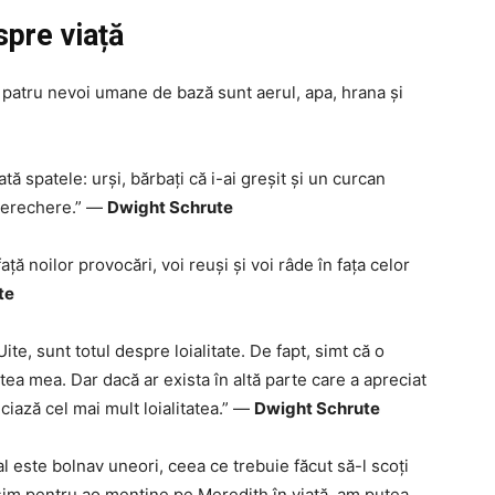
spre viață
e patru nevoi umane de bază sunt aerul, apa, hrana și
ată spatele: urși, bărbați că i-ai greșit și un curcan
perechere.” —
Dwight Schrute
ță noilor provocări, voi reuși și voi râde în fața celor
te
e, sunt totul despre loialitate. De fapt, simt că o
tatea mea. Dar dacă ar exista în altă parte care a apreciat
ciază cel mai mult loialitatea.” —
Dwight Schrute
l este bolnav uneori, ceea ce trebuie făcut să-l scoți
osim pentru ao menține pe Meredith în viață, am putea