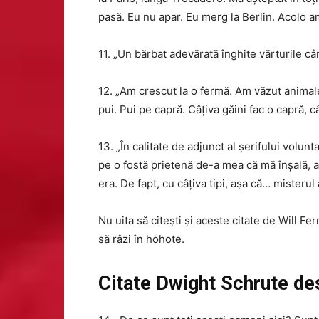
pasă. Eu nu apar. Eu merg la Berlin. Acolo
11. „Un bărbat adevărată înghite vărturile 
12. „Am crescut la o fermă. Am văzut animale
pui. Pui pe capră. Câțiva găini fac o capră, c
13. „În calitate de adjunct al șerifului volu
pe o fostă prietenă de-a mea că mă înșală,
era. De fapt, cu câțiva tipi, așa că… misterul
Nu uita să citești și aceste citate de Will F
să râzi în hohote.
Citate Dwight Schrute d