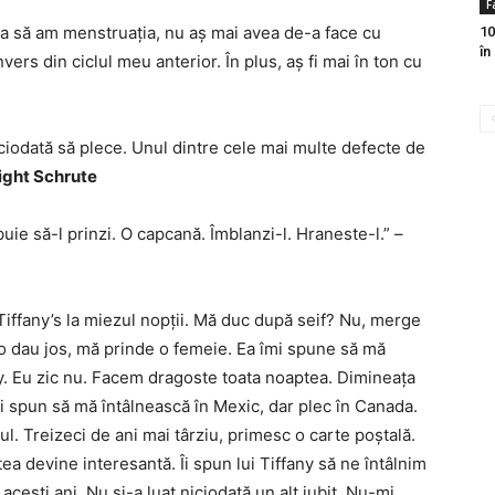
F
ea să am menstruația, nu aș mai avea de-a face cu
10
în
ers din ciclul meu anterior. În plus, aș fi mai în ton cu
iciodată să plece. Unul dintre cele mai multe defecte de
ght Schrute
buie să-l prinzi. O capcană. Îmblanzi-l. Hraneste-l.” –
Tiffany’s la miezul nopții. Mă duc după seif? Nu, merge
 o dau jos, mă prinde o femeie. Ea îmi spune să mă
any. Eu zic nu. Facem dragoste toata noaptea. Dimineața
r. Îi spun să mă întâlnească în Mexic, dar plec în Canada.
ul. Treizeci de ani mai târziu, primesc o carte poștală.
stea devine interesantă. Îi spun lui Tiffany să ne întâlnim
 acești ani. Nu și-a luat niciodată un alt iubit. Nu-mi