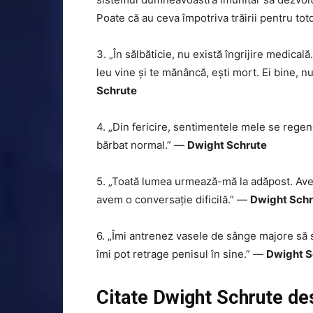
Poate că au ceva împotriva trăirii pentru t
3. „În sălbăticie, nu există îngrijire medica
leu vine și te mănâncă, ești mort. Ei bine, n
Schrute
4. „Din fericire, sentimentele mele se rege
bărbat normal.” —
Dwight Schrute
5. „Toată lumea urmează-mă la adăpost. Ave
avem o conversație dificilă.” —
Dwight Schr
6. „Îmi antrenez vasele de sânge majore să
îmi pot retrage penisul în sine.” —
Dwight S
Citate Dwight Schrute des