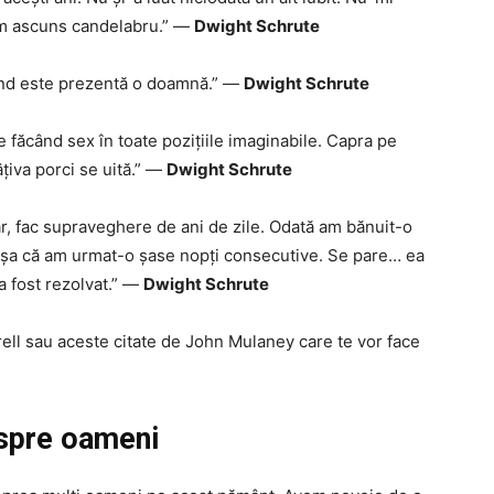
 am ascuns candelabru.” —
Dwight Schrute
când este prezentă o doamnă.” —
Dwight Schrute
 făcând sex în toate pozițiile imaginabile. Capra pe
âțiva porci se uită.” —
Dwight Schrute
ntar, fac supraveghere de ani de zile. Odată am bănuit-o
 așa că am urmat-o șase nopți consecutive. Se pare… ea
 a fost rezolvat.” —
Dwight Schrute
errell sau aceste citate de John Mulaney care te vor face
espre oameni