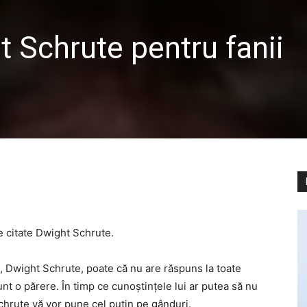
t Schrute pentru fanii
e citate Dwight Schrute.
n, Dwight Schrute, poate că nu are răspuns la toate
sunt o părere. În timp ce cunoștințele lui ar putea să nu
Schrute vă vor pune cel puțin pe gânduri.