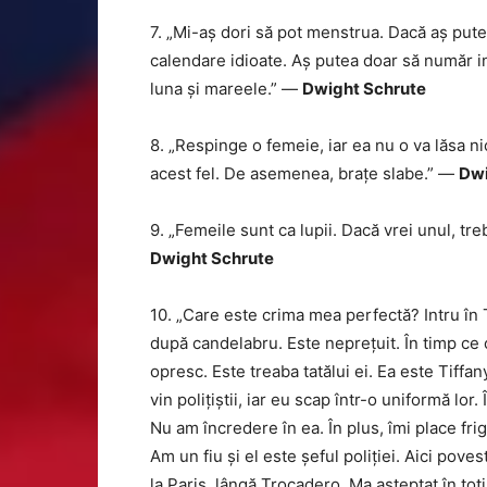
7. „Mi-aș dori să pot menstrua. Dacă aș put
calendare idioate. Aș putea doar să număr inv
luna și mareele.” —
Dwight Schrute
8. „Respinge o femeie, iar ea nu o va lăsa n
acest fel. De asemenea, brațe slabe.” —
Dwi
9. „Femeile sunt ca lupii. Dacă vrei unul, tre
Dwight Schrute
10. „Care este crima mea perfectă? Intru în 
după candelabru. Este neprețuit. În timp ce
opresc. Este treaba tatălui ei. Ea este Tiff
vin polițiștii, iar eu scap într-o uniformă lo
Nu am încredere în ea. În plus, îmi place frig
Am un fiu și el este șeful poliției. Aici pove
la Paris, lângă Trocadero. Ma așteptat în toți