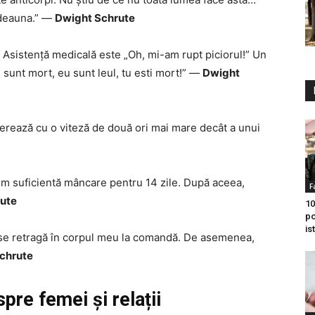
otdeauna.” —
Dwight Schrute
lă. Asistență medicală este „Oh, mi-am rupt piciorul!” Un
u sunt mort, eu sunt leul, tu esti mort!” —
Dwight
nerează cu o viteză de două ori mai mare decât a unui
m suficientă mâncare pentru 14 zile. După aceea,
F
ute
10
po
is
 se retragă în corpul meu la comandă. De asemenea,
chrute
pre femei și relații