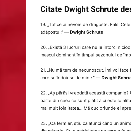
Citate Dwight Schrute de
19. „Tot ce ai nevoie de dragoste. Fals. Cel
adăpostul.” —
Dwight Schrute
20. „Există 3 lucruri care nu le întorci niciod
mascul dominant în timpul sezonului de îm
21. „Nu mă tem de necunoscut. Îmi voi face fa
care se îndoiesc de mine.” —
Dwight Schru
22. „Aș părăsi vreodată această companie? Uit
parte din ceea ce sunt plătit aici este loiali
mai mult loialitatea… Mă duc oriunde ei apre
23. „Ca fermier, știu că atunci când un anima
din mizerie. Cu electricitatea pe care o fol