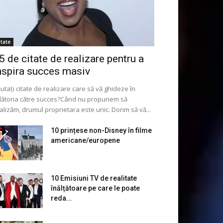
itate
5 de citate de realizare pentru a
nspira succes masiv
utați citate de realizare care să vă ghideze în
lătoria către succes?Când nu propunem să
alizăm, drumul proprietara este unic. Dorim să vă...
10 prințese non-Disney în filme
americane/europene
10 Emisiuni TV de realitate
înălțătoare pe care le poate
reda...