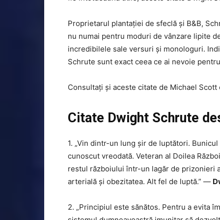
Proprietarul plantației de sfeclă și B&B, Sch
nu numai pentru moduri de vânzare lipite de 
incredibilele sale versuri și monologuri. Indi
Schrute sunt exact ceea ce ai nevoie pentru
Consultați și aceste citate de Michael Scott 
Citate Dwight Schrute de
1. „Vin dintr-un lung șir de luptători. Bunic
cunoscut vreodată. Veteran al Doilea Război
restul războiului într-un lagăr de prizonieri 
arterială și obezitatea. Alt fel de luptă.” —
D
2. „Principiul este sănătos. Pentru a evita 
sistemul dumneavoastră imunitar să dezvolte