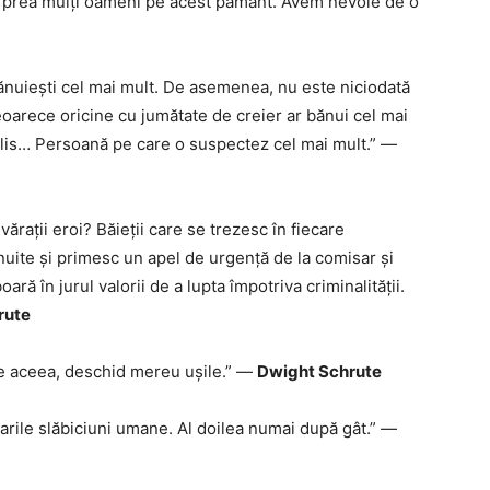
nt prea mulți oameni pe acest pământ. Avem nevoie de o
ănuiești cel mai mult. De asemenea, nu este niciodată
oarece oricine cu jumătate de creier ar bănui cel mai
yllis… Persoană pe care o suspectez cel mai mult.” —
ărații eroi? Băieții care se trezesc în fiecare
nuite și primesc un apel de urgență de la comisar și
ară în jurul valorii de a lupta împotriva criminalității.
rute
 De aceea, deschid mereu ușile.” —
Dwight Schrute
arile slăbiciuni umane. Al doilea numai după gât.” —