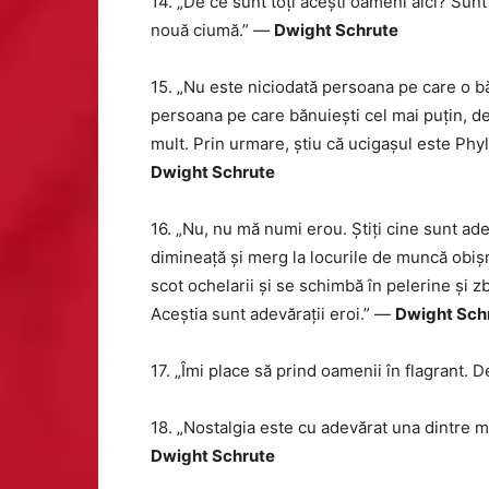
14. „De ce sunt toți acești oameni aici? Su
nouă ciumă.” —
Dwight Schrute
15. „Nu este niciodată persoana pe care o b
persoana pe care bănuiești cel mai puțin, de
mult. Prin urmare, știu că ucigașul este Ph
Dwight Schrute
16. „Nu, nu mă numi erou. Știți cine sunt adev
dimineață și merg la locurile de muncă obiș
scot ochelarii și se schimbă în pelerine și zbo
Aceștia sunt adevărații eroi.” —
Dwight Sch
17. „Îmi place să prind oamenii în flagrant.
18. „Nostalgia este cu adevărat una dintre m
Dwight Schrute