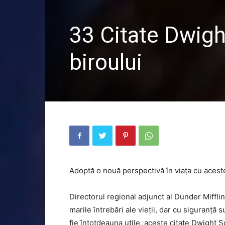
33 Citate Dwigh
biroului
Adoptă o nouă perspectivă în viața cu acest
Directorul regional adjunct al Dunder Miffli
marile întrebări ale vieții, dar cu siguranță 
fie întotdeauna utile, aceste citate Dwight 