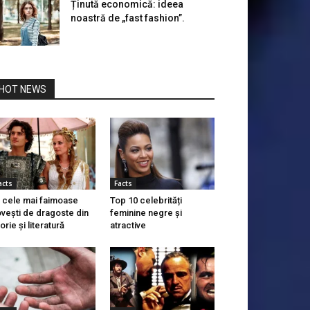
Ținută economică: ideea
noastră de „fast fashion”.
HOT NEWS
acts
Facts
 cele mai faimoase
Top 10 celebrități
vești de dragoste din
feminine negre și
torie și literatură
atractive