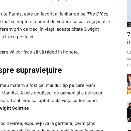
rute Farms, este un favorit al fanilor de pe
The Office
tact și inepte din punct de vedere social, ci și pentru
C
ferent prin ce treci în viață, aceste citate Dwight
7
 a trece peste zi.
i
care vă vor face să vă râdeți în hohote.
Că
că
re
spre supraviețuire
ul meu matern a fost cel mai dur tip pe care l-am
 Mondial. A ucis douăzeci de oameni și a petrecut
aliați. Tatăl meu sa luptat toată viața cu tensiune
wight Schrute
îmbolnăvirea, expuneți-vă la germeni, permițând
 anticorpi. Nu știu de ce nu toată lumea face asta…