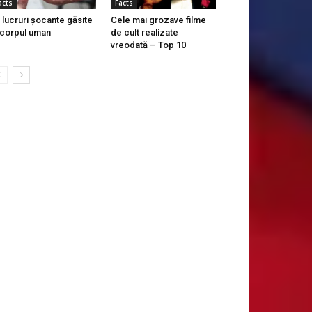
acts
Facts
 lucruri șocante găsite
Cele mai grozave filme
 corpul uman
de cult realizate
vreodată – Top 10