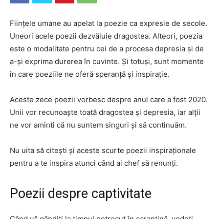
Ființele umane au apelat la poezie ca expresie de secole.
Uneori acele poezii dezvăluie dragostea. Alteori, poezia
este o modalitate pentru cei de a procesa depresia și de
a-și exprima durerea în cuvinte. Și totuși, sunt momente
în care poeziile ne oferă speranță și inspirație.
Aceste zece poezii vorbesc despre anul care a fost 2020.
Unii vor recunoaște toată dragostea și depresia, iar alții
ne vor aminti că nu suntem singuri și să continuăm.
Nu uita să citești și aceste scurte poezii inspiraționale
pentru a te inspira atunci când ai chef să renunți.
Poezii despre captivitate
Când vă gândiți la timpul petrecut în carantină, vedeți