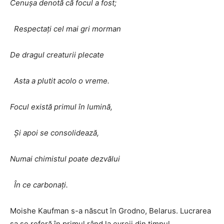
Cenușa denotă că focul a fost;
Respectați cel mai gri morman
De dragul creaturii plecate
Asta a plutit acolo o vreme.
Focul există primul în lumină,
Și apoi se consolidează,
Numai chimistul poate dezvălui
În ce carbonați.
Moishe Kaufman s-a născut în Grodno, Belarus. Lucrarea
sa se referă în primul rând la evreii din timpul