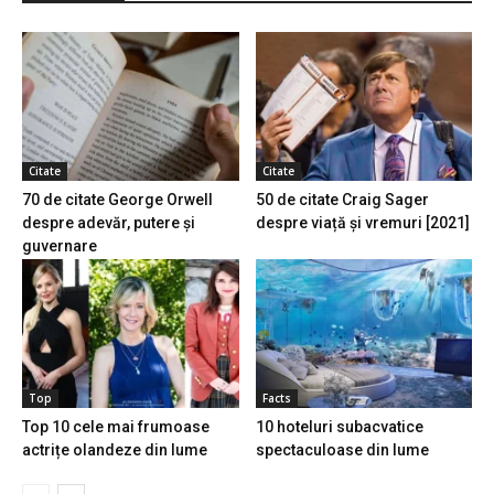
Citate
Citate
70 de citate George Orwell
50 de citate Craig Sager
despre adevăr, putere și
despre viață și vremuri [2021]
guvernare
Top
Facts
Top 10 cele mai frumoase
10 hoteluri subacvatice
actrițe olandeze din lume
spectaculoase din lume