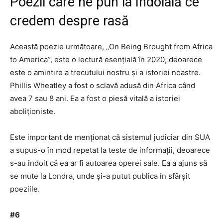
Poezii care ne pun la îndoială ce
credem despre rasă
Această poezie următoare, „On Being Brought from Africa
to America”, este o lectură esențială în 2020, deoarece
este o amintire a trecutului nostru și a istoriei noastre.
Phillis Wheatley a fost o sclavă adusă din Africa când
avea 7 sau 8 ani. Ea a fost o piesă vitală a istoriei
aboliționiste.
Este important de menționat că sistemul judiciar din SUA
a supus-o în mod repetat la teste de informații, deoarece
s-au îndoit că ea ar fi autoarea operei sale. Ea a ajuns să
se mute la Londra, unde și-a putut publica în sfârșit
poeziile.
#6