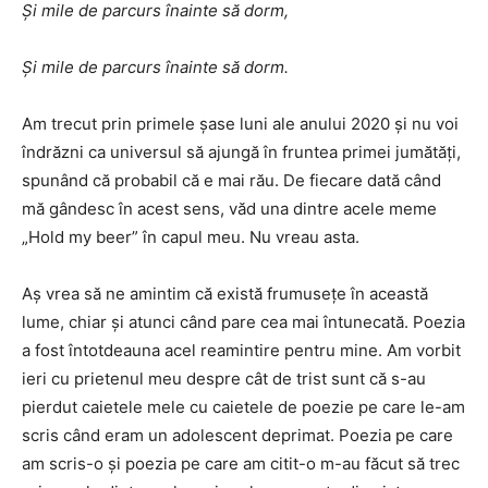
Și mile de parcurs înainte să dorm,
Și mile de parcurs înainte să dorm.
Am trecut prin primele șase luni ale anului 2020 și nu voi
îndrăzni ca universul să ajungă în fruntea primei jumătăți,
spunând că probabil că e mai rău. De fiecare dată când
mă gândesc în acest sens, văd una dintre acele meme
„Hold my beer” în capul meu. Nu vreau asta.
Aș vrea să ne amintim că există frumusețe în această
lume, chiar și atunci când pare cea mai întunecată. Poezia
a fost întotdeauna acel reamintire pentru mine. Am vorbit
ieri cu prietenul meu despre cât de trist sunt că s-au
pierdut caietele mele cu caietele de poezie pe care le-am
scris când eram un adolescent deprimat. Poezia pe care
am scris-o și poezia pe care am citit-o m-au făcut să trec