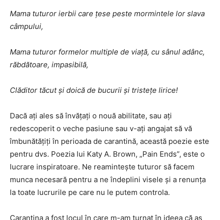
Mama tuturor ierbii care țese peste mormintele lor slava
câmpului,
Mama tuturor formelor multiple de viață, cu sânul adânc,
răbdătoare, impasibilă,
Clăditor tăcut și doică de bucurii și tristețe lirice!
Dacă ați ales să învățați o nouă abilitate, sau ați
redescoperit o veche pasiune sau v-ați angajat să vă
îmbunătățiți în perioada de carantină, această poezie este
pentru dvs. Poezia lui Katy A. Brown, „Pain Ends”, este o
lucrare inspiratoare. Ne reamintește tuturor să facem
munca necesară pentru a ne îndeplini visele și a renunța
la toate lucrurile pe care nu le putem controla.
Carantina a fost locul în care m-am turnat în ideea că aș