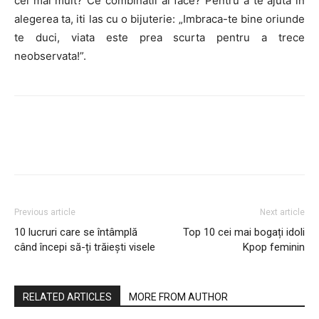
cel mai mult? Ce combinatii ai face? Pentru a te ajuta in
alegerea ta, iti las cu o bijuterie: „Imbraca-te bine oriunde
te duci, viata este prea scurta pentru a trece
neobservata!”.
Previous article
Next article
10 lucruri care se întâmplă
Top 10 cei mai bogați idoli
când începi să-ți trăiești visele
Kpop feminin
RELATED ARTICLES
MORE FROM AUTHOR