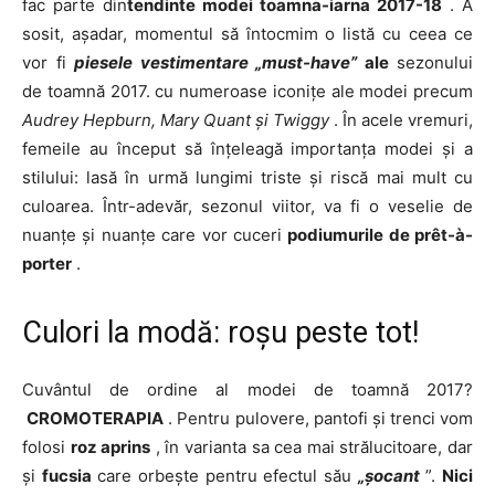
fac parte din
tendinte modei toamna-iarna 2017-18
. A
sosit, așadar, momentul să întocmim o listă cu ceea ce
vor fi
piesele vestimentare „must-have”
ale
sezonului
de toamnă 2017. cu numeroase iconițe ale modei precum
Audrey Hepburn, Mary Quant și Twiggy
. În acele vremuri,
femeile au început să înțeleagă importanța modei și a
stilului: lasă în urmă lungimi triste și riscă mai mult cu
culoarea. Într-adevăr, sezonul viitor, va fi o veselie de
nuanțe și nuanțe care vor cuceri
podiumurile de prêt-à-
porter
.
Culori la modă: roșu peste tot!
Cuvântul de ordine al modei de toamnă 2017?
CROMOTERAPIA
. Pentru pulovere, pantofi și trenci vom
folosi
roz aprins
, în varianta sa cea mai strălucitoare, dar
și
fucsia
care orbește pentru efectul său
„șocant
”.
Nici