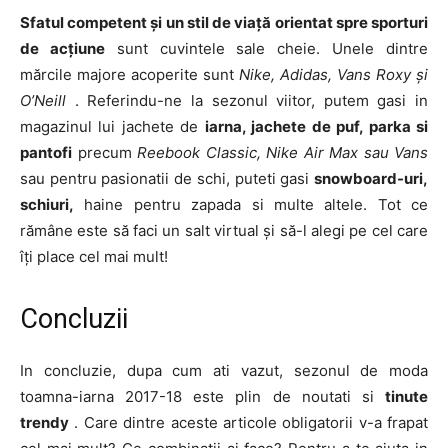
Sfatul competent și un stil de viață orientat spre sporturi
de
acțiune
sunt cuvintele sale cheie. Unele dintre
mărcile majore acoperite sunt
Nike, Adidas, Vans Roxy și
O’Neill
. Referindu-ne la sezonul viitor, putem gasi in
magazinul lui jachete de
iarna, jachete de puf, parka si
pantofi
precum
Reebook Classic, Nike Air Max sau Vans
sau pentru pasionatii de schi, puteti gasi
snowboard-uri,
schiuri,
haine pentru zapada si multe altele. Tot ce
rămâne este să faci un salt virtual și să-l alegi pe cel care
îți place cel mai mult!
Concluzii
In concluzie, dupa cum ati vazut, sezonul de moda
toamna-iarna 2017-18 este plin de noutati si
tinute
trendy
. Care dintre aceste articole obligatorii v-a frapat