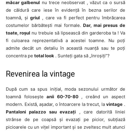
măcar galbenul
nu trece neobservat , văzut ca o sursă
de căldură care iese în evidență în bezna serilor de
toamnă, și
griul
, care va fi perfect pentru îmbrăcarea
costumelor bărbătești mai formale.
Dar, mai presus de
toate, roșul
nu trebuie să lipsească din garderoba ta ! Va
fi culoarea reprezentativă a acestei toamne. Nu poți
admite decât un detaliu în această nuanță sau te poți
concentra pe
total look
. Sunteți gata să „înroșiți”?
Revenirea la vintage
După cum sa spus inițial, moda sezonului următor de
toamnă folosește
anii
60-70-80
, creând un aspect
modern. Există, așadar, o întoarcere la trecut, la
vintage
.
Pantaloni palazzo sau evazați
, care datorită liniei
strânse de pe coapsă și evazați pe picior, subțiază
picioarele cu un vițel important și se zveltesc mult atunci