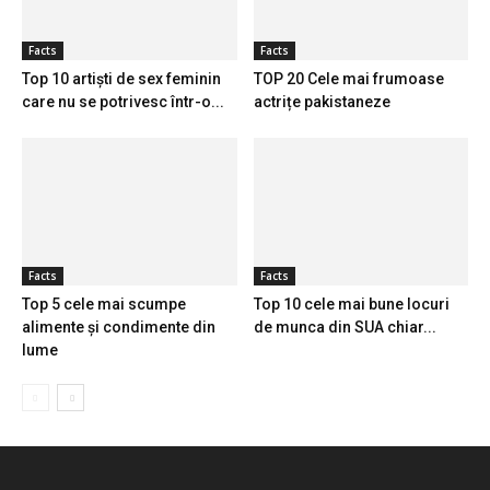
Facts
Facts
Top 10 artiști de sex feminin
TOP 20 Cele mai frumoase
care nu se potrivesc într-o...
actrițe pakistaneze
Facts
Facts
Top 5 cele mai scumpe
Top 10 cele mai bune locuri
alimente și condimente din
de munca din SUA chiar...
lume