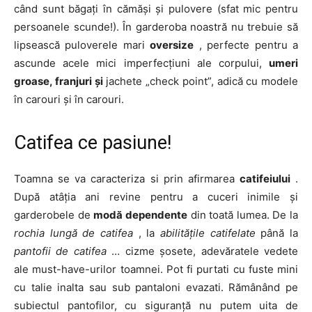
când sunt băgați în cămăși și pulovere (sfat mic pentru
persoanele scunde!). În garderoba noastră nu trebuie să
lipsească puloverele mari
oversize
, perfecte pentru a
ascunde acele mici imperfecțiuni ale corpului,
umeri
groase, franjuri și
jachete „check point”, adică cu modele
în carouri și în carouri.
Catifea ce pasiune!
Toamna se va caracteriza si prin afirmarea
catifeiului
.
După atâția ani revine pentru a cuceri inimile și
garderobele de
modă dependente
din toată lumea. De la
rochia lungă de
catifea
, la
abilitățile catifelate
până la
pantofii de catifea
… cizme șosete, adevăratele vedete
ale must-have-urilor toamnei. Pot fi purtati cu fuste mini
cu talie inalta sau sub pantaloni evazati. Rămânând pe
subiectul pantofilor, cu siguranță nu putem uita de