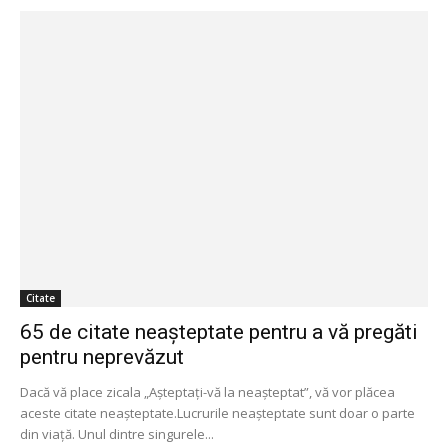
Citate
65 de citate neașteptate pentru a vă pregăti
pentru neprevăzut
Dacă vă place zicala „Așteptați-vă la neașteptat”, vă vor plăcea
aceste citate neașteptate.Lucrurile neașteptate sunt doar o parte
din viață. Unul dintre singurele...