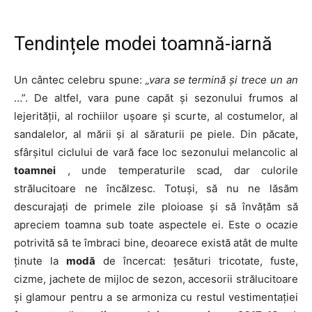
Tendințele modei toamnă-iarnă
Un cântec celebru spune:
„vara se termină și trece un an
…”. De altfel, vara pune capăt și sezonului frumos al
lejerității, al rochiilor ușoare și scurte, al costumelor, al
sandalelor, al mării și al săraturii pe piele. Din păcate,
sfârșitul ciclului de vară face loc sezonului melancolic al
toamnei
, unde temperaturile scad, dar culorile
strălucitoare ne încălzesc. Totuși, să nu ne lăsăm
descurajați de primele zile ploioase și să învățăm să
apreciem toamna sub toate aspectele ei. Este o ocazie
potrivită să te îmbraci bine, deoarece există atât de multe
ținute la
modă
de încercat: țesături tricotate, fuste,
cizme, jachete de mijloc de sezon, accesorii strălucitoare
și glamour pentru a se armoniza cu restul vestimentației