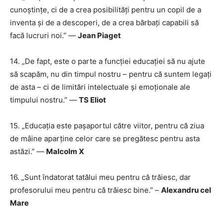
cunoștințe, ci de a crea posibilități pentru un copil de a
inventa și de a descoperi, de a crea bărbați capabili să
facă lucruri noi.” —
Jean Piaget
14. „De fapt, este o parte a funcției educației să nu ajute
să scapăm, nu din timpul nostru – pentru că suntem legați
de asta – ci de limitări intelectuale și emoționale ale
timpului nostru.” —
TS Eliot
15. „Educația este pașaportul către viitor, pentru că ziua
de mâine aparține celor care se pregătesc pentru asta
astăzi.” —
Malcolm X
16. „Sunt îndatorat tatălui meu pentru că trăiesc, dar
profesorului meu pentru că trăiesc bine.” –
Alexandru cel
Mare