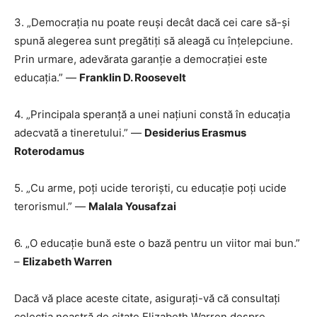
3. „Democrația nu poate reuși decât dacă cei care să-și
spună alegerea sunt pregătiți să aleagă cu înțelepciune.
Prin urmare, adevărata garanție a democrației este
educația.” —
Franklin D. Roosevelt
4. „Principala speranță a unei națiuni constă în educația
adecvată a tineretului.” ―
Desiderius Erasmus
Roterodamus
5. „Cu arme, poți ucide teroriști, cu educație poți ucide
terorismul.” ―
Malala Yousafzai
6. „O educație bună este o bază pentru un viitor mai bun.”
–
Elizabeth Warren
Dacă vă place aceste citate, asigurați-vă că consultați
colecția noastră de citate Elizabeth Warren despre