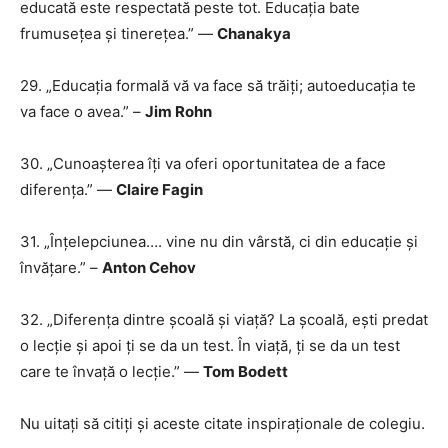
educată este respectată peste tot. Educația bate
frumusețea și tinerețea.” —
Chanakya
29. „Educația formală vă va face să trăiți; autoeducația te
va face o avea.” –
Jim Rohn
30. „Cunoașterea îți va oferi oportunitatea de a face
diferența.” ―
Claire Fagin
31. „Înțelepciunea…. vine nu din vârstă, ci din educație și
învățare.” –
Anton Cehov
32. „Diferența dintre școală și viață? La școală, ești predat
o lecție și apoi ți se da un test. În viață, ți se da un test
care te învață o lecție.” —
Tom Bodett
Nu uitați să citiți și aceste citate inspiraționale de colegiu.