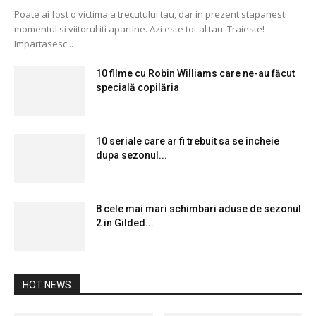
Poate ai fost o victima a trecutului tau, dar in prezent stapanesti
momentul si viitorul iti apartine. Azi este tot al tau. Traieste!
Impartasesc...
10 filme cu Robin Williams care ne-au făcut
specială copilăria
10 seriale care ar fi trebuit sa se incheie
dupa sezonul...
8 cele mai mari schimbari aduse de sezonul
2 in Gilded...
HOT NEWS