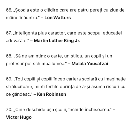
66. „Școala este o clădire care are patru pereți cu ziua de
mâine înăuntru.” –
Lon Watters
67. „Inteligenta plus caracter, care este scopul educatiei
adevarate.” –
Martin Luther King Jr.
68. „Să ne amintim: o carte, un stilou, un copil și un
profesor pot schimba lumea.” –
Malala Yousafzai
69. „Toți copiii și copiii încep cariera școlară cu imaginație
strălucitoare, minți fertile dorința de a-și asuma riscuri cu
ce gândesc.” –
Ken Robinson
70. „Cine deschide ușa școlii, închide închisoarea.” –
Victor Hugo