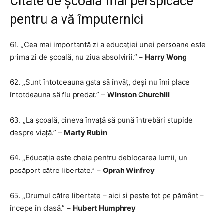
Citate de școală mai perspicace
pentru a vă împuternici
61. „Cea mai importantă zi a educației unei persoane este
prima zi de școală, nu ziua absolvirii.” –
Harry Wong
62. „Sunt întotdeauna gata să învăț, deși nu îmi place
întotdeauna să fiu predat.” –
Winston Churchill
63. „La școală, cineva învață să pună întrebări stupide
despre viață.” –
Marty Rubin
64. „Educația este cheia pentru deblocarea lumii, un
pasăport către libertate.” –
Oprah Winfrey
65. „Drumul către libertate – aici și peste tot pe pământ –
începe în clasă.” –
Hubert Humphrey