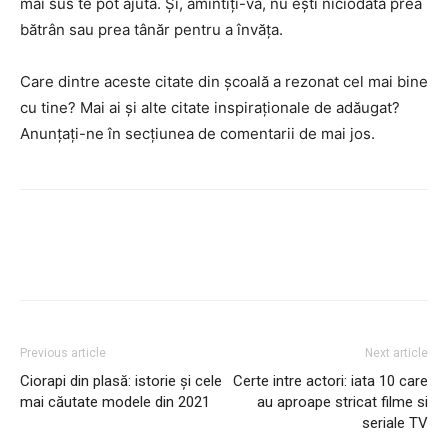
mai sus te pot ajuta. Și, amintiți-vă, nu ești niciodată prea
bătrân sau prea tânăr pentru a învăța.
Care dintre aceste citate din școală a rezonat cel mai bine
cu tine? Mai ai și alte citate inspiraționale de adăugat?
Anunțați-ne în secțiunea de comentarii de mai jos.
Previous article
Next article
Ciorapi din plasă: istorie și cele
Certe intre actori: iata 10 care
mai căutate modele din 2021
au aproape stricat filme si
seriale TV