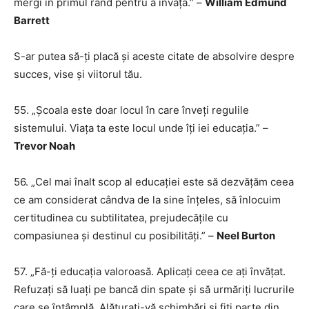
mergi în primul rând pentru a învăța.” –
William Edmund
Barrett
S-ar putea să-ți placă și aceste citate de absolvire despre
succes, vise și viitorul tău.
55. „Școala este doar locul în care înveți regulile
sistemului. Viața ta este locul unde îți iei educația.” –
Trevor Noah
56. „Cel mai înalt scop al educației este să dezvățăm ceea
ce am considerat cândva de la sine înțeles, să înlocuim
certitudinea cu subtilitatea, prejudecățile cu
compasiunea și destinul cu posibilități.” –
Neel Burton
57. „Fă-ți educația valoroasă. Aplicați ceea ce ați învățat.
Refuzați să luați pe bancă din spate și să urmăriți lucrurile
care se întâmplă. Alăturați-vă schimbări și fiți parte din