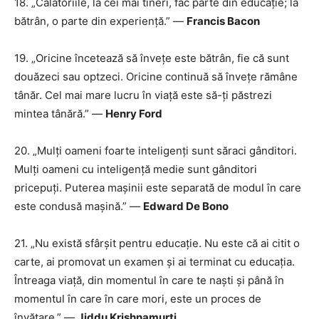
18. „Călătoriile, la cei mai tineri, fac parte din educație; la
bătrân, o parte din experiență.” —
Francis Bacon
19. „Oricine încetează să învețe este bătrân, fie că sunt
douăzeci sau optzeci. Oricine continuă să învețe rămâne
tânăr. Cel mai mare lucru în viață este să-ți păstrezi
mintea tânără.” —
Henry Ford
20. „Mulți oameni foarte inteligenți sunt săraci gânditori.
Mulți oameni cu inteligență medie sunt gânditori
pricepuți. Puterea mașinii este separată de modul în care
este condusă mașină.” —
Edward De Bono
21. „Nu există sfârșit pentru educație. Nu este că ai citit o
carte, ai promovat un examen și ai terminat cu educația.
Întreaga viață, din momentul în care te naști și până în
momentul în care în care mori, este un proces de
învățare.” —
Jiddu Krishnamurti