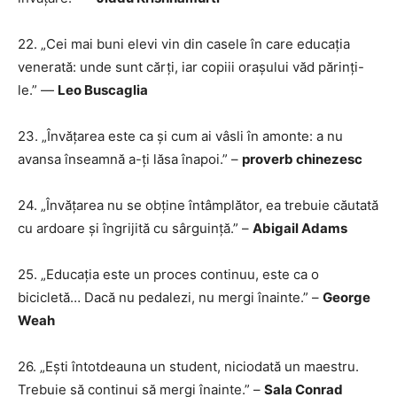
22. „Cei mai buni elevi vin din casele în care educația
venerată: unde sunt cărți, iar copiii orașului văd părinți-
le.” —
Leo Buscaglia
23. „Învățarea este ca și cum ai vâsli în amonte: a nu
avansa înseamnă a-ți lăsa înapoi.” –
proverb chinezesc
24. „Învățarea nu se obține întâmplător, ea trebuie căutată
cu ardoare și îngrijită cu sârguință.” –
Abigail Adams
25. „Educația este un proces continuu, este ca o
bicicletă… Dacă nu pedalezi, nu mergi înainte.” –
George
Weah
26. „Ești întotdeauna un student, niciodată un maestru.
Trebuie să continui să mergi înainte.” –
Sala Conrad