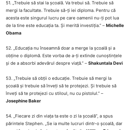
51. „Trebuie să stai la școală. Va trebui să. Trebuie să
mergi la facultate. Trebuie să-ți iei diploma. Pentru că
acesta este singurul lucru pe care oamenii nu-ți pot lua
de la tine este educația ta. Și merită investiția.” –
Michelle
Obama
52. „Educația nu înseamnă doar a merge la școală și a
obține o diplomă. Este vorba de a-ți extinde cunoștințele
și de a absorbi adevărul despre viață.” –
Shakuntala Devi
53. „Trebuie să obții o educație. Trebuie să mergi la
școală și trebuie să înveți să te protejezi. Și trebuie să
înveți să te protejezi cu stiloul, nu cu pistolul.” –
Josephine Baker
54. „Fiecare zi din viața ta este o zi la școală”, a spus
părintele Stephen. „Se ia multe lucruri dintr-o școală, dar