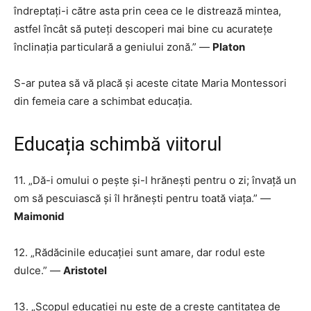
îndreptați-i către asta prin ceea ce le distrează mintea,
astfel încât să puteți descoperi mai bine cu acuratețe
înclinația particulară a geniului zonă.” —
Platon
S-ar putea să vă placă și aceste citate Maria Montessori
din femeia care a schimbat educația.
Educația schimbă viitorul
11. „Dă-i omului o pește și-l hrănești pentru o zi; învață un
om să pescuiască și îl hrănești pentru toată viața.” —
Maimonid
12. „Rădăcinile educației sunt amare, dar rodul este
dulce.” —
Aristotel
13. „Scopul educației nu este de a crește cantitatea de