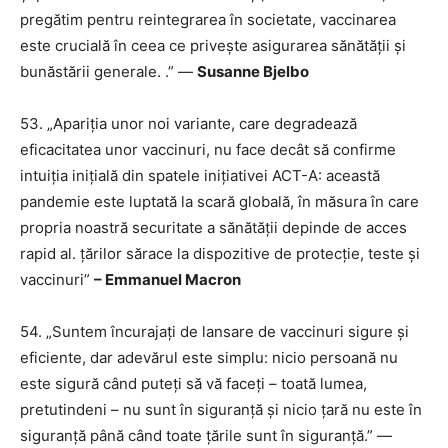
pregătim pentru reintegrarea în societate, vaccinarea
este crucială în ceea ce privește asigurarea sănătății și
bunăstării generale. .” —
Susanne Bjelbo
53.
„Apariția unor noi variante, care degradează
eficacitatea unor vaccinuri, nu face decât să confirme
intuiția inițială din spatele inițiativei ACT-A: această
pandemie este luptată la scară globală, în măsura în care
propria noastră securitate a sănătății depinde de acces
rapid al. țărilor sărace la dispozitive de protecție, teste și
vaccinuri”
– Emmanuel Macron
54. „Suntem încurajați de lansare de vaccinuri sigure și
eficiente, dar adevărul este simplu: nicio persoană nu
este sigură când puteți să vă faceți – toată lumea,
pretutindeni – nu sunt în siguranță și nicio țară nu este în
siguranță până când toate țările sunt în siguranță.” —