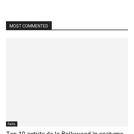
MOST COMMENTED
Facts
Top 10 actrițe de la Bollywood în costume