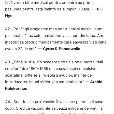
facă vreun bine medical pentru omenire au primit
pasiunea pentru asta înainte de a împlini 10 ani.”
— Bill
Nye
42. „Pe lângă dragostea mea pentru cai și mașini, sunt
pasionați să fac cele mai ieftine vaccinuri din lume. Am
început să produc medicamente care salvează vieți când
aveam 22 de ani.”
—
Cyrus S. Poonawalla
43. „Până la 90% din scăderea totală a ratei mortalității
copiilor între 1860-1965 din cauza tusei convulsive,
scarlatina, difterie și rujeolă a avut loc înainte de
introducerea imunizărilor și a antibioticelor.”
— Archie
Kalokerinos
44. „Sunt foarte pro-vaccin. Îi vaccinez pe toți cei șase
copii. Cred că vaccinurile salvează milioane de vieți, iar