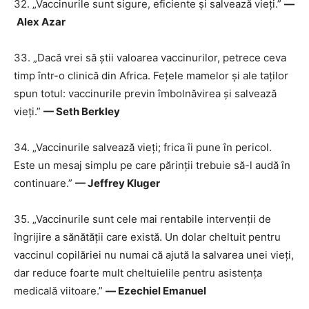
32. „Vaccinurile sunt sigure, eficiente și salvează vieți.”
―
Alex Azar
33. „Dacă vrei să știi valoarea vaccinurilor, petrece ceva
timp într-o clinică din Africa. Fețele mamelor și ale taților
spun totul: vaccinurile previn îmbolnăvirea și salvează
vieți.”
— Seth Berkley
34. „Vaccinurile salvează vieți; frica îi pune în pericol.
Este un mesaj simplu pe care părinții trebuie să-l audă în
continuare.”
— Jeffrey Kluger
35. „Vaccinurile sunt cele mai rentabile intervenții de
îngrijire a sănătății care există. Un dolar cheltuit pentru
vaccinul copilăriei nu numai că ajută la salvarea unei vieți,
dar reduce foarte mult cheltuielile pentru asistența
medicală viitoare.”
― Ezechiel Emanuel