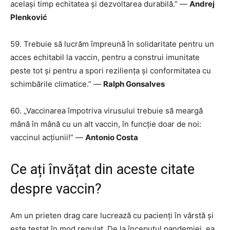
același timp echitatea și dezvoltarea durabilă.” —
Andrej
Plenković
59.
Trebuie să lucrăm împreună în solidaritate pentru un
acces echitabil la vaccin, pentru a construi imunitate
peste tot și pentru a spori reziliența și conformitatea cu
schimbările climatice.” —
Ralph Gonsalves
60. „Vaccinarea împotriva virusului trebuie să meargă
mână în mână cu un alt vaccin, în funcție doar de noi:
vaccinul acțiunii!” —
Antonio Costa
Ce ați învățat din aceste citate
despre vaccin?
Am un prieten drag care lucrează cu pacienți în vârstă și
este testat în mod regulat. De la începutul pandemiei, ea