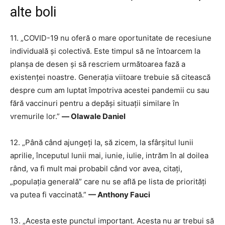
alte boli
11. „COVID-19 nu oferă o mare oportunitate de recesiune
individuală și colectivă. Este timpul să ne întoarcem la
planșa de desen și să rescriem următoarea fază a
existenței noastre. Generația viitoare trebuie să citească
despre cum am luptat împotriva acestei pandemii cu sau
fără vaccinuri pentru a depăși situații similare în
vremurile lor.”
― Olawale Daniel
12. „Până când ajungeți la, să zicem, la sfârșitul lunii
aprilie, începutul lunii mai, iunie, iulie, intrăm în al doilea
rând, va fi mult mai probabil când vor avea, citați,
„populația generală” care nu se află pe lista de priorități
va putea fi vaccinată.”
— Anthony Fauci
13. „Acesta este punctul important. Acesta nu ar trebui să