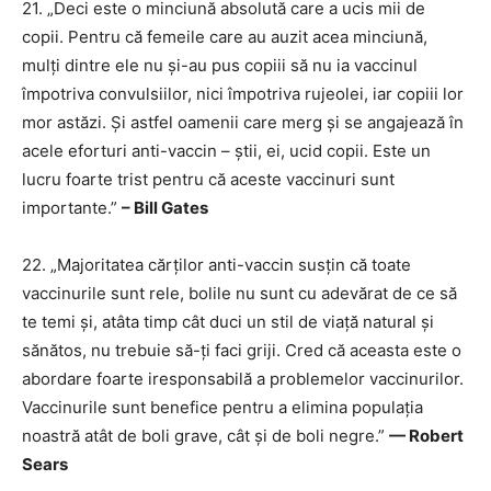
21. „Deci este o minciună absolută care a ucis mii de
copii. Pentru că femeile care au auzit acea minciună,
mulți dintre ele nu și-au pus copiii să nu ia vaccinul
împotriva convulsiilor, nici împotriva rujeolei, iar copiii lor
mor astăzi. Și astfel oamenii care merg și se angajează în
acele eforturi anti-vaccin – știi, ei, ucid copii. Este un
lucru foarte trist pentru că aceste vaccinuri sunt
importante.”
– Bill Gates
22. „Majoritatea cărților anti-vaccin susțin că toate
vaccinurile sunt rele, bolile nu sunt cu adevărat de ce să
te temi și, atâta timp cât duci un stil de viață natural și
sănătos, nu trebuie să-ți faci griji. Cred că aceasta este o
abordare foarte iresponsabilă a problemelor vaccinurilor.
Vaccinurile sunt benefice pentru a elimina populația
noastră atât de boli grave, cât și de boli negre.”
— Robert
Sears