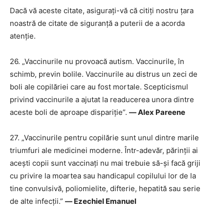
Dacă vă aceste citate, asigurați-vă că citiți nostru țara
noastră de citate de siguranță a puterii de a acorda
atenție.
26. „Vaccinurile nu provoacă autism. Vaccinurile, în
schimb, previn bolile. Vaccinurile au distrus un zeci de
boli ale copilăriei care au fost mortale. Scepticismul
privind vaccinurile a ajutat la readucerea unora dintre
aceste boli de aproape dispariție”.
― Alex Pareene
27. „Vaccinurile pentru copilărie sunt unul dintre marile
triumfuri ale medicinei moderne. Într-adevăr, părinții ai
acești copii sunt vaccinați nu mai trebuie să-și facă griji
cu privire la moartea sau handicapul copilului lor de la
tine convulsivă, poliomielite, difterie, hepatită sau serie
de alte infecții.”
― Ezechiel Emanuel