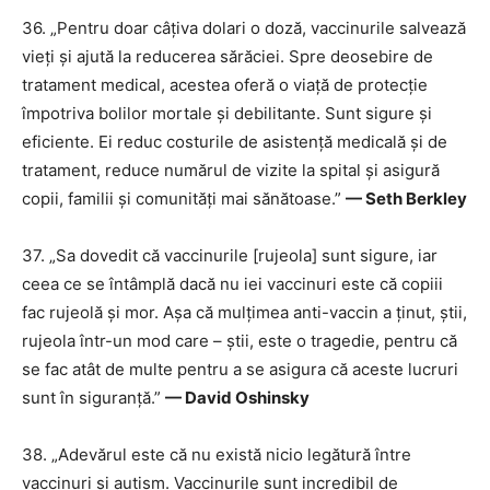
36. „Pentru doar câțiva dolari o doză, vaccinurile salvează
vieți și ajută la reducerea sărăciei. Spre deosebire de
tratament medical, acestea oferă o viață de protecție
împotriva bolilor mortale și debilitante. Sunt sigure și
eficiente. Ei reduc costurile de asistență medicală și de
tratament, reduce numărul de vizite la spital și asigură
copii, familii și comunități mai sănătoase.”
— Seth Berkley
37. „Sa dovedit că vaccinurile [rujeola] sunt sigure, iar
ceea ce se întâmplă dacă nu iei vaccinuri este că copiii
fac rujeolă și mor. Așa că mulțimea anti-vaccin a ținut, știi,
rujeola într-un mod care – știi, este o tragedie, pentru că
se fac atât de multe pentru a se asigura că aceste lucruri
sunt în siguranță.”
— David Oshinsky
38. „Adevărul este că nu există nicio legătură între
vaccinuri și autism. Vaccinurile sunt incredibil de