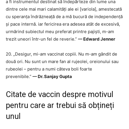
a fi instrumentul destinat să îndepărteze din lume una
dintre cele mai mari calamități ale ei [variola], amestecată
cu speranța îndrăzneață de a mă bucură de independență
și pace internă. iar fericirea era adesea atât de excesivă,
urmărind subiectul meu preferat printre pajiști, m-am
trezit uneori într-un fel de reverie.”
— Edward Jenner
20. „Desigur, mi-am vaccinat copiii. Nu m-am gândit de
două ori. Nu sunt un mare fan al rujeolei, oreionului sau
rubeolei – pentru a numi câteva boli foarte
prevenibile.”
— Dr. Sanjay Gupta
Citate de vaccin despre motivul
pentru care ar trebui să obțineți
unul