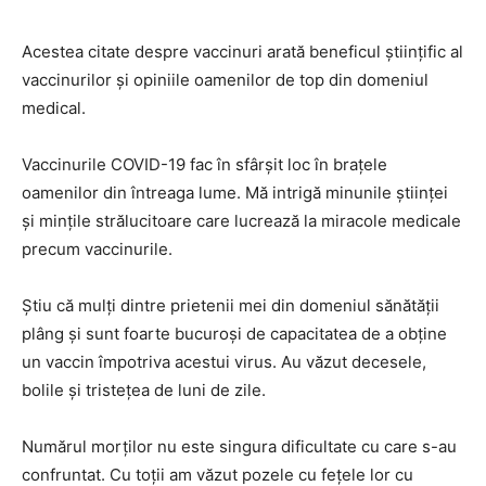
Acestea citate despre vaccinuri arată beneficul științific al
vaccinurilor și opiniile oamenilor de top din domeniul
medical.
Vaccinurile COVID-19 fac în sfârșit loc în brațele
oamenilor din întreaga lume. Mă intrigă minunile științei
și mințile strălucitoare care lucrează la miracole medicale
precum vaccinurile.
Știu că mulți dintre prietenii mei din domeniul sănătății
plâng și sunt foarte bucuroși de capacitatea de a obține
un vaccin împotriva acestui virus. Au văzut decesele,
bolile și tristețea de luni de zile.
Numărul morților nu este singura dificultate cu care s-au
confruntat. Cu toții am văzut pozele cu fețele lor cu