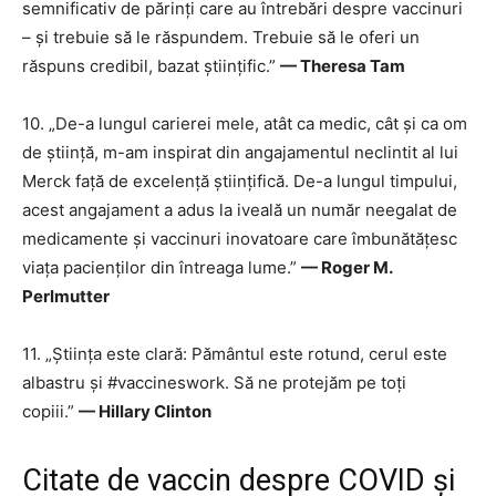
semnificativ de părinți care au întrebări despre vaccinuri
– și trebuie să le răspundem. Trebuie să le oferi un
răspuns credibil, bazat științific.”
— Theresa Tam
10. „De-a lungul carierei mele, atât ca medic, cât și ca om
de știință, m-am inspirat din angajamentul neclintit al lui
Merck față de excelență științifică. De-a lungul timpului,
acest angajament a adus la iveală un număr neegalat de
medicamente și vaccinuri inovatoare care îmbunătățesc
viața pacienților din întreaga lume.”
— Roger M.
Perlmutter
11. „Știința este clară: Pământul este rotund, cerul este
albastru și #vaccineswork. Să ne protejăm pe toți
copiii.”
— Hillary Clinton
Citate de vaccin despre COVID și