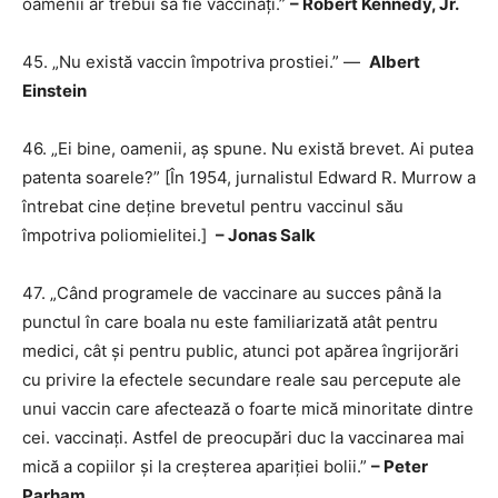
oamenii ar trebui să fie vaccinați.”
– Robert Kennedy, Jr.
45. „Nu există vaccin împotriva prostiei.” —
Albert
Einstein
46. ​​​​„Ei bine, oamenii, aș spune. Nu există brevet. Ai putea
patenta soarele?” [În 1954, jurnalistul Edward R. Murrow a
întrebat cine deține brevetul pentru vaccinul său
împotriva poliomielitei.]
– Jonas Salk
47. „Când programele de vaccinare au succes până la
punctul în care boala nu este familiarizată atât pentru
medici, cât și pentru public, atunci pot apărea îngrijorări
cu privire la efectele secundare reale sau percepute ale
unui vaccin care afectează o foarte mică minoritate dintre
cei. vaccinați. Astfel de preocupări duc la vaccinarea mai
mică a copiilor și la creșterea apariției bolii.”
– Peter
Parham