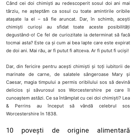
Când cei doi chimiști au redescoperit sosul doi ani mai
târziu, ne așteptăm ca sosul cu toate amintirile oribile
atașate la el – să fie aruncat. Dar, în schimb, acești
chimiști curioși au sfidat toate aceste posibilități
degustând-o! Ce fel de curiozitate ia determinat să facă
tocmai asta? Este ca și cum ai bea lapte care este expirat
de doi ani. Mai rău, ar fi putut fi altceva. Ar fi putut fi uciși!
Dar, din fericire pentru acești chimiști și toți iubitorii de
marinate de carne, de salatele sângeroase Mary și
Caesar, magia timpului a permis oribilului sos să devină
delicios și săvurosul sos Worcestershire pe care îl
cunoaștem astăzi. Ce sa întâmplat cu cei doi chimiști? Lea
& Perrins au început să vândă celebrul sos
Worcestershire în 1838.
10 povești de origine alimentară