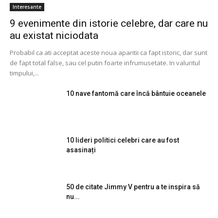
Interesante
9 evenimente din istorie celebre, dar care nu
au existat niciodata
Probabil ca ati acceptat aceste noua aparitii ca fapt istoric, dar sunt
de fapt total false, sau cel putin foarte infrumusetate. In valuritul
timpului,...
10 nave fantomă care încă bântuie oceanele
10 lideri politici celebri care au fost
asasinați
50 de citate Jimmy V pentru a te inspira să
nu...