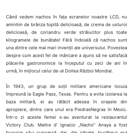
Când vedem nachos în fața ecranelor noastre LCD, nu
amintim de brânza topită delicioasă, de crema de usturoi
delicioasă, de coriandru verde strălucitor plus toate
kilogramele de bunătate! Fără îndoială că nachos sunt
una dintre cele mai mari invenții ale universului. Povestea
despre cum acest fel de mâncare a ajuns să ne satisfacă
plăcerile gastronomice la începutul cu zeci de ani în
urmă, în mijlocul celui de-al Doilea Război Mondial.
În 1943, un grup de soții militare americane locuia
împreună la Eagle Pass, Texas. Pentru a evita izolarea la
baza militară, ei au rătăcit adesea în orașele din
apropiere, dintre care unul era PiedrasNegras în Mexic.
Într-o zi aceste femei s-au aventurat la restaurantul
Victory Club. Maitre d’ Ignacio „Nacho” Anaya a fost
bucuros să-i cunoască, dar, din păcate, bucătarul era