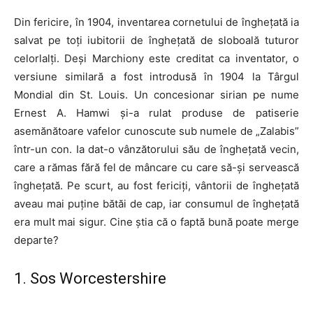
Din fericire, în 1904, inventarea cornetului de înghețată ia
salvat pe toți iubitorii de înghețată de sloboală tuturor
celorlalți. Deși Marchiony este creditat ca inventator, o
versiune similară a fost introdusă în 1904 la Târgul
Mondial din St. Louis. Un concesionar sirian pe nume
Ernest A. Hamwi și-a rulat produse de patiserie
asemănătoare vafelor cunoscute sub numele de „Zalabis”
într-un con. Ia dat-o vânzătorului său de înghețată vecin,
care a rămas fără fel de mâncare cu care să-și servească
înghețată. Pe scurt, au fost fericiți, vântorii de înghețată
aveau mai puține bătăi de cap, iar consumul de înghețată
era mult mai sigur. Cine știa că o faptă bună poate merge
departe?
1. Sos Worcestershire