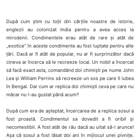
După cum știm cu toții din cărțile noastre de istorie,
englezii au colonizat India pentru a avea acces la
mirodenii. Condimentele erau atât de rare și atât de
„exotice” în aceste condimente au fost luptate pentru alte
țări. Dacă ar fi atât de popular, nu ar fi surprinzător dacă
cineva ar încerca să le recreeze local. Un nobil a încercat
să facă exact asta, comandând doi chimiști pe nume John
Lea și William Perrins să recreeze un sos pe care îl iubea
în Bengal. Dar cum ar replica doi chimiști ceva pe care nu
măcar nu l-au gustat până acum?
După cum era de așteptat, încercarea de a replica sosul a
fost proastă. Condimentul sa dovedit a fi oribil și
necomestibil. A fost atât de rău dacă au uitat să-l arunce!
Așa că sosul a fost lăsat doi ani în mijlocul unei pivnițe.