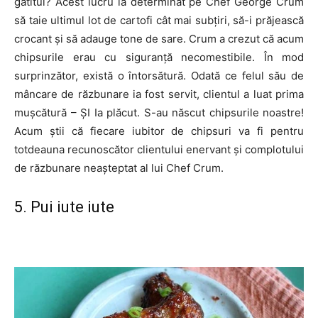
gătitul? Acest lucru la determinat pe Chef George Crum
să taie ultimul lot de cartofi cât mai subțiri, să-i prăjească
crocant și să adauge tone de sare. Crum a crezut că acum
chipsurile erau cu siguranță necomestibile. În mod
surprinzător, există o întorsătură. Odată ce felul său de
mâncare de răzbunare ia fost servit, clientul a luat prima
mușcătură – ȘI Ia plăcut. S-au născut chipsurile noastre!
Acum știi că fiecare iubitor de chipsuri va fi pentru
totdeauna recunoscător clientului enervant și complotului
de răzbunare neașteptat al lui Chef Crum.
5. Pui iute iute