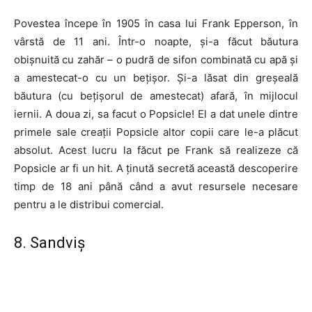
Povestea începe în 1905 în casa lui Frank Epperson, în
vârstă de 11 ani. Într-o noapte, și-a făcut băutura
obișnuită cu zahăr – o pudră de sifon combinată cu apă și
a amestecat-o cu un bețișor. Și-a lăsat din greșeală
băutura (cu bețișorul de amestecat) afară, în mijlocul
iernii. A doua zi, sa facut o Popsicle! El a dat unele dintre
primele sale creații Popsicle altor copii care le-a plăcut
absolut. Acest lucru la făcut pe Frank să realizeze că
Popsicle ar fi un hit. A ținută secretă această descoperire
timp de 18 ani până când a avut resursele necesare
pentru a le distribui comercial.
8. Sandviș