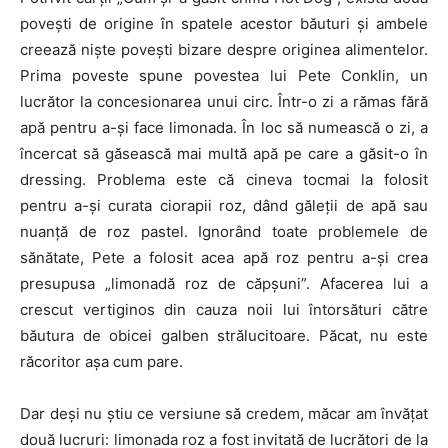
povești de origine în spatele acestor băuturi și ambele
creează niște povești bizare despre originea alimentelor.
Prima poveste spune povestea lui Pete Conklin, un
lucrător la concesionarea unui circ. Într-o zi a rămas fără
apă pentru a-și face limonada. În loc să numească o zi, a
încercat să găsească mai multă apă pe care a găsit-o în
dressing. Problema este că cineva tocmai la folosit
pentru a-și curata ciorapii roz, dând găleții de apă sau
nuanță de roz pastel. Ignorând toate problemele de
sănătate, Pete a folosit acea apă roz pentru a-și crea
presupusa „limonadă roz de căpșuni”. Afacerea lui a
crescut vertiginos din cauza noii lui întorsături către
băutura de obicei galben strălucitoare. Păcat, nu este
răcoritor așa cum pare.
Dar deși nu știu ce versiune să credem, măcar am învățat
două lucruri: limonada roz a fost invitată de lucrători de la