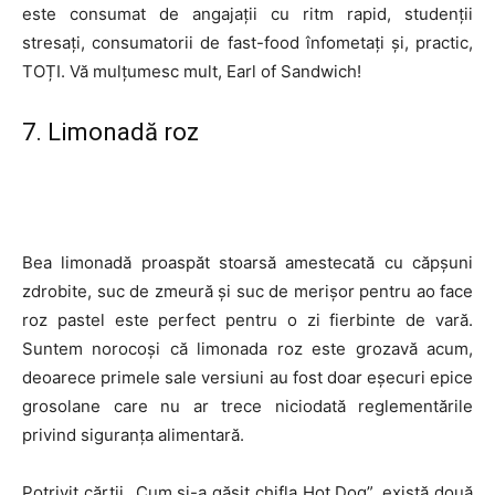
este consumat de angajații cu ritm rapid, studenții
stresați, consumatorii de fast-food înfometați și, practic,
TOȚI. Vă mulțumesc mult, Earl of Sandwich!
7. Limonadă roz
Bea limonadă proaspăt stoarsă amestecată cu căpșuni
zdrobite, suc de zmeură și suc de merișor pentru ao face
roz pastel este perfect pentru o zi fierbinte de vară.
Suntem norocoși că limonada roz este grozavă acum,
deoarece primele sale versiuni au fost doar eșecuri epice
grosolane care nu ar trece niciodată reglementările
privind siguranța alimentară.
Potrivit cărții „Cum și-a găsit chifla Hot Dog”, există două