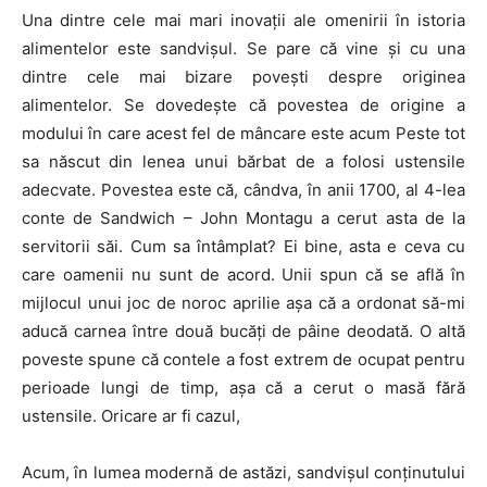
Una dintre cele mai mari inovații ale omenirii în istoria
alimentelor este sandvișul. Se pare că vine și cu una
dintre cele mai bizare povești despre originea
alimentelor. Se dovedește că povestea de origine a
modului în care acest fel de mâncare este acum Peste tot
sa născut din lenea unui bărbat de a folosi ustensile
adecvate. Povestea este că, cândva, în anii 1700, al 4-lea
conte de Sandwich – John Montagu a cerut asta de la
servitorii săi. Cum sa întâmplat? Ei bine, asta e ceva cu
care oamenii nu sunt de acord. Unii spun că se află în
mijlocul unui joc de noroc aprilie așa că a ordonat să-mi
aducă carnea între două bucăți de pâine deodată. O altă
poveste spune că contele a fost extrem de ocupat pentru
perioade lungi de timp, așa că a cerut o masă fără
ustensile. Oricare ar fi cazul,
Acum, în lumea modernă de astăzi, sandvișul conținutului