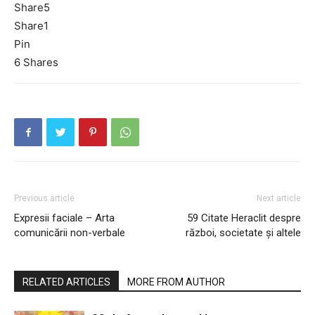
Share
5
Share
1
Pin
6
Shares
Previous article
Next article
Expresii faciale – Arta
59 Citate Heraclit despre
comunicării non-verbale
război, societate și altele
RELATED ARTICLES
MORE FROM AUTHOR