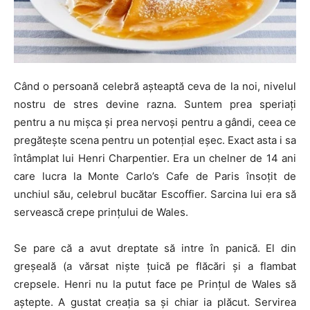
Când o persoană celebră așteaptă ceva de la noi, nivelul
nostru de stres devine razna. Suntem prea speriați
pentru a nu mișca și prea nervoși pentru a gândi, ceea ce
pregătește scena pentru un potențial eșec. Exact asta i sa
întâmplat lui Henri Charpentier. Era un chelner de 14 ani
care lucra la Monte Carlo’s Cafe de Paris însoțit de
unchiul său, celebrul bucătar Escoffier. Sarcina lui era să
servească crepe prințului de Wales.
Se pare că a avut dreptate să intre în panică. El din
greșeală (a vărsat niște țuică pe flăcări și a flambat
crepsele. Henri nu la putut face pe Prințul de Wales să
aștepte. A gustat creația sa și chiar ia plăcut. Servirea